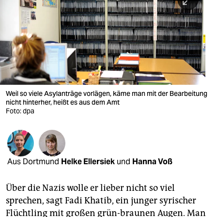
berlin
nord
wahrheit
verlag
verlag
Weil so viele Asylanträge vorlägen, käme man mit der Bearbeitung
nicht hinterher, heißt es aus dem Amt
veranstaltungen
Foto: dpa
shop
fragen & hilfe
unterstützen
Aus Dortmund
Helke Ellersiek
und
Hanna Voß
abo
Über die Nazis wolle er lieber nicht so viel
genossenschaft
sprechen, sagt Fadi Khatib, ein junger syrischer
Flüchtling mit großen grün-braunen Augen. Man