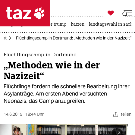

taz zahl ich
bergsteigen
usa unter trump
katzen
landtagswahl in sachs

taz zahl ich
ucht
Flüchtlingscamp in Dortmund: „Methoden wie in der Nazizeit“
taz zahl ich
themen
Flüchtlingscamp in Dortmund
„Methoden wie in der
politik
Nazizeit“
öko
Flüchtlinge fordern die schnellere Bearbeitung ihrer
Asylanträge. Am ersten Abend versuchten
gesellschaft
Neonazis, das Camp anzugreifen.
kultur
14.6.2015
18:44 Uhr
teilen
sport