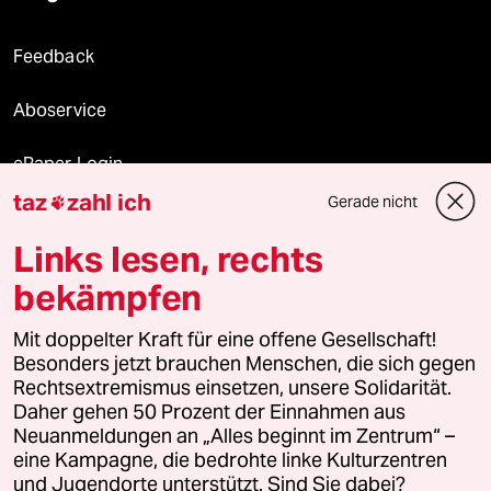
Feedback
Aboservice
ePaper Login
taz
zahl ich
Gerade nicht

Downloads für Abonnierende
Links lesen, rechts
bekämpfen
© 2026 taz Verlags und Vertriebs GmbH
Mit doppelter Kraft für eine offene Gesellschaft!
Alle Rechte vorbehalten. Bei rechtlichen Fragen oder für Genehmigungen
wenden Sie sich bitte an
lizenzen@taz.de
Besonders jetzt brauchen Menschen, die sich gegen
Rechtsextremismus einsetzen, unsere Solidarität.
Daher gehen 50 Prozent der Einnahmen aus
Feedback
Redaktionsstatut
Kommune-Richtlinien
KI-
Neuanmeldungen an „Alles beginnt im Zentrum“ –
eine Kampagne, die bedrohte linke Kulturzentren
Leitlinie
Informant
Datenschutz
Impressum
AGB
und Jugendorte unterstützt. Sind Sie dabei?