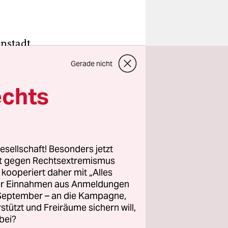
enstadt
ppe,
Gerade nicht
estelle
f zur
echts
 die braune
er rechten
esellschaft! Besonders jetzt
rt gegen Rechtsextremismus
des
z kooperiert daher mit „Alles
e die
ller Einnahmen aus Anmeldungen
le ein
. September – an die Kampagne,
rstützt und Freiräume sichern will,
bei?