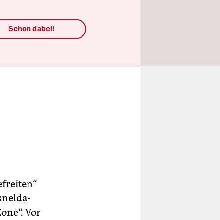
Schon dabei!
efreiten“
snelda-
one“. Vor