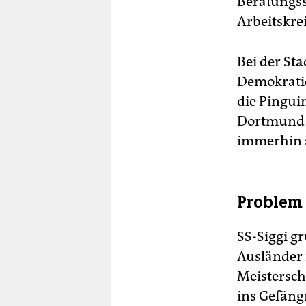
Beratungss
Arbeitskre
Bei der Sta
Demokratie
die Pingui
Dortmund d
immerhin s
Problem 
SS-Siggi g
Ausländer 
Meistersch
ins Gefäng