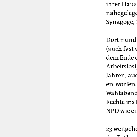
ihrer Haus
nahegelege
Synagoge, 
Dortmund s
(auch fast
dem Ende d
Arbeitslos
Jahren, auc
entworfen.
Wahlabend,
Rechte ins
NPD wie ei
23 weitgeh