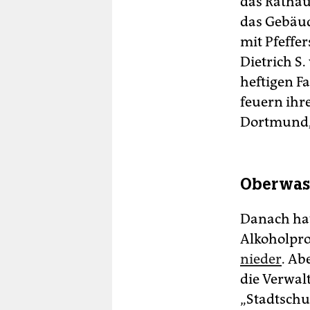
das Rathau
das Gebäude
mit Pfeffer
Dietrich S
heftigen Fa
feuern ihr
Dortmund,
Oberwass
Danach hat
Alkoholpr
nieder
. Ab
die Verwal
„Stadtschu