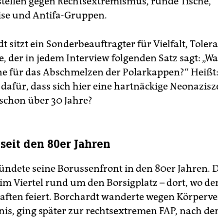
tellen gegen Rechtsextremismus, runde Tische,
ise und Antifa-Gruppen.
dt sitzt ein Sonderbeauftragter für Vielfalt, Tole
, der in jedem Interview folgenden Satz sagt: „W
ne für das Abschmelzen der Polarkappen?“ Heißt
afür, dass sich hier eine hartnäckige Neonazisze
chon über 30 Jahre?
seit den 80er Jahren
ründete seine Borussenfront in den 80er Jahren. D
im Viertel rund um den Borsigplatz – dort, wo de
aften feiert. Borchardt wanderte wegen Körperv
nis, ging später zur rechtsextremen FAP, nach de