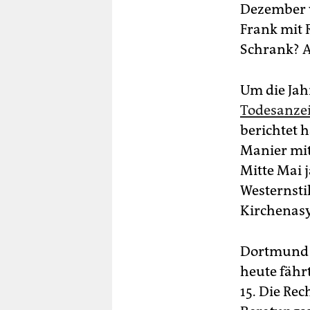
Dezember 
Frank mit 
Schrank? 
Um die Jah
Todesanzei
berichtet 
Manier mit
Mitte Mai 
Westernsti
Kirchenasy
Dortmund g
heute fähr
15. Die Re