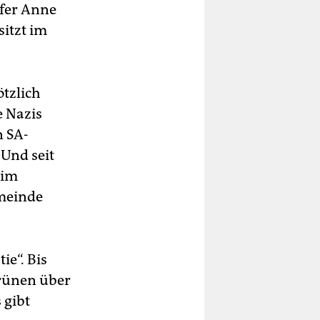
fer Anne
sitzt im
tzlich
e Nazis
n SA-
Und seit
 im
emeinde
e“. Bis
Grünen über
 gibt