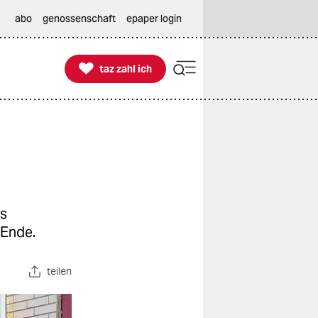
abo
genossenschaft
epaper login

taz zahl ich
taz zahl ich
as
 Ende.
teilen