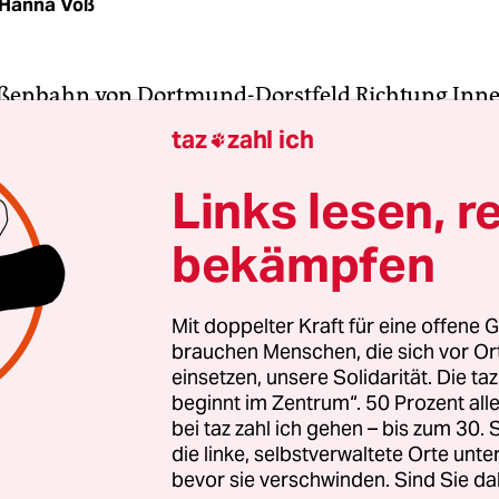
Hanna Voß
aßenbahn von Dortmund-Dorstfeld Richtung Inn
s Bals, stadtbekannter Neonazi, mit schwarzer Ka
taz
zahl ich

nschuhen und Bauchtasche. Kurz hinter der Halt
e“ wandert sein Blick beinahe sehnsüchtig hinau
Links lesen, r
n Straße 135. Ein Altbau in leuchtendem Rot, das
bekämpfen
eit übertünchen soll.
die Immobilie „RS 135“ als „Nationales Zentrum“ d
Mit doppelter Kraft für eine offene G
brauchen Menschen, die sich vor O
 Versammlungsort und Materiallager. Das Verbot 
einsetzen, unsere Solidarität. Die ta
n Widerstands Dortmund (NWDO) 2012 ermöglicht
beginnt im Zentrum“. 50 Prozent a
s Gebäudes, heute befindet sich an Ort und Stel
bei taz zahl ich gehen – bis zum 30
s Jugendcafé.
die linke, selbstverwaltete Orte unte
bevor sie verschwinden. Sind Sie da