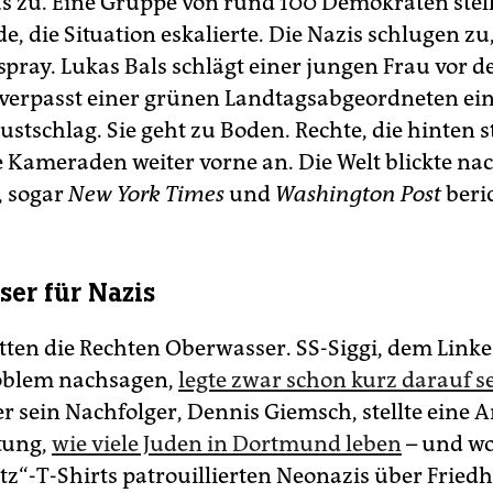
s zu. Eine Gruppe von rund 100 Demokraten stellt
, die Situation eskalierte. Die Nazis schlugen zu
spray. Lukas Bals schlägt einer jungen Frau vor d
. verpasst einer grünen Landtagsabgeordneten ei
ustschlag. Sie geht zu Boden. Rechte, die hinten 
e Kameraden weiter vorne an. Die Welt blickte na
 sogar
New York Times
und
Washington Post
beri
er für Nazis
ten die Rechten Oberwasser. SS-Siggi, dem Linke
oblem nachsagen,
legte zwar schon kurz darauf 
er sein Nachfolger, Dennis Giemsch, stellte eine 
tung,
wie viele Juden in Dortmund leben
– und wo
tz“-T-Shirts patrouillierten Neonazis über Friedh