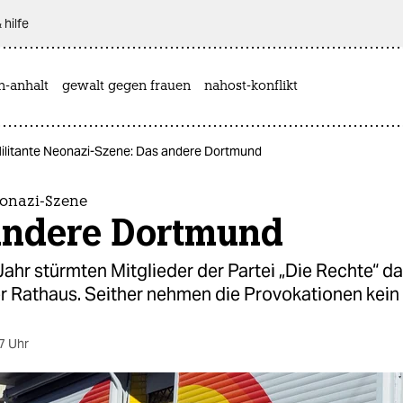
 hilfe
n-anhalt
gewalt gegen frauen
nahost-konflikt
ilitante Neonazi-Szene: Das andere Dortmund
eonazi-Szene
andere Dortmund
ahr stürmten Mitglieder der Partei „Die Rechte“ d
 Rathaus. Seither nehmen die Provokationen kein
7 Uhr