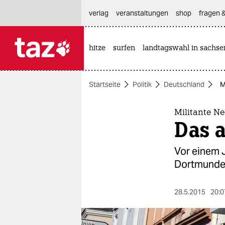
hautnavigation anspringen
hauptinhalt anspringen
footer anspringen
verlag
veranstaltungen
shop
fragen &
hitze
surfen
landtagswahl in sachse

taz zahl ich
taz zahl ich
Startseite
Politik
Deutschland
M
themen
politik
Militante N
Das 
öko
Vor einem J
gesellschaft
Dortmunder
kultur
28.5.2015
20:0
sport