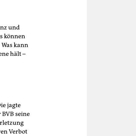
ranz und
as können
: Was kann
ne hält –
ie jagte
r BVB seine
erletzung
ren Verbot