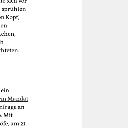
e sich vor
, sprühten
en Kopf,
nen
stehen,
ch
chteten.
 ein
sein Mandat
Anfrage an
. Mit
öfe, am 21.