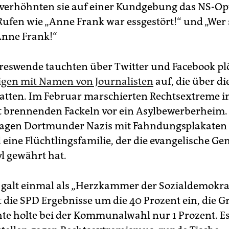
verhöhnten sie auf einer Kundgebung das NS-Op
Rufen wie „Anne Frank war essgestört!“ und „Wer 
Anne Frank!“
reswende tauchten über Twitter und Facebook plö
gen mit Namen von Journalisten
auf, die über di
hatten. Im Februar marschierten Rechtsextreme i
 brennenden Fackeln vor ein Asylbewerberheim. 
jagen Dortmunder Nazis mit Fahndungsplakaten
l eine Flüchtlingsfamilie, der die evangelische G
l gewährt hat.
alt einmal als „Herzkammer der Sozialdemokrati
t die SPD Ergebnisse um die 40 Prozent ein, die 
chte holte bei der Kommunalwahl nur 1 Prozent. Es