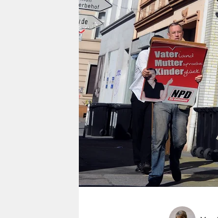
berlin
nord
wahrheit
verlag
verlag
veranstaltungen
shop
fragen & hilfe
unterstützen
abo
genossenschaft