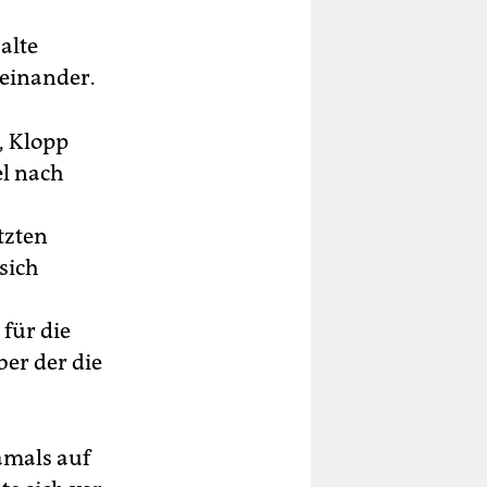
alte
einander.
, Klopp
el nach
tzten
sich
für die
er der die
amals auf