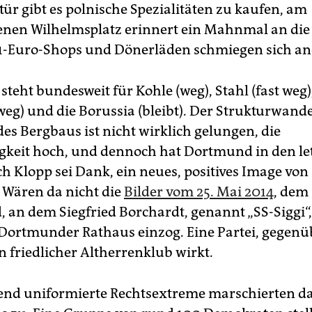
tür gibt es polnische Spezialitäten zu kaufen, am
nen Wilhelmsplatz erinnert ein Mahnmal an die 
1-Euro-Shops und Dönerläden schmiegen sich an
teht bundesweit für Kohle (weg), Stahl (fast weg)
 weg) und die Borussia (bleibt). Der Strukturwand
es Bergbaus ist nicht wirklich gelungen, die
igkeit hoch, und dennoch hat Dortmund in den le
h Klopp sei Dank, ein neues, positives Image von 
 Wären da nicht die
Bilder vom 25. Mai 2014
, dem
 an dem Siegfried Borchardt, genannt „SS-Siggi“, 
 Dortmunder Rathaus einzog. Eine Partei, gegenüb
n friedlicher Altherrenklub wirkt.
end uniformierte Rechtsextreme marschierten d