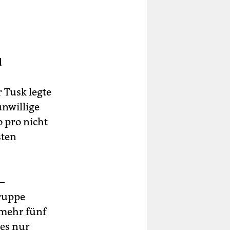
d
 Tusk legte
unwillige
 pro nicht
sten
–
ruppe
nmehr fünf
nes nur