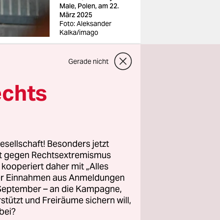
Male, Polen, am 22.
März 2025
Foto: Aleksander
Kalka/imago
Gerade nicht
echts
 Dezember
Polen zu.
 PiS-
esellschaft! Besonders jetzt
eben aus
rt gegen Rechtsextremismus
z kooperiert daher mit „Alles
wiecki aber
ller Einnahmen aus Anmeldungen
en
. September – an die Kampagne,
eben
rstützt und Freiräume sichern will,
bei?