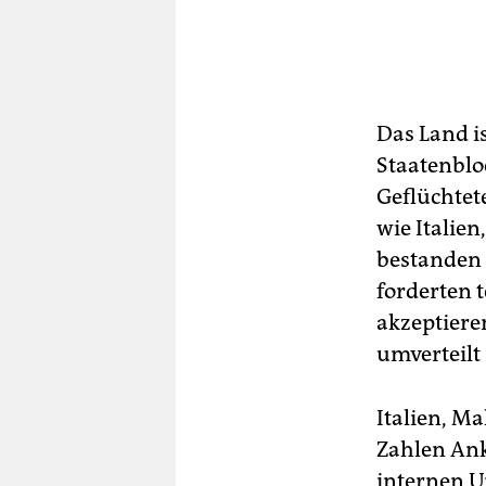
Das Land i
Staatenbloc
Geflüchtet
wie Italie
bestanden 
forderten 
akzeptiere
umverteilt
Italien, M
Zahlen Ank
internen U