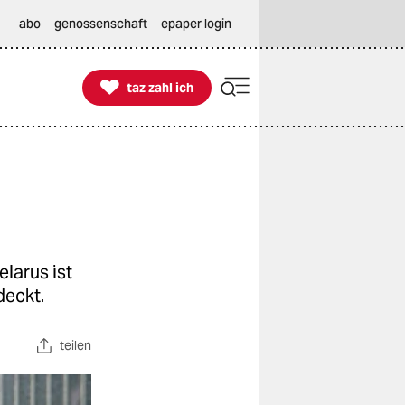
abo
genossenschaft
epaper login

taz zahl ich
taz zahl ich
larus ist
deckt.
teilen