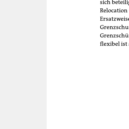
sich betei
Relocation 
Ersatzweis
Grenzschut
Grenzschüt
flexibel is