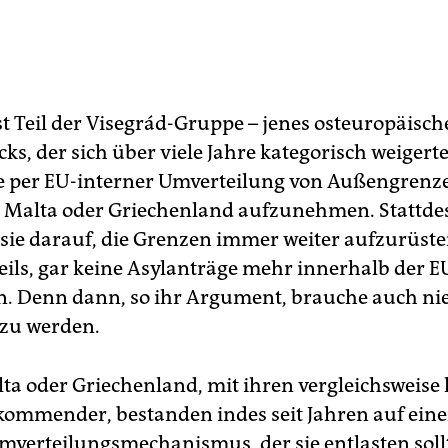
st Teil der Visegrád-Gruppe – jenes osteuropäisc
ks, der sich über viele Jahre kategorisch weigerte
e per EU-interner Umverteilung von Außengren
n, Malta oder Griechenland aufzunehmen. Stattde
sie darauf, die Grenzen immer weiter aufzurüst
teils, gar keine Asylanträge mehr innerhalb der E
n. Denn dann, so ihr Argument, brauche auch n
 zu werden.
alta oder Griechenland, mit ihren vergleichsweis
ommender, bestanden indes seit Jahren auf eine
mverteilungsmechanismus, der sie entlasten sollt