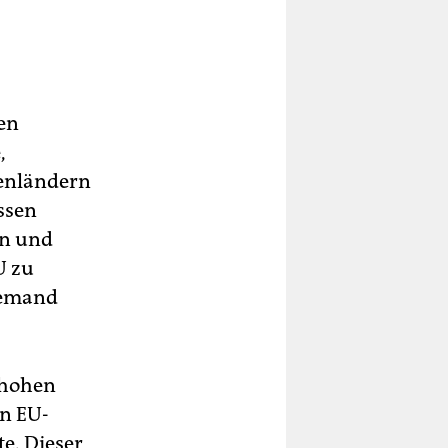
hen
,
zenländern
ssen
en und
U zu
iemand
e hohen
n EU-
e. Dieser