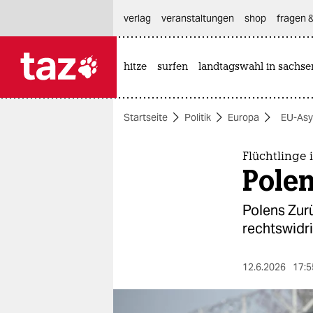
hautnavigation anspringen
hauptinhalt anspringen
footer anspringen
verlag
veranstaltungen
shop
fragen &
hitze
surfen
landtagswahl in sachse

taz zahl ich
taz zahl ich
Startseite
Politik
Europa
EU-Asy
themen
politik
Flüchtlinge 
Polen
öko
Polens Zur
gesellschaft
rechtswidri
kultur
12.6.2026
17:5
sport