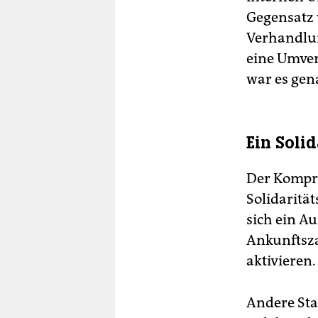
Gegensatz 
Verhandlun
eine Umver
war es ge
Ein Soli
Der Kompro
Solidaritä
sich ein A
Ankunftsza
aktivieren.
Andere Sta