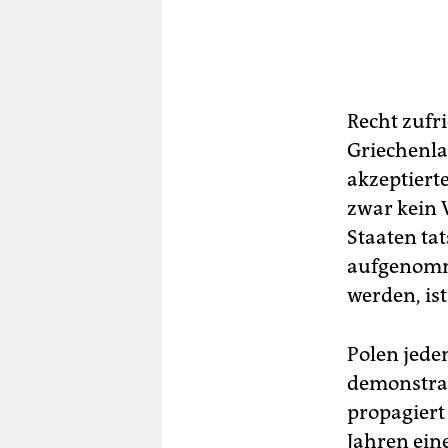
Recht zufr
Griechenla
akzeptiert
zwar kein 
Staaten ta
aufgenomme
werden, ist
Polen jeden
demonstrat
propagiert
Jahren ein