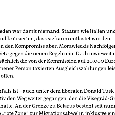
ieden war damit niemand. Staaten wie Italien un
nd kritisierten, dass sie kaum entlastet würden,
en den Kompromiss aber. Morawieckis Nachfolger
Veto gegen die neuen Regeln ein. Doch inwieweit 
tsächlich die von der Kommission auf 20.000 Euro
ner Person taxierten Ausgleichszahlungen lei
 offen.
falls ist – auch unter dem liberalen Donald Tusk 
iv den Weg weiter gegangen, den die Visegrád-G
 hatte. An der Grenze zu Belarus besteht seit nu
e „rote Zone“ zur Migrationsabwehr, inklusive ei