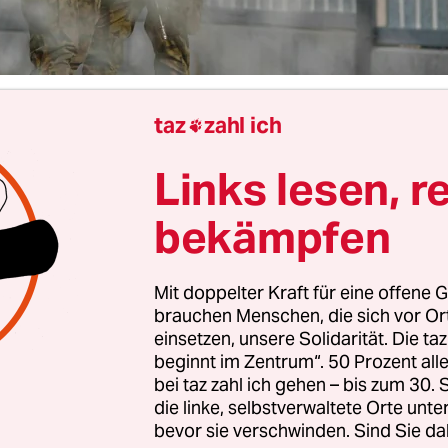
taz
zahl ich

Christian Jakob
Links lesen, r
bekämpfen
e EU-Regierungschefs und das Parlament am 20.
as neue Asylsystem Geas einigten
, stimmte auch 
damals gerade noch von der rechts-konservativen
Mit doppelter Kraft für eine offene G
ert. Nur drei Tage später distanzierte sich der so
brauchen Menschen, die sich vor O
einsetzen, unsere Solidarität. Die ta
schiedene PiS-Ministerpräsident Mateusz Mora
beginnt im Zentrum“. 50 Prozent a
er: „Lehnt diese für Polen schädlichen Vorschrift
bei taz zahl ich gehen – bis zum 30
ch ab, damit wir in einem sicheren Heimatland l
die linke, selbstverwaltete Orte unte
ch in den kommenden Generationen“, sagte er.
bevor sie verschwinden. Sind Sie da