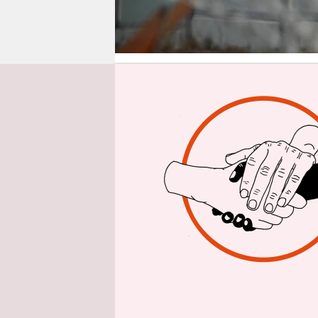
epaper login
Von
Als sich
di
2023 auf d
Das wurde 
Partei regi
dem Amt ge
schon wied
unverzügli
können, au