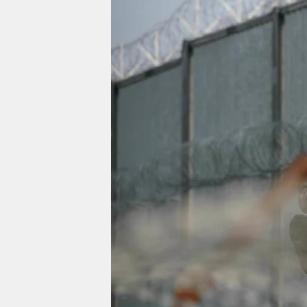
berlin
nord
wahrheit
verlag
verlag
veranstaltungen
shop
fragen & hilfe
unterstützen
abo
genossenschaft