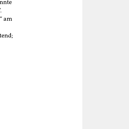
annte
.
v“ am
tend;