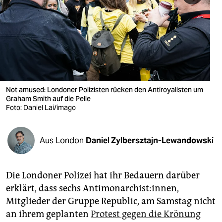
berlin
nord
wahrheit
verlag
verlag
Not amused: Londoner Polizisten rücken den Antiroyalisten um
Graham Smith auf die Pelle
veranstaltungen
Foto: Daniel Lai/imago
shop
Aus London
Daniel Zylbersztajn-Lewandowski
fragen & hilfe
unterstützen
Die Londoner Polizei hat ihr Bedauern darüber
abo
erklärt, dass sechs Antimonarchist:innen,
Mitglieder der Gruppe Republic, am Samstag nicht
genossenschaft
an ihrem geplanten
Protest gegen die Krönung