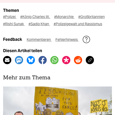
Themen
#Polizei
#König Charles III.
#Monarchie
#Großbritannien
#Rishi Sunak
#Sadiq Khan
#Polizeigewalt und Rassismus
Feedback
Kommentieren
Fehlerhinweis
Diesen Artikel teilen
Mehr zum Thema