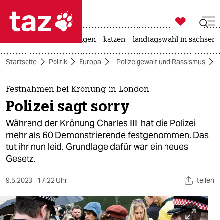

taz zahl ich
ceuta
hitze
bergsteigen
katzen
landtagswahl in sachsen-

taz zahl ich
Startseite
Politik
Europa
Polizeigewalt und Rassismus
taz zahl ich
themen
Festnahmen bei Krönung in London
Polizei sagt sorry
politik
Während der Krönung Charles III. hat die Polizei
öko
mehr als 60 Demonstrierende festgenommen. Das
tut ihr nun leid. Grundlage dafür war ein neues
gesellschaft
Gesetz.
kultur
9.5.2023
17:22 Uhr
teilen
sport