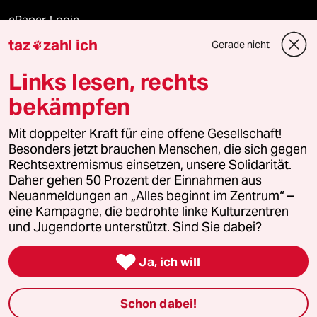
ePaper Login
taz
zahl ich
Gerade nicht

Downloads für Abonnierende
Links lesen, rechts
bekämpfen
© 2026 taz Verlags und Vertriebs GmbH
Mit doppelter Kraft für eine offene Gesellschaft!
Alle Rechte vorbehalten. Bei rechtlichen Fragen oder für Genehmigungen
wenden Sie sich bitte an
lizenzen@taz.de
Besonders jetzt brauchen Menschen, die sich gegen
Rechtsextremismus einsetzen, unsere Solidarität.
Daher gehen 50 Prozent der Einnahmen aus
Feedback
Redaktionsstatut
Kommune-Richtlinien
KI-
Neuanmeldungen an „Alles beginnt im Zentrum“ –
eine Kampagne, die bedrohte linke Kulturzentren
Leitlinie
Informant
Datenschutz
Impressum
AGB
und Jugendorte unterstützt. Sind Sie dabei?
Seitenwende
Einwilligungen widerrufen (Ads)

Ja, ich will
Schon dabei!