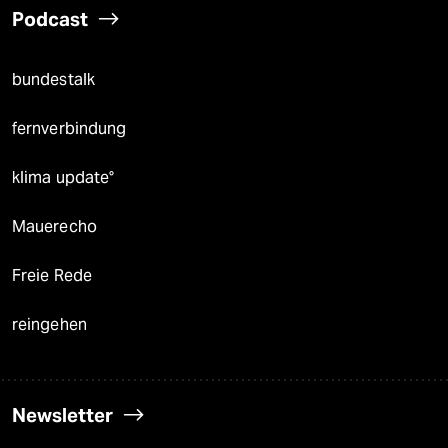
Podcast
bundestalk
fernverbindung
klima update°
Mauerecho
Freie Rede
reingehen
Newsletter