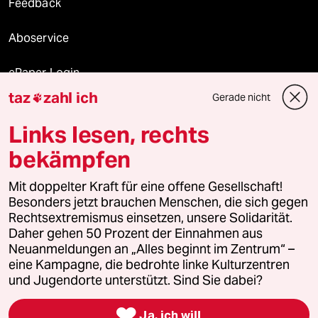
Feedback
Aboservice
ePaper Login
taz
zahl ich
Gerade nicht

Downloads für Abonnierende
Links lesen, rechts
bekämpfen
© 2026 taz Verlags und Vertriebs GmbH
Mit doppelter Kraft für eine offene Gesellschaft!
Alle Rechte vorbehalten. Bei rechtlichen Fragen oder für Genehmigungen
wenden Sie sich bitte an
lizenzen@taz.de
Besonders jetzt brauchen Menschen, die sich gegen
Rechtsextremismus einsetzen, unsere Solidarität.
Daher gehen 50 Prozent der Einnahmen aus
Feedback
Redaktionsstatut
Kommune-Richtlinien
KI-
Neuanmeldungen an „Alles beginnt im Zentrum“ –
eine Kampagne, die bedrohte linke Kulturzentren
Leitlinie
Informant
Datenschutz
Impressum
AGB
und Jugendorte unterstützt. Sind Sie dabei?
Seitenwende
Einwilligungen widerrufen (Ads)

Ja, ich will