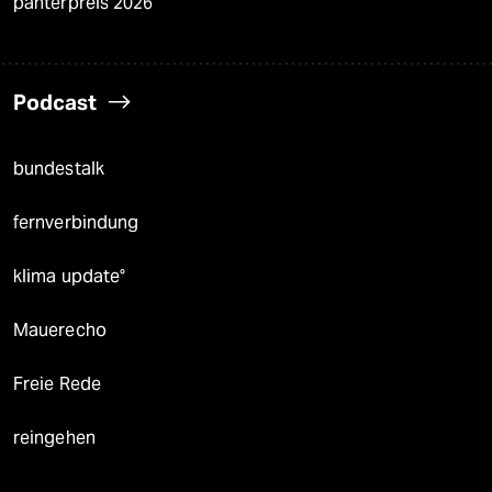
panterpreis 2026
Podcast
bundestalk
fernverbindung
klima update°
Mauerecho
Freie Rede
reingehen