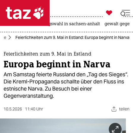

taz zahl ich
hitze
surfen
landtagswahl in sachsen-anhalt
gewalt gegen

taz zahl ich
aine
Feierlichkeiten zum 9. Mai in Estland: Europa beginnt in Narva
taz zahl ich
themen
Feierlichkeiten zum 9. Mai in Estland
Europa beginnt in Narva
politik
Am Samstag feierte Russland den „Tag des Sieges“.
öko
Die Kreml-Propaganda schallte über den Fluss ins
estnische Narva. Zu Besuch bei einer
gesellschaft
Gegenveranstaltung.
kultur
10.5.2026
11:40 Uhr
teilen
sport