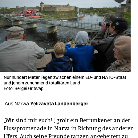
berlin
nord
wahrheit
verlag
verlag
veranstaltungen
Nur hundert Meter liegen zwischen einem EU- und NATO-Staat
shop
und jenem zunehmend totalitären Land
Foto: Sergei Grits/ap
fragen & hilfe
unterstützen
Aus Narwa
Yelizaveta Landenberger
abo
„Wir sind mit euch!“, grölt ein Betrunkener an der
genossenschaft
Flusspromenade in Narva in Richtung des anderen
Ufers. Auch seine Freunde tanzen angeheitert zu