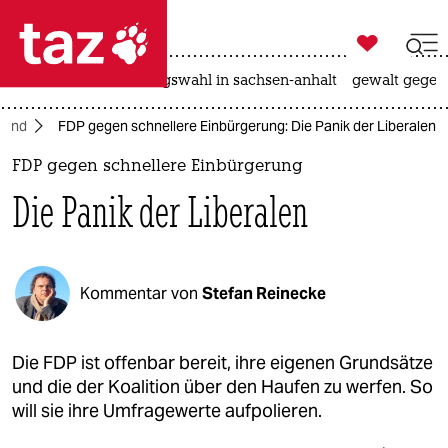

taz zahl ich
hitze
surfen
landtagswahl in sachsen-anhalt
gewalt gegen

taz zahl ich
land
FDP gegen schnellere Einbürgerung: Die Panik der Liberalen
taz zahl ich
FDP gegen schnellere Einbürgerung
themen
Die Panik der Liberalen
politik
öko
Kommentar von
Stefan Reinecke
gesellschaft
kultur
Die FDP ist offenbar bereit, ihre eigenen Grundsätze
und die der Koalition über den Haufen zu werfen. So
sport
will sie ihre Umfragewerte aufpolieren.