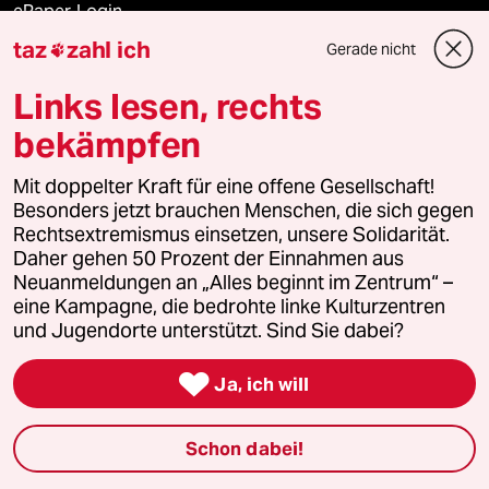
ePaper Login
taz
zahl ich
Gerade nicht

Downloads für Abonnierende
Links lesen, rechts
bekämpfen
© 2026 taz Verlags und Vertriebs GmbH
Alle Rechte vorbehalten. Bei rechtlichen Fragen oder für Genehmigungen
Mit doppelter Kraft für eine offene Gesellschaft!
wenden Sie sich bitte an
lizenzen@taz.de
Besonders jetzt brauchen Menschen, die sich gegen
Rechtsextremismus einsetzen, unsere Solidarität.
Daher gehen 50 Prozent der Einnahmen aus
Feedback
Redaktionsstatut
Kommune-Richtlinien
KI-
Neuanmeldungen an „Alles beginnt im Zentrum“ –
eine Kampagne, die bedrohte linke Kulturzentren
Leitlinie
Informant
Datenschutz
Impressum
AGB
und Jugendorte unterstützt. Sind Sie dabei?
Seitenwende
Einwilligungen widerrufen (Ads)

Ja, ich will
Schon dabei!