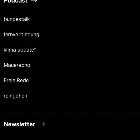
Podcast
bundestalk
fernverbindung
klima update°
Mauerecho
Freie Rede
reingehen
Newsletter