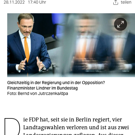
berlin
28.11.2022
17:40 Uhr
teilen
nord
wahrheit
verlag
verlag
veranstaltungen
shop
Gleichzeitig in der Regierung und in der Opposition?
fragen & hilfe
Finanzminister Lindner im Bundestag
Foto: Bernd von Jutrczenka/dpa
unterstützen
abo
D
ie FDP hat, seit sie in Berlin regiert, vier
genossenschaft
Landtagswahlen verloren und ist aus zwei