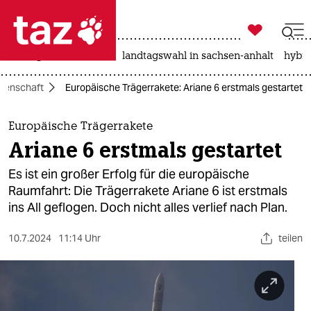

taz zahl ich
niedrigwasser
rente
landtagswahl in sachsen-anhalt
hybri

taz zahl ich
senschaft
Europäische Trägerrakete: Ariane 6 erstmals gestartet
taz zahl ich
themen
Europäische Trägerrakete
Ariane 6 erstmals gestartet
politik
Es ist ein großer Erfolg für die europäische
öko
Raumfahrt: Die Trägerrakete Ariane 6 ist erstmals
ins All geflogen. Doch nicht alles verlief nach Plan.
gesellschaft
10.7.2024
11:14 Uhr
teilen
kultur
sport