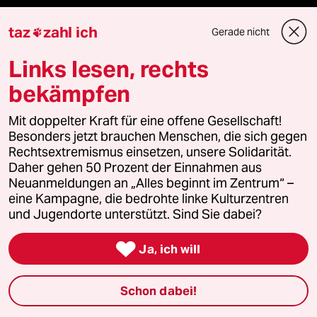
taz
zahl ich
Gerade nicht

Mehr taz Lesestoff
Links lesen, rechts
bekämpfen
taz Blogs
Mit doppelter Kraft für eine offene Gesellschaft!
Besonders jetzt brauchen Menschen, die sich gegen
taz FUTURZWEI
Rechtsextremismus einsetzen, unsere Solidarität.
Daher gehen 50 Prozent der Einnahmen aus
Le Monde diplomatique
Neuanmeldungen an „Alles beginnt im Zentrum“ –
eine Kampagne, die bedrohte linke Kulturzentren
taz Archiv
und Jugendorte unterstützt. Sind Sie dabei?

Ja, ich will
Mehr taz Angebote
Schon dabei!
Reisen