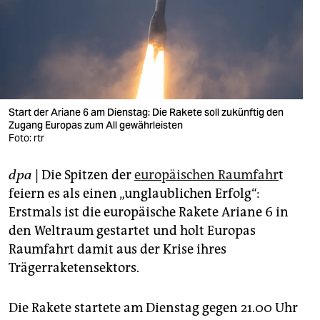
berlin
nord
wahrheit
verlag
Start der Ariane 6 am Dienstag: Die Rakete soll zukünftig den
verlag
Zugang Europas zum All gewährleisten
Foto: rtr
veranstaltungen
dpa
| Die Spitzen der
europäischen Raumfahr
t
shop
feiern es als einen „unglaublichen Erfolg“:
fragen & hilfe
Erstmals ist die europäische Rakete Ariane 6 in
den Weltraum gestartet und holt Europas
unterstützen
Raumfahrt damit aus der Krise ihres
abo
Trägerraketensektors.
genossenschaft
Die Rakete startete am Dienstag gegen 21.00 Uhr