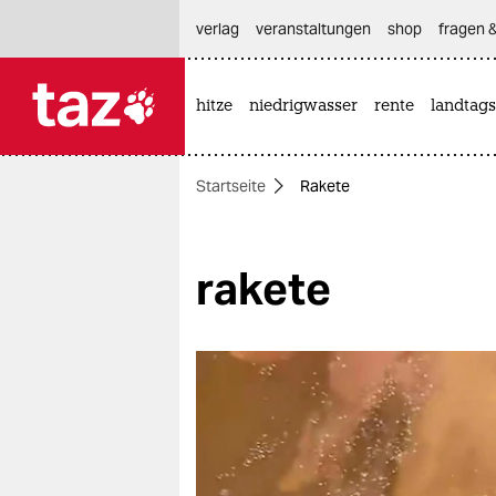
hautnavigation anspringen
hauptinhalt anspringen
footer anspringen
verlag
veranstaltungen
shop
fragen &
hitze
niedrigwasser
rente
landtags

taz zahl ich
taz zahl ich
Startseite
Rakete
themen
politik
rakete
öko
gesellschaft
kultur
sport