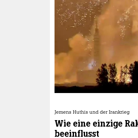
berlin
nord
wahrheit
verlag
verlag
veranstaltungen
shop
fragen & hilfe
unterstützen
Jemens Huthis und der Irankrieg
abo
Wie eine einzige Ra
genossenschaft
beeinflusst