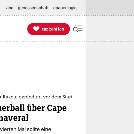
abo
genossenschaft
epaper login

taz zahl ich
taz zahl ich
-Rakete explodiert vor dem Start
uerball über Cape
naveral
ierten Mal sollte eine