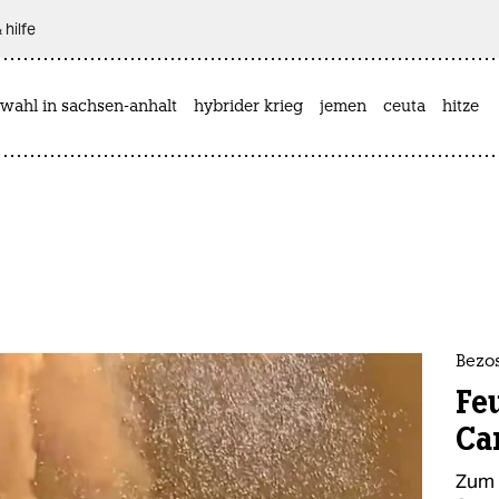
 hilfe
wahl in sachsen-anhalt
hybrider krieg
jemen
ceuta
hitze
Bezos
Fe
Ca
Zum v