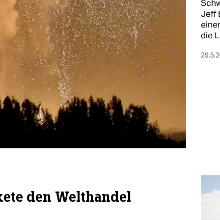
Schw
Jeff 
eine
die L
29.5.
kete den Welthandel