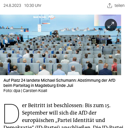
berlin
24.8.2023
10:30 Uhr
teilen
nord
wahrheit
verlag
verlag
veranstaltungen
shop
Auf Platz 24 landete Michael Schumann: Abstimmung der AfD
fragen & hilfe
beim Parteitag in Magdeburg Ende Juli
Foto: dpa | Carsten Koall
unterstützen
D
er Beitritt ist beschlossen: Bis zum 15.
abo
September will sich die AfD der
genossenschaft
europäischen „Partei Identität und
Demokratie“ (ID-Partei) anschließen. Die ID-Partei