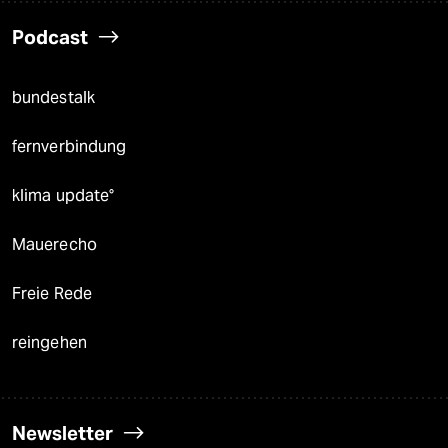
Podcast
bundestalk
fernverbindung
klima update°
Mauerecho
Freie Rede
reingehen
Newsletter