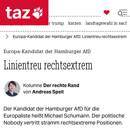

taz zahl ich
bergsteigen
usa unter trump
katzen
landtagswahl in sachs

taz zahl ich
hl
Europa-Kandidat der Hamburger AfD: Linientreu rechtsextrem
taz zahl ich
themen
Europa-Kandidat der Hamburger AfD
Linientreu rechtsextrem
politik
öko
Kolumne
Der rechte Rand
gesellschaft
von
Andreas Speit
kultur
Der Kandidat der Hamburger AfD für die
Europaliste heißt Michael Schumann. Der politische
sport
Nobody vertritt stramm rechtsextreme Positionen.