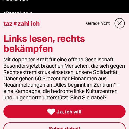
ePaper Login
taz
zahl ich
Gerade nicht

Downloads für Abonnierende
Links lesen, rechts
bekämpfen
© 2026 taz Verlags und Vertriebs GmbH
Mit doppelter Kraft für eine offene Gesellschaft!
Alle Rechte vorbehalten. Bei rechtlichen Fragen oder für Genehmigungen
wenden Sie sich bitte an
lizenzen@taz.de
Besonders jetzt brauchen Menschen, die sich gegen
Rechtsextremismus einsetzen, unsere Solidarität.
Daher gehen 50 Prozent der Einnahmen aus
Feedback
Redaktionsstatut
Kommune-Richtlinien
KI-
Neuanmeldungen an „Alles beginnt im Zentrum“ –
eine Kampagne, die bedrohte linke Kulturzentren
Leitlinie
Informant
Datenschutz
Impressum
AGB
und Jugendorte unterstützt. Sind Sie dabei?
Seitenwende
Einwilligungen widerrufen (Ads)

Ja, ich will
Schon dabei!