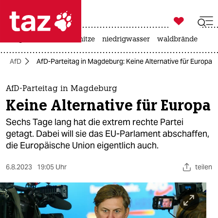

taz zahl ich
krieg in der ukraine
hitze
niedrigwasser
waldbrände

taz zahl ich
AfD
AfD-Parteitag in Magdeburg: Keine Alternative für Europa
taz zahl ich
themen
AfD-Parteitag in Magdeburg
Keine Alternative für Europa
politik
Sechs Tage lang hat die extrem rechte Partei
öko
getagt. Dabei will sie das EU-Parlament abschaffen,
die Europäische Union eigentlich auch.
gesellschaft
6.8.2023
19:05 Uhr
teilen
kultur
sport