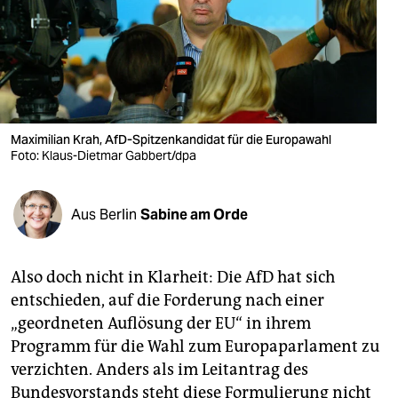
berlin
nord
wahrheit
verlag
Maximilian Krah, AfD-Spitzenkandidat für die Europawahl
verlag
Foto: Klaus-Dietmar Gabbert/dpa
veranstaltungen
Aus Berlin
Sabine am Orde
shop
fragen & hilfe
Also doch nicht in Klarheit: Die AfD hat sich
unterstützen
entschieden, auf die Forderung nach einer
„geordneten Auflösung der EU“ in ihrem
abo
Programm für die Wahl zum Europaparlament zu
genossenschaft
verzichten. Anders als im Leitantrag des
Bundesvorstands steht diese Formulierung nicht