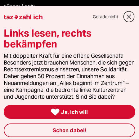
ePaper Login
taz
zahl ich
Gerade nicht

Downloads für Abonnierende
Links lesen, rechts
bekämpfen
© 2026 taz Verlags und Vertriebs GmbH
Mit doppelter Kraft für eine offene Gesellschaft!
Alle Rechte vorbehalten. Bei rechtlichen Fragen oder für Genehmigungen
wenden Sie sich bitte an
lizenzen@taz.de
Besonders jetzt brauchen Menschen, die sich gegen
Rechtsextremismus einsetzen, unsere Solidarität.
Daher gehen 50 Prozent der Einnahmen aus
Feedback
Redaktionsstatut
Kommune-Richtlinien
KI-
Neuanmeldungen an „Alles beginnt im Zentrum“ –
eine Kampagne, die bedrohte linke Kulturzentren
Leitlinie
Informant
Datenschutz
Impressum
AGB
und Jugendorte unterstützt. Sind Sie dabei?
Seitenwende
Einwilligungen widerrufen (Ads)

Ja, ich will
Schon dabei!