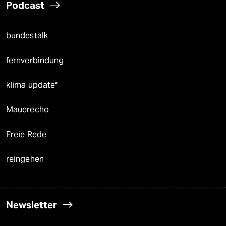
Podcast
bundestalk
fernverbindung
klima update°
Mauerecho
Freie Rede
reingehen
Newsletter