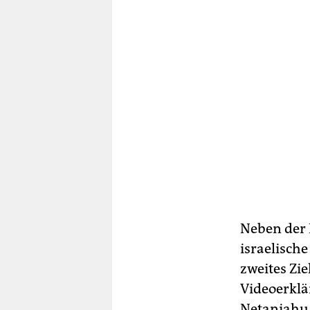
Neben der 
israelisch
zweites Zie
Videoerklä
Netanjahu,