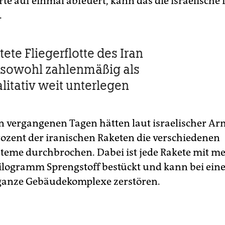
te auf einmal abfeuert, kann das die israelische
.
tete Fliegerflotte des Iran
el sowohl zahlenmäßig als
litativ weit unterlegen
n vergangenen Tagen hätten laut israelischer Ar
rozent der iranischen Raketen die verschiedenen
eme durchbrochen. Dabei ist jede Rakete mit m
logramm Sprengstoff bestückt und kann bei ei
ganze Gebäudekomplexe zerstören.