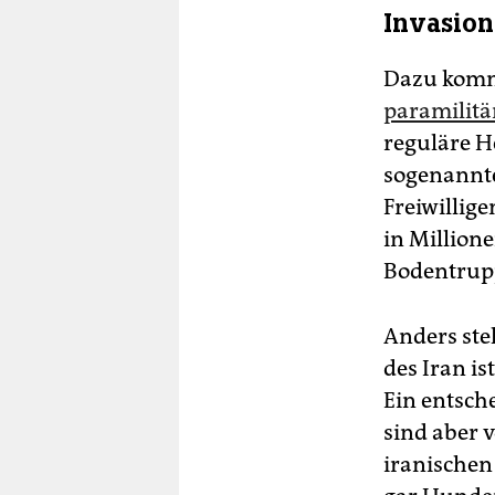
Invasion
Dazu komm
paramilitä
reguläre H
sogenannte
Freiwillige
in Million
Bodentrupp
Anders steh
des Iran is
Ein entsch
sind aber 
iranischen