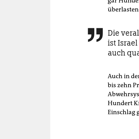
gar Hunder
überlasten
Die veral

ist Isra
auch qua
Auch in de
bis zehn P
Abwehrsyst
Hundert Ki
Einschlag 