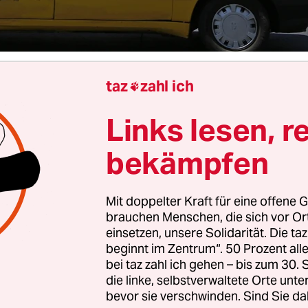
taz
zahl ich
 Ardestani

Links lesen, r
Wohnblöcke, Dutzende Tote. Die Vergeltungsschlä
nde für die Angriffe Israels auf die militärische
bekämpfen
tur des Landes waren erbarmungslos. Eigentlich h
 vergangenen Jahr die iranische Luftabwehr und 
Mit doppelter Kraft für eine offene G
nale durch gezielte Luftschläge stark dezimiert. 
brauchen Menschen, die sich vor O
ch über eine solche Schlagkraft verfügte, war da
einsetzen, unsere Solidarität. Die ta
beginnt im Zentrum“. 50 Prozent a
ne Überraschung. Die Gegenschläge wären vermu
bei taz zahl ich gehen – bis zum 30
 viel massiver ausgefallen, wenn der Mossad nich
die linke, selbstverwaltete Orte unte
ltriert und einiges verhindert hätte.
bevor sie verschwinden. Sind Sie da