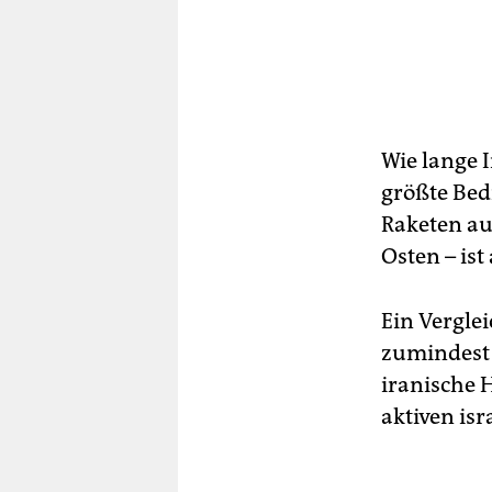
Wie lange I
größte Bedr
Raketen au
Osten – ist
Ein Verglei
zumindest 
iranische 
aktiven isr