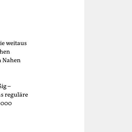
ie weitaus
chen
en Nahen
ig –
as reguläre
0.000