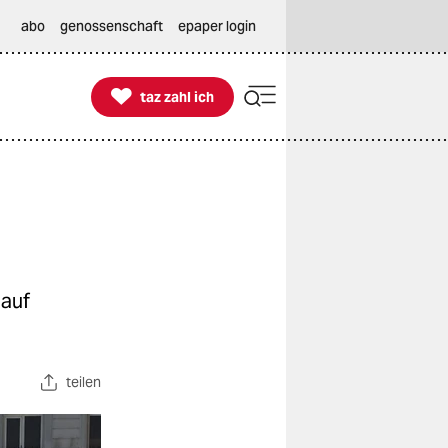
abo
genossenschaft
epaper login

taz zahl ich
taz zahl ich
 auf
teilen