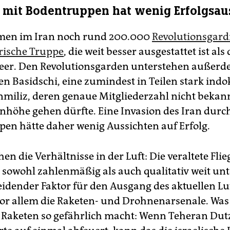
 mit Bodentruppen hat wenig Erfolgsau
en im Iran noch rund 200.000
Revolutions­gard
rische Truppe
, die weit besser ausgestattet ist als
eer. Den Revolutionsgarden unterstehen außerd
n Basidschi, eine zumindest in Teilen stark indok
nmiliz, deren genaue Mitgliederzahl nicht bekannt
enhöhe gehen dürfte. Eine Invasion des Iran durc
en hätte daher wenig Aussichten auf Erfolg.
en die Verhältnisse in der Luft: Die veraltete Flie
t sowohl zahlenmäßig als auch qualitativ weit unt
eidender Faktor für den Ausgang des aktuellen Lu
vor allem die Raketen- und Drohnenarsenale. Was
 Raketen so gefährlich macht: Wenn Teheran Dut