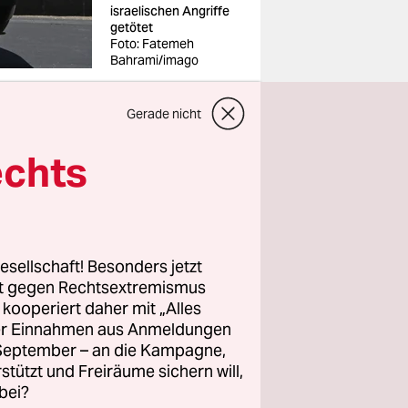
israelischen Angriffe
getötet
Foto: Fatemeh
Bahrami/imago
Gerade nicht
echts
ge des Iran
atte Israel
iranische
esellschaft! Besonders jetzt
Dass Iran
rt gegen Rechtsextremismus
her für
z kooperiert daher mit „Alles
ller Einnahmen aus Anmeldungen
tlich
. September – an die Kampagne,
t das
rstützt und Freiräume sichern will,
bei?