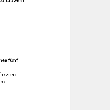
 Luftabwehr
mee fünf
ehreren
nem