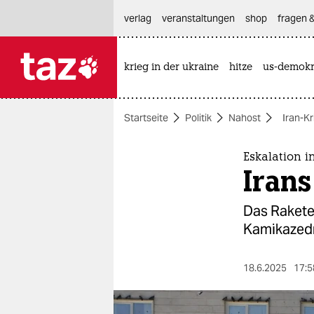
hautnavigation anspringen
hauptinhalt anspringen
footer anspringen
verlag
veranstaltungen
shop
fragen &
krieg in der ukraine
hitze
us-demokr

taz zahl ich
taz zahl ich
Startseite
Politik
Nahost
Iran-Kr
themen
politik
Eskalation i
Irans
öko
Das Raketen
gesellschaft
Kamikazedr
kultur
18.6.2025
17:5
sport