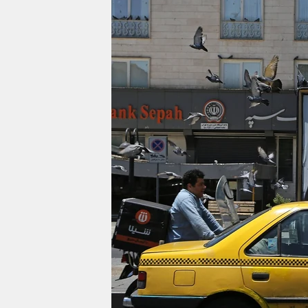
berlin
nord
wahrheit
verlag
verlag
veranstaltungen
shop
fragen & hilfe
unterstützen
abo
genossenschaft