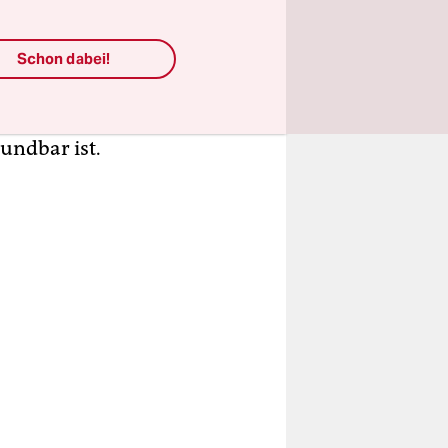
Schon dabei!
aker mit
 Messenger-
 ein, dass
wundbar ist.