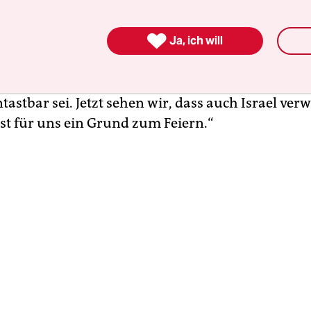
el Angst und Schrecken verbreitete, sorgte in den

Ja, ich will
n arabischen Staaten für Schadenfreude. Ein Ir
en zur irakischen Regierung schrieb auf einem
it Jahrzehnten trichtern uns Politiker und Medien
tastbar sei. Jetzt sehen wir, dass auch Israel ver
ist für uns ein Grund zum Feiern.“