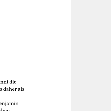
nnt die
s daher als
Benjamin
schen