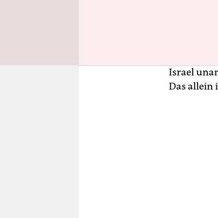
Was in Isra
umliegende
Verbindung
Dienst: „Se
Israel unan
Das allein 