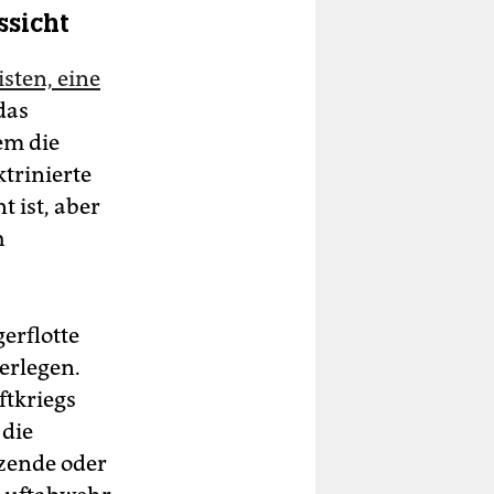
ssicht
isten, eine
 das
em die
trinierte
 ist, aber
h
gerflotte
erlegen.
ftkriegs
 die
zende oder