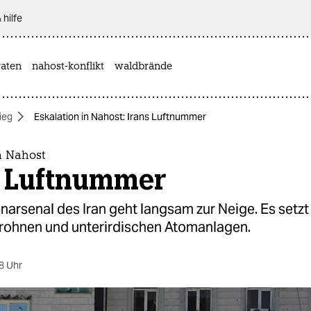
 hilfe
aten
nahost-konflikt
waldbrände
ieg
Eskalation in Nahost: Irans Luftnumme­r
n Nahost
 Luftnumme­r
arsenal des Iran geht langsam zur Neige. Es setzt
ohnen und unterirdischen Atomanlagen.
8 Uhr