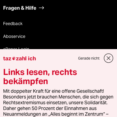
Fragen & Hilfe
Feedback
Aboservice
ePaper Login
taz
zahl ich
Gerade nicht

Downloads für Abonnierende
Links lesen, rechts
bekämpfen
© 2026 taz Verlags und Vertriebs GmbH
Mit doppelter Kraft für eine offene Gesellschaft!
Alle Rechte vorbehalten. Bei rechtlichen Fragen oder für Genehmigungen
wenden Sie sich bitte an
lizenzen@taz.de
Besonders jetzt brauchen Menschen, die sich gegen
Rechtsextremismus einsetzen, unsere Solidarität.
Daher gehen 50 Prozent der Einnahmen aus
Feedback
Redaktionsstatut
Kommune-Richtlinien
KI-
Neuanmeldungen an „Alles beginnt im Zentrum“ –