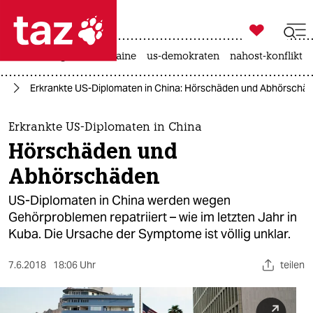

taz zahl ich
hitze
krieg in der ukraine
us-demokraten
nahost-konflikt

taz zahl ich
ng
Erkrankte US-Diplomaten in China: Hörschäden und Abhörschä
taz zahl ich
themen
Erkrankte US-Diplomaten in China
Hörschäden und
politik
Abhörschäden
öko
US-Diplomaten in China werden wegen
Gehörproblemen repatriiert – wie im letzten Jahr in
gesellschaft
Kuba. Die Ursache der Symptome ist völlig unklar.
kultur
7.6.2018
18:06 Uhr
teilen
sport