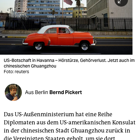
berlin
nord
wahrheit
verlag
verlag
US-Botschaft in Havanna – Hörstürze, Gehörverlust. Jetzt auch im
chinesischen Ghuangzhou
veranstaltungen
Foto: reuters
shop
fragen & hilfe
Aus Berlin
Bernd Pickert
unterstützen
Das US-Außenministerium hat eine Reihe
abo
Diplomaten aus dem US-amerikanischen Konsulat
genossenschaft
in der chinesischen Stadt Ghuangzhou zurück in
die Vereinigten Staaten geholt, um sie dort