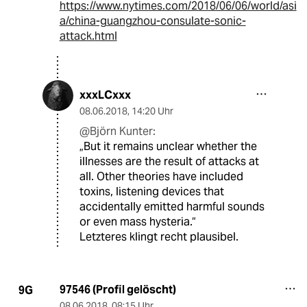
https://www.nytimes.com/2018/06/06/world/asi
a/china-guangzhou-consulate-sonic-
attack.html
xxxLCxxx
08.06.2018
,
14:20 Uhr
@Björn Kunter:
„But it remains unclear whether the
illnesses are the result of attacks at
all. Other theories have included
toxins, listening devices that
accidentally emitted harmful sounds
or even mass hysteria.“
Letzteres klingt recht plausibel.
97546 (Profil gelöscht)
9G
08.06.2018
,
08:15 Uhr