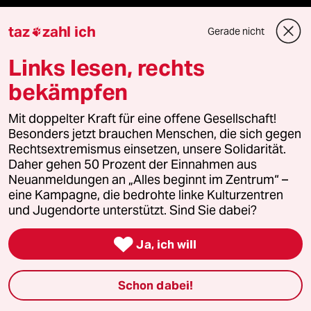
Live im Stream
taz
zahl ich
Gerade nicht

Vergangene
Links lesen, rechts
bekämpfen
taz lab 2027
Mit doppelter Kraft für eine offene Gesellschaft!
Besonders jetzt brauchen Menschen, die sich gegen
Rechtsextremismus einsetzen, unsere Solidarität.
Mehr taz Lesestoff
Daher gehen 50 Prozent der Einnahmen aus
Neuanmeldungen an „Alles beginnt im Zentrum“ –
eine Kampagne, die bedrohte linke Kulturzentren
taz Blogs
und Jugendorte unterstützt. Sind Sie dabei?
taz FUTURZWEI

Ja, ich will
Le Monde diplomatique
Schon dabei!
taz Archiv