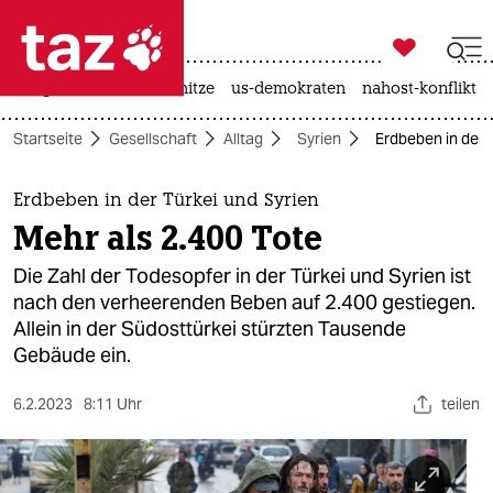

taz zahl ich
krieg in der ukraine
hitze
us-demokraten
nahost-konflikt

taz zahl ich
Startseite
Gesellschaft
Alltag
Syrien
Erdbeben in der T
taz zahl ich
themen
Erdbeben in der Türkei und Syrien
Mehr als 2.400 Tote
politik
Die Zahl der Todesopfer in der Türkei und Syrien ist
öko
nach den verheerenden Beben auf 2.400 gestiegen.
Allein in der Südosttürkei stürzten Tausende
gesellschaft
Gebäude ein.
kultur
6.2.2023
8:11 Uhr
teilen
sport