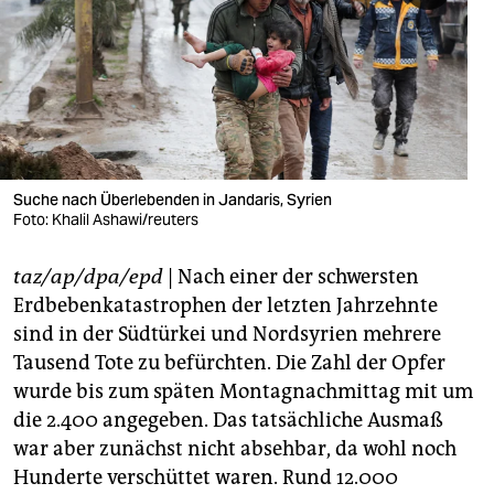
berlin
nord
wahrheit
verlag
verlag
Suche nach Überlebenden in Jandaris, Syrien
Foto: Khalil Ashawi/reuters
veranstaltungen
taz/ap/dpa/epd
| Nach einer der schwersten
shop
Erdbebenkatastrophen der letzten Jahrzehnte
fragen & hilfe
sind in der Südtürkei und Nordsyrien mehrere
Tausend Tote zu befürchten. Die Zahl der Opfer
unterstützen
wurde bis zum späten Montagnachmittag mit um
abo
die 2.400 angegeben. Das tatsächliche Ausmaß
war aber zunächst nicht absehbar, da wohl noch
genossenschaft
Hunderte verschüttet waren. Rund 12.000