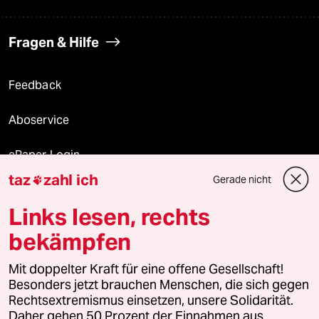
Fragen & Hilfe
Feedback
Aboservice
ePaper Login
taz
zahl ich
Gerade nicht

Downloads für Abonnierende
Links lesen, rechts
bekämpfen
© 2026 taz Verlags und Vertriebs GmbH
Mit doppelter Kraft für eine offene Gesellschaft!
Alle Rechte vorbehalten. Bei rechtlichen Fragen oder für Genehmigungen
wenden Sie sich bitte an
lizenzen@taz.de
Besonders jetzt brauchen Menschen, die sich gegen
Rechtsextremismus einsetzen, unsere Solidarität.
Daher gehen 50 Prozent der Einnahmen aus