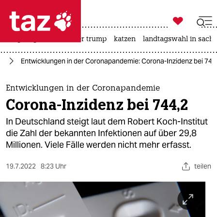

taz zahl ich
bergsteigen
usa unter trump
katzen
landtagswahl in sachs

taz zahl ich
us
Entwicklungen in der Coronapandemie: Corona-Inzidenz bei 744
taz zahl ich
themen
Entwicklungen in der Coronapandemie
Corona-Inzidenz bei 744,2
politik
In Deutschland steigt laut dem Robert Koch-Institut
öko
die Zahl der bekannten Infektionen auf über 29,8
Millionen. Viele Fälle werden nicht mehr erfasst.
gesellschaft
19.7.2022
8:23 Uhr
teilen
kultur
sport