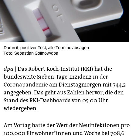
berlin
nord
wahrheit
verlag
Damn it, positiver Test, alle Termine absagen
Foto: Sebastian Gollnow/dpa
verlag
veranstaltungen
dpa
| Das Robert Koch-Institut (RKI) hat die
bundesweite Sieben-Tage-Inzidenz
in der
shop
Coronapandemie
am Dienstagmorgen mit 744,2
fragen & hilfe
angegeben. Das geht aus Zahlen hervor, die den
Stand des RKI-Dashboards von 05.00 Uhr
unterstützen
wiedergeben.
abo
Am Vortag hatte der Wert der Neuinfektionen pro
genossenschaft
100.000 Ein­woh­ne­r*in­nen und Woche bei 708,6