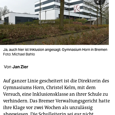
berlin
nord
wahrheit
verlag
verlag
Ja, auch hier ist Inklusion angesagt: Gymnasium Horn in Bremen
Foto: Michael Bahlo
veranstaltungen
shop
Von
Jan Zier
fragen & hilfe
Auf ganzer Linie gescheitert ist die Direktorin des
unterstützen
Gymnasiums Horn, Christel Kelm, mit dem
Versuch, eine Inklusionsklasse an ihrer Schule zu
abo
verhindern. Das Bremer Verwaltungsgericht hatte
genossenschaft
ihre Klage vor zwei Wochen als unzulässig
abgewiesen. Die Schulleiterin sei gar nicht