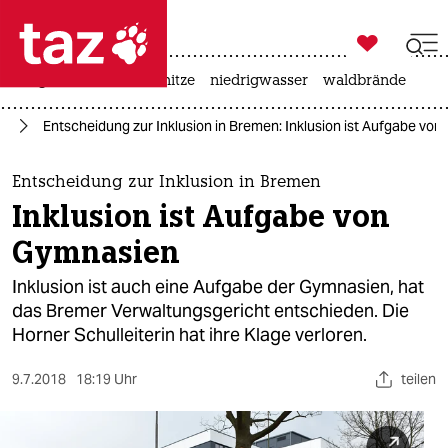

taz zahl ich
krieg in der ukraine
hitze
niedrigwasser
waldbrände

taz zahl ich
en
Entscheidung zur Inklusion in Bremen: Inklusion ist Aufgabe vo
taz zahl ich
themen
Entscheidung zur Inklusion in Bremen
Inklusion ist Aufgabe von
politik
Gymnasien
öko
Inklusion ist auch eine Aufgabe der Gymnasien, hat
das Bremer Verwaltungsgericht entschieden. Die
gesellschaft
Horner Schulleiterin hat ihre Klage verloren.
kultur
9.7.2018
18:19 Uhr
teilen
sport