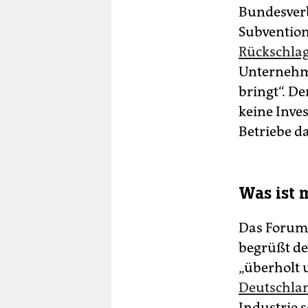
Bundesverb
Subvention
Rückschlag
Unternehme
bringt“. De
keine Inves
Betriebe d
Was ist 
Das Forum 
begrüßt de
„überholt 
Deutschla
Industrie 