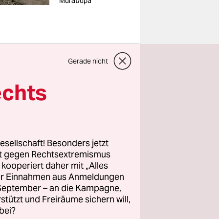
Murat/dpa
Gerade nicht
rlängerung
echts
ahr
abeck
esellschaft! Besonders jetzt
rt gegen Rechtsextremismus
ternehmen
z kooperiert daher mit „Alles
ller Einnahmen aus Anmeldungen
zu 90
. September – an die Kampagne,
Vorschlag
rstützt und Freiräume sichern will,
l zur
bei?