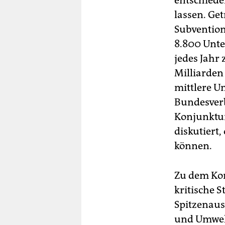
entschiede
lassen. Ge
Subvention
8.800 Unt
jedes Jahr
Milliarden
mittlere U
Bundesverb
Konjunktur
diskutiert
können.
Zu dem Kon
kritische 
Spitzenausg
und Umwelt