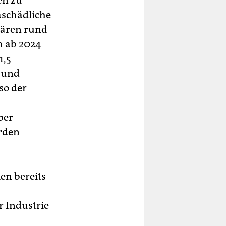
en zu
aschädliche
wären rund
 ab 2024
1,5
e und
so der
ber
erden
en bereits
r Industrie