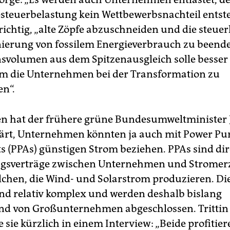
esteuerbelastung kein Wettbewerbsnachteil entsteh
 richtig, „alte Zöpfe abzuschneiden und die steuer
ierung von fossilem Energieverbrauch zu beende
svolumen aus dem Spitzenausgleich solle besser
m die Unternehmen bei der Transformation zu
en“.
n hat der frühere grüne Bundesumweltminister
klärt, Unternehmen könnten ja auch mit Power Pu
 (PPAs) günstigen Strom beziehen. PPAs sind dir
gsverträge zwischen Unternehmen und Stromer
lchen, die Wind- und Solarstrom produzieren. Di
ind relativ komplex und werden deshalb bislang
nd von Großunternehmen abgeschlossen. Trittin
 sie kürzlich in einem Interview: „Beide profitier