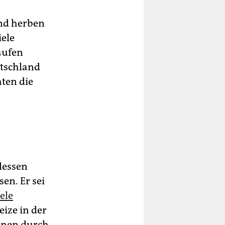
und herben
iele
aufen
utschland
hten die
dessen
en. Er sei
ele
eize in der
denen durch