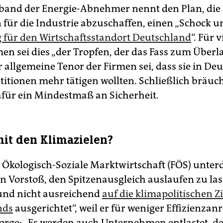
and der Energie-Abnehmer nennt den Plan, die
 für die Industrie abzuschaffen, einen „Schock 
 für den Wirtschaftsstandort Deutschland
“. Für v
n sei dies „der Tropfen, der das Fass zum Überl
r allgemeine Tenor der Firmen sei, dass sie in De
titionen mehr tätigen wollten. Schließlich bräuc
afür ein Mindestmaß an Sicherheit.
mit den Klimazielen?
Ökologisch-Soziale Marktwirtschaft (FÖS) unter
n Vorstoß, den Spitzenausgleich auslaufen zu lass
und nicht ausreichend
auf die klimapolitischen Zi
nds
ausgerichtet“, weil er für weniger Effizienzanr
sorge: „Es werden auch Unternehmen entlastet, 