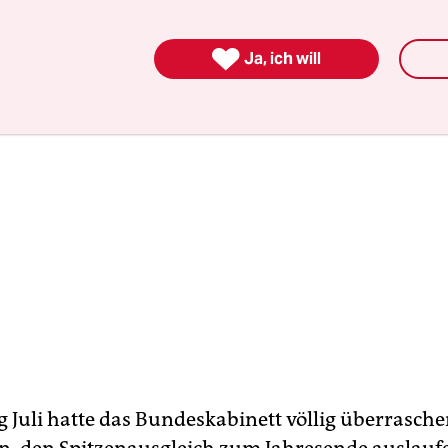
zierung findet“.

Ja, ich will
g Juli hatte das Bundeskabinett völlig überrasch