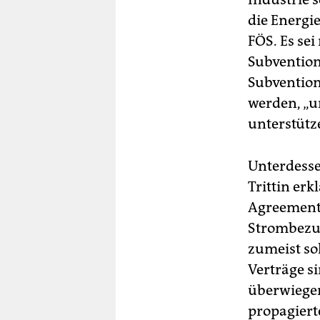
die Energi
FÖS. Es sei
Subvention
Subvention
werden, „u
unterstütz
Unterdesse
Trittin er
Agreements
Strombezu
zumeist so
Verträge s
überwiege
propagierte