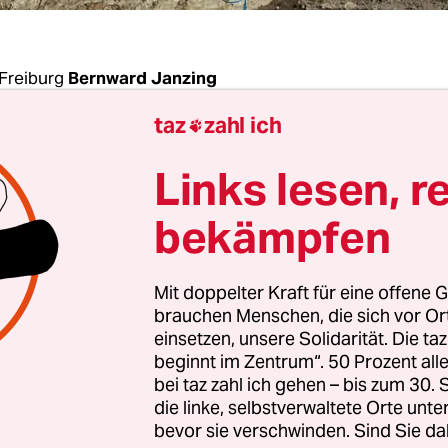
Freiburg
Bernward Janzing
taz
zahl ich

nzminister Christian Lindner (FDP) hat eine Ve
Links lesen, r
ausgleichs bei der Stromsteuer für ein weiteres J
gen – als Alternative zu einem
subventionierten
bekämpfen
trompreis, wie ihn Wirtschaftsminister Robert H
opagiert
.
Mit doppelter Kraft für eine offene G
brauchen Menschen, die sich vor O
nausgleich kommt aktuell
energieintensiven Un
einsetzen, unsere Solidarität. Die ta
beginnt im Zentrum“. 50 Prozent a
ter bestimmten Bedingungen bekommen sie bis 
bei taz zahl ich gehen – bis zum 30
r Stromsteuer erlassen. Lindner knüpfte seinen 
die linke, selbstverwaltete Orte unte
 an die Voraussetzung, dass man „woanders Mitte
bevor sie verschwinden. Sind Sie da