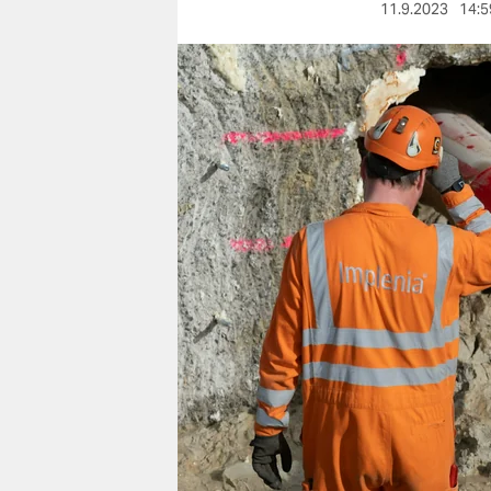
berlin
11.9.2023
14:5
nord
wahrheit
verlag
verlag
veranstaltungen
shop
fragen & hilfe
unterstützen
abo
genossenschaft