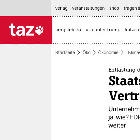
hautnavigation anspringen
hauptinhalt anspringen
footer anspringen
verlag
veranstaltungen
shop
fragen &
bergsteigen
usa unter trump
katzen

taz zahl ich
taz zahl ich
Startseite
Öko
Ökonomie
Klima
themen
politik
Entlastung d
Staat
öko
Vert
gesellschaft
Unternehme
kultur
ja, wie? FD
weiter.
sport