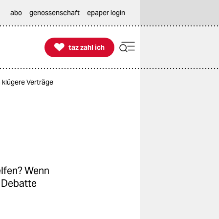
abo
genossenschaft
epaper login

taz zahl ich
taz zahl ich
a klügere Verträge
elfen? Wenn
e Debatte