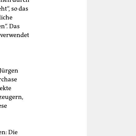
t“, so das
liche
n“. Das
 verwendet
 Jürgen
rchase
ekte
zeugern,
ese
en: Die