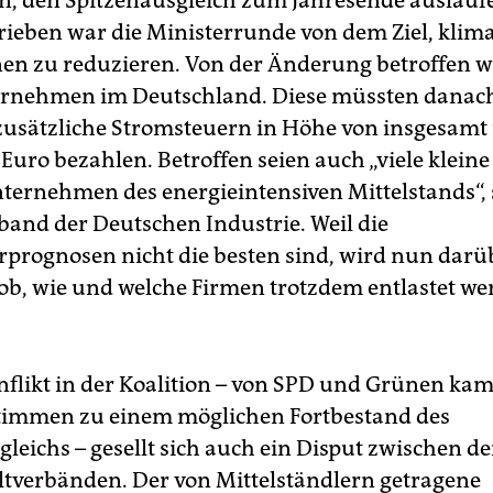
n, den Spitzenausgleich zum Jahresende auslauf
trieben war die Ministerrunde von dem Ziel, klim
en zu reduzieren. Von der Änderung betroffen 
ernehmen im Deutschland. Diese müssten danach
 zusätzliche Stromsteuern in Höhe von insgesamt 
 Euro bezahlen. Betroffen seien auch „viele klein
nternehmen des energieintensiven Mittelstands“, 
and der Deutschen Industrie. Weil die
prognosen nicht die besten sind, wird nun darü
, ob, wie und welche Firmen trotzdem entlastet w
flikt in der Koalition – von SPD und Grünen kam
Stimmen zu einem möglichen Fortbestand des
leichs – gesellt sich auch ein Disput zwischen de
verbänden. Der von Mittelständlern getragene