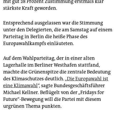
mit gut 28 Prozent Zustimmung erstmals klar
epaper login
stärkste Kraft geworden.
Entsprechend ausgelassen war die Stimmung
unter den Delegierten, die am Samstag auf einem
Parteitag in Berlin die heiße Phase des
Europawahlkampfs einläuteten.
Auf dem Wahlparteitag, der in einer alten
Lagerhalle im Berliner Westhafen stattfand,
machte die Grünenspitze die zentrale Bedeutung
des Klimaschutzes deutlich. „
Die Europawahl ist
eine Klimawahl
“, sagte Bundesgeschäftsführer
Michael Kellner. Beflügelt von der „Fridays for
Future“-Bewegung will die Partei mit diesem
urgrünen Thema punkten.