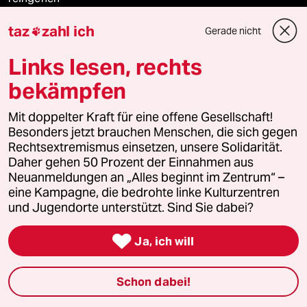
taz
zahl ich
Gerade nicht

Newsletter
Links lesen, rechts
bekämpfen
team zukunft
Mit doppelter Kraft für eine offene Gesellschaft!
Besonders jetzt brauchen Menschen, die sich gegen
taz frisch
Rechtsextremismus einsetzen, unsere Solidarität.
Daher gehen 50 Prozent der Einnahmen aus
taz zahl ich
Neuanmeldungen an „Alles beginnt im Zentrum“ –
eine Kampagne, die bedrohte linke Kulturzentren
taz lab Infobrief
und Jugendorte unterstützt. Sind Sie dabei?

Ja, ich will
Veranstaltungen
Schon dabei!
Demnächst