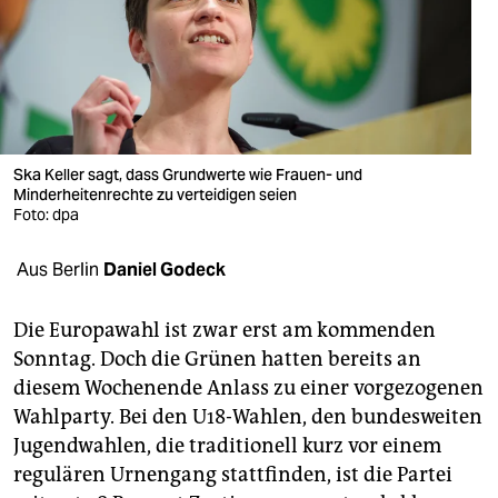
berlin
nord
wahrheit
verlag
Ska Keller sagt, dass Grundwerte wie Frauen- und
Minderheitenrechte zu verteidigen seien
verlag
Foto: dpa
veranstaltungen
Aus Berlin
Daniel Godeck
shop
fragen & hilfe
Die Europawahl ist zwar erst am kommenden
Sonntag. Doch die Grünen hatten bereits an
unterstützen
diesem Wochenende Anlass zu einer vorgezogenen
Wahlparty. Bei den U18-Wahlen, den bundesweiten
abo
Jugendwahlen, die traditionell kurz vor einem
genossenschaft
regulären Urnengang stattfinden, ist die Partei