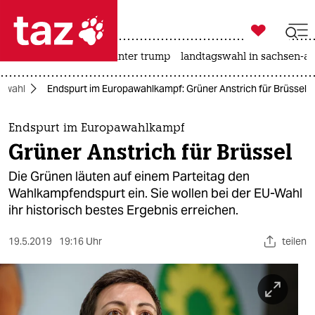

taz zahl ich
nahost-konflikt
usa unter trump
landtagswahl in sachsen-an

taz zahl ich
awahl
Endspurt im Europawahlkampf: Grüner Anstrich für Brüssel
taz zahl ich
themen
Endspurt im Europawahlkampf
Grüner Anstrich für Brüssel
politik
Die Grünen läuten auf einem Parteitag den
öko
Wahlkampfendspurt ein. Sie wollen bei der EU-Wahl
ihr historisch bestes Ergebnis erreichen.
gesellschaft
19.5.2019
19:16 Uhr
teilen
kultur
sport