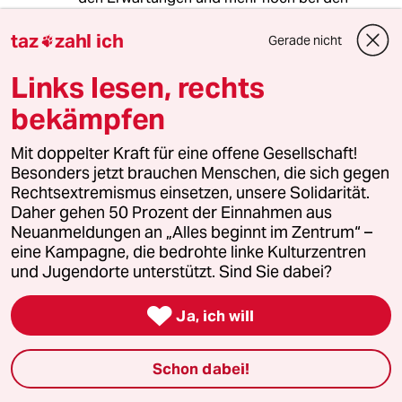
sogenannten "Ergebnissen" beobachten.
Die vorgeschlagenen Maßnahmen und
taz
zahl ich
Gerade nicht

Vereinbarungen kratzen kaum an der
Oberfläche (siehe Kommentar "Vergessene
Links lesen, rechts
Liebe" und selbst auf dieser Ebene sind keine
bekämpfen
Fortschritte erkennbar.
Ich frage mich, ob die Umweltorganisationen
Mit doppelter Kraft für eine offene Gesellschaft!
nächstes Mal nicht von vorneherein
Besonders jetzt brauchen Menschen, die sich gegen
wegbleiben und ihr eigenes Ding machen
Rechtsextremismus einsetzen, unsere Solidarität.
sollten.
Daher gehen 50 Prozent der Einnahmen aus
Neuanmeldungen an „Alles beginnt im Zentrum“ –
eine Kampagne, die bedrohte linke Kulturzentren
@hphscribe
H
und Jugendorte unterstützt. Sind Sie dabei?
24.11.2013
,
02:34 Uhr

Nachdem auch der deutsche Umwelt-Boss
Ja, ich will
abberufen wurde (unverzichtbar beim Berliner
Postengeschacher?), war der Stellenwert der
Schon dabei!
Veranstaltung wohl klar.