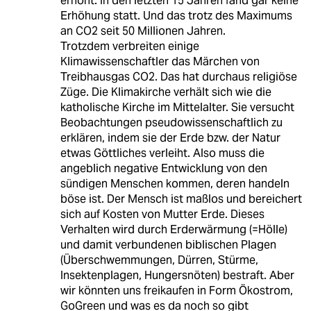
erhöht. In den letzten 15 Jahren fand gar keine
Erhöhung statt. Und das trotz des Maximums
an CO2 seit 50 Millionen Jahren.
Trotzdem verbreiten einige
Klimawissenschaftler das Märchen von
Treibhausgas CO2. Das hat durchaus religiöse
Züge. Die Klimakirche verhält sich wie die
katholische Kirche im Mittelalter. Sie versucht
Beobachtungen pseudowissenschaftlich zu
erklären, indem sie der Erde bzw. der Natur
etwas Göttliches verleiht. Also muss die
angeblich negative Entwicklung von den
sündigen Menschen kommen, deren handeln
böse ist. Der Mensch ist maßlos und bereichert
sich auf Kosten von Mutter Erde. Dieses
Verhalten wird durch Erderwärmung (=Hölle)
und damit verbundenen biblischen Plagen
(Überschwemmungen, Dürren, Stürme,
Insektenplagen, Hungersnöten) bestraft. Aber
wir könnten uns freikaufen in Form Ökostrom,
GoGreen und was es da noch so gibt