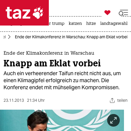

taz zahl ich
bergsteigen
usa unter trump
katzen
hitze
landtagswahl i

taz zahl ich
del
Ende der Klimakonferenz in Warschau: Knapp am Eklat vorbei
taz zahl ich
themen
Ende der Klimakonferenz in Warschau
Knapp am Eklat vorbei
politik
Auch ein verheerender Taifun reicht nicht aus, um
öko
einen Klimagipfel erfolgreich zu machen. Die
Konferenz endet mit mühseligen Kompromissen.
gesellschaft
23.11.2013
21:34 Uhr
teilen
kultur
sport