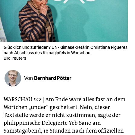
berlin
nord
wahrheit
verlag
Glücklich und zufrieden? UN-Klimasekretärin Christiana Figueres
verlag
nach Abschluss des Klimagipfels in Warschau
Bild: reuters
veranstaltungen
shop
Von
Bernhard Pötter
fragen & hilfe
WARSCHAU
taz
| Am Ende wäre alles fast an dem
unterstützen
Wörtchen „under“ gescheitert. Nein, dieser
abo
Textstelle werde er nicht zustimmen, sagte der
philippinische Delegierte Yeb Sano am
genossenschaft
Samstagabend, 18 Stunden nach dem offiziellen