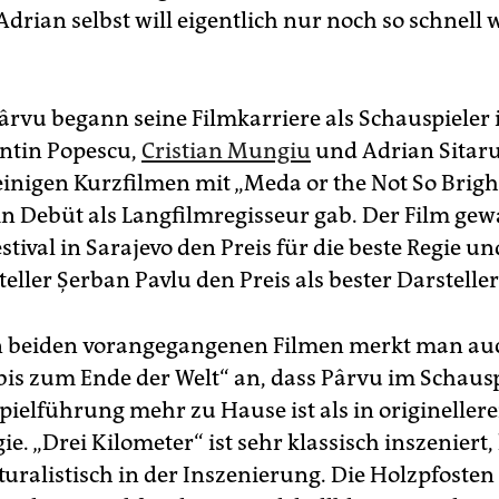
drian selbst will eigentlich nur noch so schnell 
rvu begann seine Filmkarriere als Schauspieler 
ntin Popescu,
Cristian Mungiu
und Adrian Sitaru
einigen Kurzfilmen mit „Meda or the Not So Bright
in Debüt als Langfilmregisseur gab. Der Film ge
tival in Sarajevo den Preis für die beste Regie un
ller Șerban Pavlu den Preis als bester Darsteller
n beiden vorangegangenen Filmen merkt man au
bis zum Ende der Welt“ an, dass Pârvu im Schaus
pielführung mehr zu Hause ist als in originelle
ie. „Drei Kilometer“ ist sehr klassisch inszeniert,
turalistisch in der Inszenierung. Die Holzpfosten 