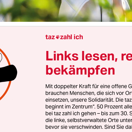
taz
zahl ich
Tietke

Links lesen, r
prian Chiujdea) geht in der Kreisstadt Tulcea, im
 zur Schule. Die Sommer verbringt er bei seinen 
bekämpfen
eter weiter östlich in einem Dorf im Donaudelta,
eer direkt vor der Haustür. Nach einem Somme
Mit doppelter Kraft für eine offene G
 er mit einem jungen Studenten aus Bukarest, se
brauchen Menschen, die sich vor O
warm, auf dem Weg nach Hause. Vor der Unterk
einsetzen, unsere Solidarität. Die ta
beginnt im Zentrum“. 50 Prozent a
nehmen die beiden Abschied und küssen sich. Zw
bei taz zahl ich gehen – bis zum 30
 dem Dorf beobachten die beiden. Als Adi allein
die linke, selbstverwaltete Orte unte
, überfallen sie ihn, schlagen ihn zusammen und
bevor sie verschwinden. Sind Sie da