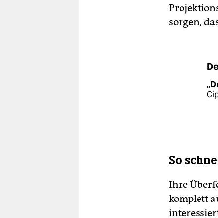
Projektion
sorgen, da
De
„Dr
Cip
So schne
Ihre Überf
komplett au
interessier