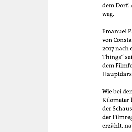
dem Dorf. A
weg.
Emanuel Pâ
von Consta
2017 nach 
Things“ se
dem Filmfes
Hauptdarste
Wie bei de
Kilometer 
der Schaus
der Filmreg
erzählt, na