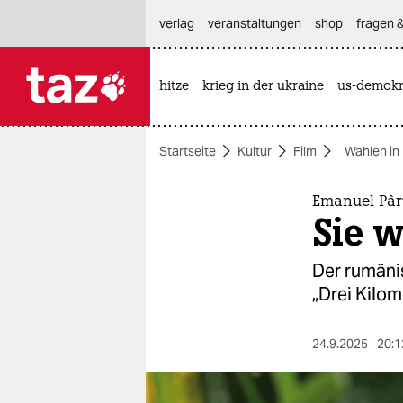
hautnavigation anspringen
hauptinhalt anspringen
footer anspringen
verlag
veranstaltungen
shop
fragen &
hitze
krieg in der ukraine
us-demokr

taz zahl ich
taz zahl ich
Startseite
Kultur
Film
Wahlen in
themen
politik
Emanuel Pâr
Sie w
öko
Der rumäni
gesellschaft
„Drei Kilo
kultur
24.9.2025
20:1
sport