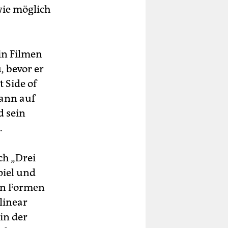
wie möglich
in Filmen
, bevor er
 Side of
wann auf
d sein
.
ch „Drei
piel und
ren Formen
 linear
in der