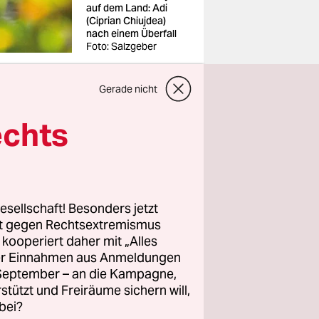
auf dem Land: Adi
(Ciprian Chiujdea)
nach einem Überfall
Foto: Salzgeber
Gerade nicht
echts
 Südosten
Eltern ein
 das
rtag am
esellschaft! Besonders jetzt
inem
rt gegen Rechtsextremismus
unft des
z kooperiert daher mit „Alles
ller Einnahmen aus Anmeldungen
ei junge
. September – an die Kampagne,
rstützt und Freiräume sichern will,
 stehlen
bei?