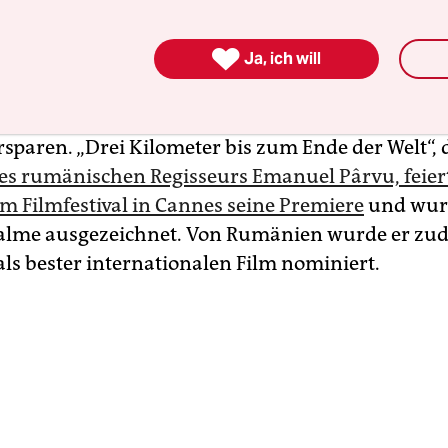
 Adi schleppt sich verletzt nach Hause.

jährige Sohn seinen Eltern von dem Überfall beric
Ja, ich will
 nur von dem Überfall, um sich nach dem homop
nigstens die Konfrontation mit der Homophobie 
rsparen. „Drei Kilometer bis zum Ende der Welt“, d
es rumänischen Regisseurs Emanuel Pârvu, feiert
em Filmfestival in Cannes seine Premiere
und wurd
alme ausgezeichnet. Von Rumänien wurde er zu
als bester internationalen Film nominiert.