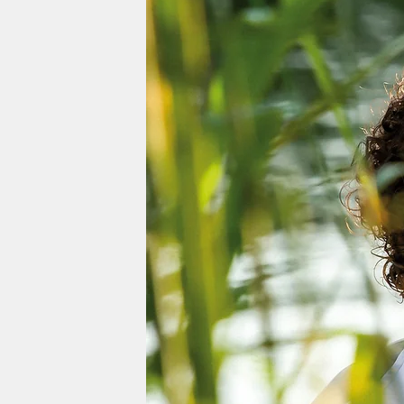
berlin
nord
wahrheit
verlag
verlag
veranstaltungen
shop
fragen & hilfe
unterstützen
abo
genossenschaft