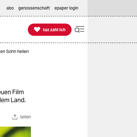
abo
genossenschaft
epaper login

taz zahl ich
taz zahl ich
den Sohn heilen
euen Film
dem Land.
teilen