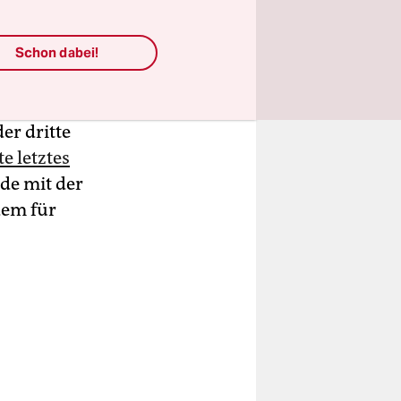
htet,
Schon dabei!
hoben
seiner
er dritte
e letztes
e mit der
dem für