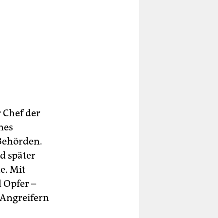
r Chef der
ines
Behörden.
d später
e. Mit
d Opfer –
 Angreifern