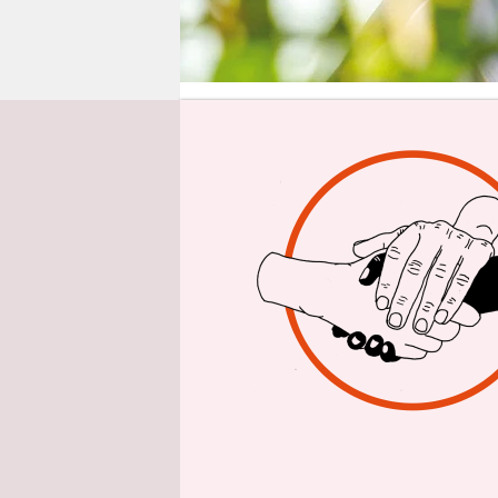
epaper login
Von
Fabian 
Adrian (Ci
Rumäniens,
paar Kilom
Schwarze M
Strand ist
Sommersch
Studenten 
Männer aus
weitergeht