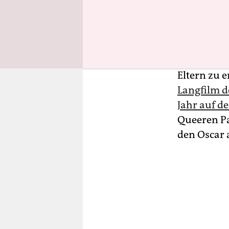
sein Handy.
Als der 17-
erzählt er
Angriff we
Eltern zu e
Langfilm d
Jahr auf d
Queeren P
den Oscar 