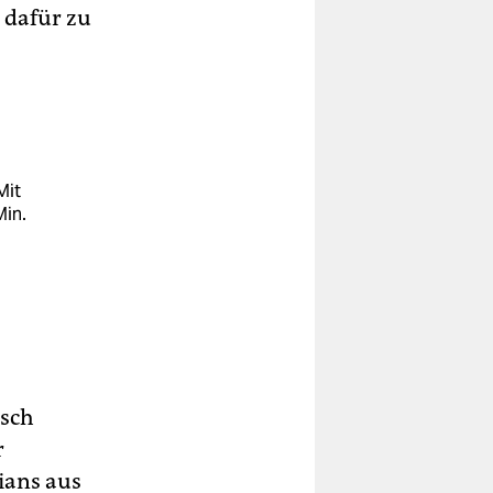
 dafür zu
Mit
Min.
nsch
r
rians aus