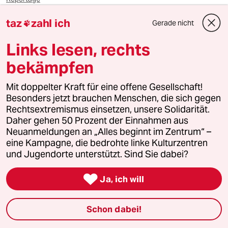
taz
zahl ich
Gerade nicht

Feedback
Kommentieren
Fehlerhinweis
Links lesen, rechts
Diesen Artikel teilen
bekämpfen
Mit doppelter Kraft für eine offene Gesellschaft!
Besonders jetzt brauchen Menschen, die sich gegen
Mehr zum Thema
Rechtsextremismus einsetzen, unsere Solidarität.
Daher gehen 50 Prozent der Einnahmen aus
Neuanmeldungen an „Alles beginnt im Zentrum“ –
eine Kampagne, die bedrohte linke Kulturzentren
und Jugendorte unterstützt. Sind Sie dabei?

Ja, ich will
Schon dabei!