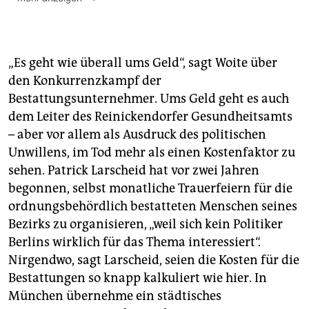
Sozialbestattung:
Können bestattungspflichtige Angehörige aufgrund
„Es geht wie überall ums Geld“, sagt Woite über
geringen Einkommens nicht für die Bestattung
aufkommen, übernimmt das Sozialamt auf Antrag die
den Konkurrenzkampf der
Kosten für „einfache, aber würdige Erd- oder
Bestattungsunternehmer. Ums Geld geht es auch
Feuerbestattungen“. In Berlin sind für die Leistung
dem Leiter des Reinickendorfer Gesundheitsamts
des Bestatters pauschal 750 Euro vorgesehen zzgl.
– aber vor allem als Ausdruck des politischen
Kremierungs- und Friedhofsgebühren.
Unwillens, im Tod mehr als einen Kostenfaktor zu
Ordnungsbehördliche Bestattung:
sehen. Patrick Larscheid hat vor zwei Jahren
begonnen, selbst monatliche Trauerfeiern für die
Eine ordnungsbehördliche Bestattung wird vom
ordnungsbehördlich bestatteten Menschen seines
zuständigen Bezirksamt veranlasst, wenn keine
bestattungspflichtigen Angehörigen ermittelt werden
Bezirks zu organisieren, „weil sich kein Politiker
konnten oder diese die Bestattung nicht veranlassen.
Berlins wirklich für das Thema interessiert“.
Die meisten ordnungsbehördlichen Bestattungen
Nirgendwo, sagt Larscheid, seien die Kosten für die
sind Feuerbestattungen, das Bezirksamt muss aber
Bestattungen so knapp kalkuliert wie hier. In
den schriftlichen Willen zur Art der Beisetzung,
München übernehme ein städtisches
Religion oder Weltanschauung berücksichtigen. Das