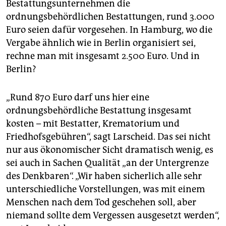
per Ausschreibung ausgewählte
Bestattungsunternehmen die
Bestattungsunternehmen erhält derzeit rund 150 Euro
ordnungsbehördlichen Bestattungen, rund 3.000
pro Todesfall. Dazu kommen auch hier die Kosten der
Euro seien dafür vorgesehen. In Hamburg, wo die
Einäscherung und die Friedhofsgebühren.
Vergabe ähnlich wie in Berlin organisiert sei,
rechne man mit insgesamt 2.500 Euro. Und in
Berlin?
„Rund 870 Euro darf uns hier eine
ordnungsbehördliche Bestattung insgesamt
kosten – mit Bestatter, Krematorium und
Friedhofsgebühren“, sagt Larscheid. Das sei nicht
nur aus ökonomischer Sicht dramatisch wenig, es
sei auch in Sachen Qualität „an der Untergrenze
des Denkbaren“. „Wir haben sicherlich alle sehr
unterschiedliche Vorstellungen, was mit einem
Menschen nach dem Tod geschehen soll, aber
niemand sollte dem Vergessen ausgesetzt werden“,