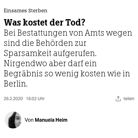
berlin
Einsames Sterben
nord
Was kostet der Tod?
wahrheit
Bei Bestattungen von Amts wegen
sind die Behörden zur
verlag
Sparsamkeit aufgerufen.
verlag
Nirgendwo aber darf ein
veranstaltungen
Begräbnis so wenig kosten wie in
shop
Berlin.
fragen & hilfe
26.2.2020
16:02 Uhr
teilen
unterstützen
abo
Von
Manuela Heim
genossenschaft