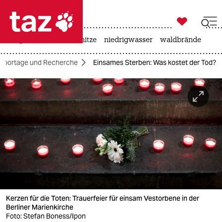

taz zahl ich
krieg in der ukraine
hitze
niedrigwasser
waldbrände

taz zahl ich
eportage und Recherche
Einsames Sterben: Was kostet der Tod?
taz zahl ich
themen
politik
öko
gesellschaft
kultur
Kerzen für die Toten: Trauerfeier für einsam Vestorbene in der
sport
Berliner Marienkirche
Foto: Stefan Boness/Ipon