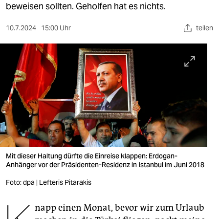
berlin
beweisen sollten. Geholfen hat es nichts.
nord
10.7.2024
15:00 Uhr
teilen
wahrheit
verlag
verlag
veranstaltungen
shop
fragen & hilfe
Mit dieser Haltung dürfte die Einreise klappen: Erdogan-
unterstützen
Anhänger vor der Präsidenten-Residenz in Istanbul im Juni 2018
abo
Foto: dpa | Lefteris Pitarakis
genossenschaft
napp einen Monat, bevor wir zum ­Urlaub