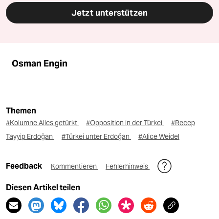
Jetzt unterstützen
Osman Engin
Themen
#Kolumne Alles getürkt
#Opposition in der Türkei
#Recep
Tayyip Erdoğan
#Türkei unter Erdoğan
#Alice Weidel
Feedback
Kommentieren
Fehlerhinweis
Diesen Artikel teilen