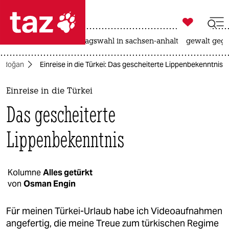

taz zahl ich
nahost-konflikt
landtagswahl in sachsen-anhalt
gewalt gege

taz zahl ich
 Erdoğan
Einreise in die Türkei: Das gescheiterte Lippenbekenntnis
taz zahl ich
themen
Einreise in die Türkei
Das gescheiterte
politik
Lippenbekenntnis
öko
gesellschaft
Kolumne
Alles getürkt
kultur
von
Osman Engin
sport
Für meinen Türkei-Urlaub habe ich Videoaufnahmen
angefertig, die meine Treue zum türkischen Regime