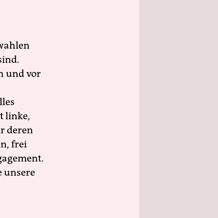
wahlen
sind.
h und vor
lles
 linke,
ür deren
n, frei
ngagement.
e unsere