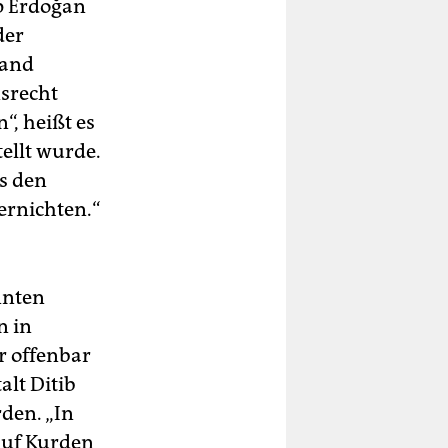
p Erdoğan
der
land
nsrecht
“, heißt es
tellt wurde.
us den
ernichten.“
nten
n in
r offenbar
alt Ditib
den. „In
auf Kurden