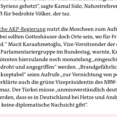
Syriens gehetzt“, sagte Kamal Sido, Nahostrefere
t für bedrohte Völker, der taz.
sche AKP-Regierung
nutzt die Moscheen zum Aufr
bei sollten Gotteshäuser doch Orte sein, wo für F
rd.“ Macit Karaahmetoğlu, Vize-Vorsitzender der
 Parlamentariergruppe im Bundestag, warnte, Kr
önnten hierzulande noch monatelang „eingesch
edroht und angegriffen“ werden. „Brandgefährli
akzeptabel“ seien Aufrufe „zur Vernichtung von p
erklärte auch die grüne Vizepräsidentin des NRW
maz. Der Türkei müsse „unmissverständlich deut
rden, dass es in Deutschland bei Hetze und An
 keine diplomatische Nachsicht gibt“.