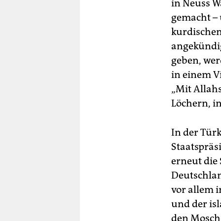
in Neuss W
gemacht – 
kurdische
angekündig
geben, wer
in einem Vi
„Mit Allahs
Löchern, i
In der Tür
Staatspräs
erneut die
Deutschlan
vor allem i
und der is
den Mosche