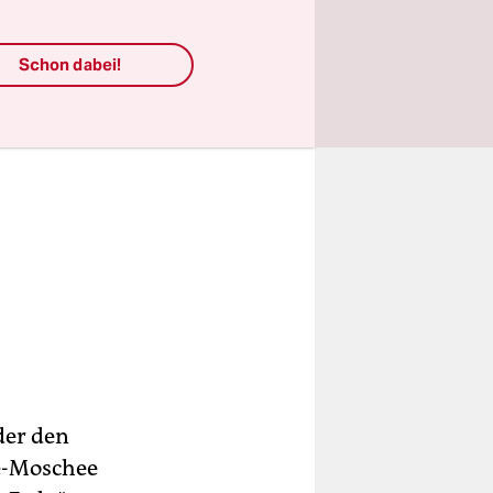
Schon dabei!
der den
e-Moschee