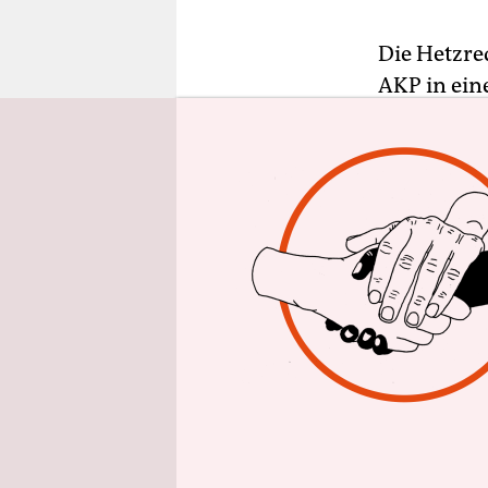
epaper login
Die Hetzre
AKP in ein
die deutsc
türkischen
erklärte d
Außenminis
nichts verl
Die türkis
„Unmissver
Wahlkampf
müssten, so
nen nicht 
prüfen.“