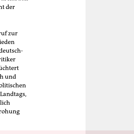
nt der
uf zur
rieden
 deutsch-
itiker
üchtert
ch und
olitischen
-Landtags,
lich
drohung