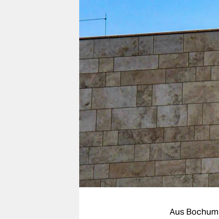
berlin
nord
wahrheit
verlag
verlag
veranstaltungen
shop
fragen & hilfe
unterstützen
abo
genossenschaft
Aus Bochum