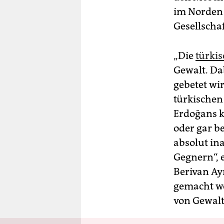
im Norden 
Gesellschaf
„Die
türki
Gewalt. Da
gebetet wi
türkischen
Erdoğans k
oder gar b
absolut in
Gegnern“, 
Berivan Ay
gemacht we
von Gewalt