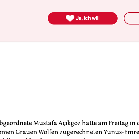

Ja, ich will
geordnete Mustafa Açıkgöz hatte am Freitag in 
remen Grauen Wölfen zugerechneten Yunus-Emr