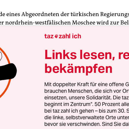
de eines Abgeordneten der türkischen Regierung
er nordrhein-westfälischen Moschee wird zur Bel
h-türkischen Beziehungen. „Auftritte wie der eine
taz
zahl ich

 Abgeordneten in Neuss dürfen sich nicht wieder
as von Annalena Baerbock (Grüne) geführte
Links lesen, r
terium. „Hetze und Hassrede“ hätten „
in Deuts
bekämpfen
oren“.
che Botschaft sei zu einem Gespräch geladen word
Mit doppelter Kraft für eine offene G
ständlich“ sei daran erinnert worden, dass ausl
brauchen Menschen, die sich vor O
einsetzen, unsere Solidarität. Die ta
veranstaltungen in der Bundesrepublik genehm
beginnt im Zentrum“. 50 Prozent a
 das Ministerium. Und: „Wenn sich türkische Ver­tr
bei taz zahl ich gehen – bis zum 30
an die Spielregeln halten, müssen wir Konsequen
die linke, selbstverwaltete Orte unte
bevor sie verschwinden. Sind Sie da