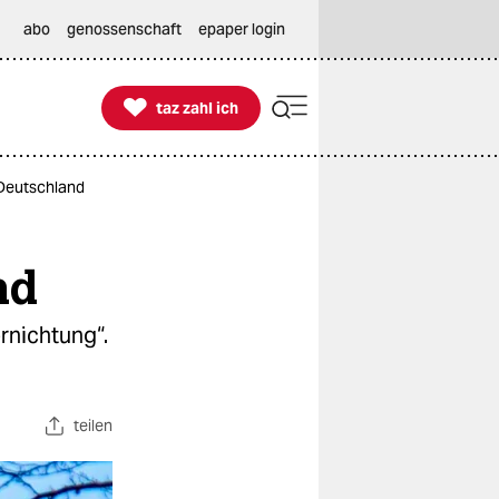
abo
genossenschaft
epaper login

taz zahl ich
taz zahl ich
 Deutschland
nd
rnichtung“.
teilen