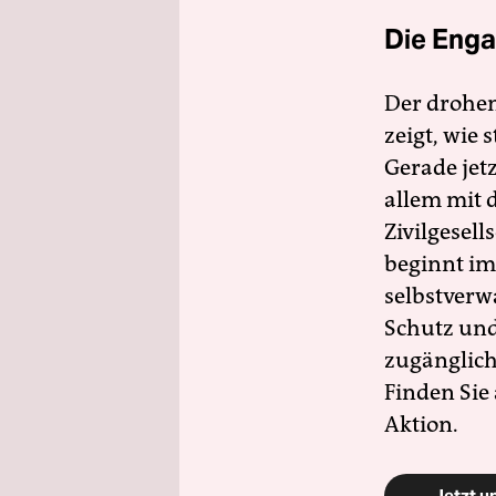
Die Enga
Der drohe
zeigt, wie
Gerade jet
allem mit d
Zivilgesell
beginnt im
selbstverw
Schutz und 
zugänglich
Finden Sie
Aktion.
Jetzt u