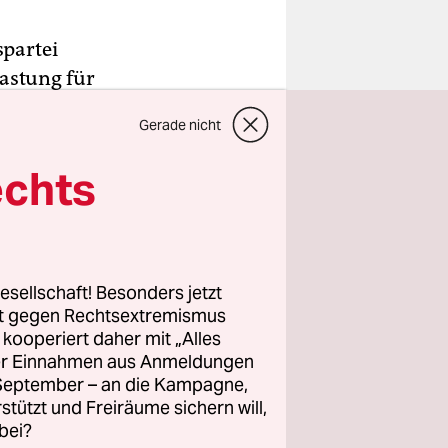
spartei
astung für
s
Gerade nicht
holen“,
echts
chland
en.
esellschaft! Besonders jetzt
ändische
rt gegen Rechtsextremismus
z kooperiert daher mit „Alles
igt werden
ller Einnahmen aus Anmeldungen
e­te­r*in­
. September – an die Kampagne,
zen
rstützt und Freiräume sichern will,
bei?