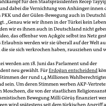
ahlkampf für den Staatspräsidenten Recep Tayyi
und dabei die Vernichtung von An­hän­ge­r:in­nen 
n PKK und der Gülen-Bewegung auch in Deutsch
t. „Genau wie wir ihnen in der Türkei kein Lebe
den wir es ihnen auch in Deutschland nicht geben
deo, das offenbar von Açıkgöz selbst ins Netz ges
 Erlaubnis werden wir sie überall auf der Welt a
n die sie sich verkrochen haben, rausziehen und v
kei werden am 18. Juni das Parlament und der
ident neu gewählt. Für
Erdoğan entscheidend
kön
 Stimmen der rund 1,4 Millionen Wahlberechtigte
d sein. Um deren Stimmen werben AKP-Vertrete
n Moscheen, die von der staatlichen Religionsanst
lamistischen Bewegung Millî Görüş finanziert wer
en wird spätestens seit dem türkischen Angriff 