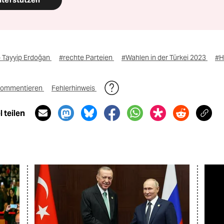
 Tayyip Erdoğan
#rechte Parteien
#Wahlen in der Türkei 2023
#H
ommentieren
Fehlerhinweis
 teilen