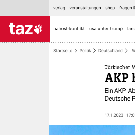
hautnavigation anspringen
hauptinhalt anspringen
footer anspringen
verlag
veranstaltungen
shop
fragen &
nahost-konflikt
usa unter trump
lan

taz zahl ich
taz zahl ich
Startseite
Politik
Deutschland
W
themen
politik
Türkischer 
AKP h
öko
Ein AKP-Ab
gesellschaft
Deutsche Po
kultur
17.1.2023
17:0
sport