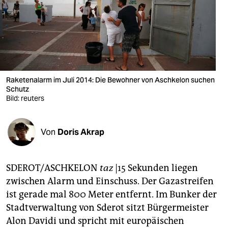
berlin
nord
wahrheit
verlag
Raketenalarm im Juli 2014: Die Bewohner von Aschkelon suchen
verlag
Schutz
Bild: reuters
veranstaltungen
shop
Von
Doris Akrap
fragen & hilfe
SDEROT/ASCHKELON
taz
|15 Sekunden liegen
unterstützen
zwischen Alarm und Einschuss. Der Gazastreifen
abo
ist gerade mal 800 Meter entfernt. Im Bunker der
Stadtverwaltung von Sderot sitzt Bürgermeister
genossenschaft
Alon Davidi und spricht mit europäischen