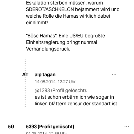
Eskalation sterben müssen, warum
SDEROT/ASCHKELON bejammert wird und
welche Rolle die Hamas wirklich dabei
einnimmt!
"Böse Hamas". Eine US/EU begrüßte
Einheitsregierung bringt nunmal
Verhandlungsdruck.
alp tagan
AT
14.08.2014
,
12:27 Uhr
@1393 (Profil gelöscht):
es ist schon erbärmlich wie sogar in
linken blättern zensur der standart ist
5393 (Profil gelöscht)
5G
01.08.2014
,
12:56 Uhr