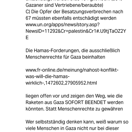
Gazaner sind Vertriebene/beraubte)
C) Die Opfer der Besatzungsverbrechen nach
67 müssten ebenfalls entschädigt werden
www.un.org/apps/news/story.asp?
NewsID=11292&Cr=palestin&Cr1#.U9tjTaOZ2Y
E
Die Hamas-Forderungen, die ausschließlich
Menschenrechte für Gaza beinhalten
www.fr-online.de/meinung/nahost-konflikt-
was-will-die-hamas-
wirklich-,1472602,27905952.html
liegen offen vor und zeigen den Weg, wie die
Raketen aus Gaza SOFORT BEENDET werden
könnten. Statt Menschenrechte zu gewähren
Wer selbstständig denken kann, weiß warum so
viele Menschen in Gaza nicht nur bei dieser