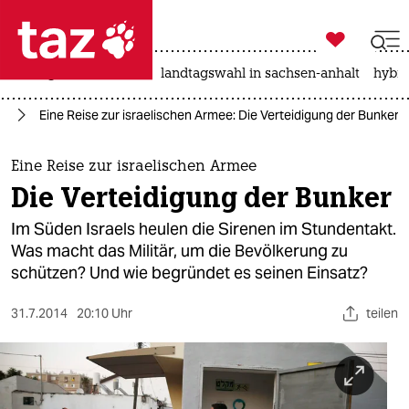

taz zahl ich
niedrigwasser
rente
landtagswahl in sachsen-anhalt
hybri

taz zahl ich
kt
Eine Reise zur israelischen Armee: Die Verteidigung der Bunker
taz zahl ich
themen
Eine Reise zur israelischen Armee
Die Verteidigung der Bunker
politik
Im Süden Israels heulen die Sirenen im Stundentakt.
öko
Was macht das Militär, um die Bevölkerung zu
schützen? Und wie begründet es seinen Einsatz?
gesellschaft
31.7.2014
20:10 Uhr
teilen
kultur
sport