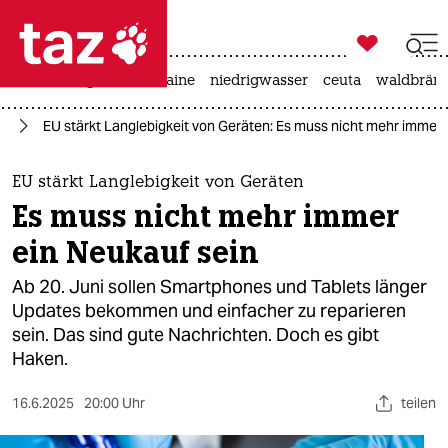

taz zahl ich
hitze
krieg in der ukraine
niedrigwasser
ceuta
waldbrän

taz zahl ich
ag
EU stärkt Langlebigkeit von Geräten: Es muss nicht mehr immer 
taz zahl ich
themen
EU stärkt Langlebigkeit von Geräten
Es muss nicht mehr immer
politik
ein Neukauf sein
öko
Ab 20. Juni sollen Smartphones und Tablets länger
Updates bekommen und einfacher zu reparieren
gesellschaft
sein. Das sind gute Nachrichten. Doch es gibt
Haken.
kultur
sport
16.6.2025
20:00 Uhr
teilen