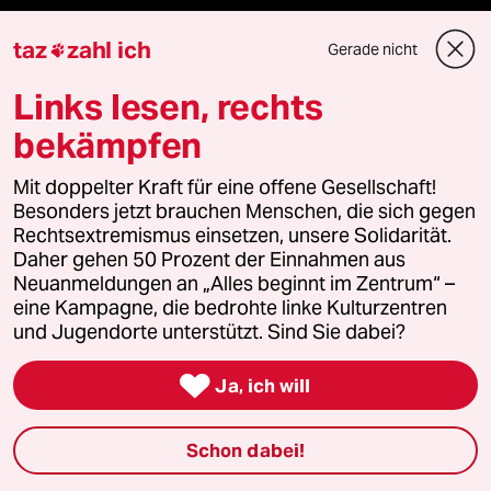
taz
zahl ich
Mehr taz Angebote
Gerade nicht

Links lesen, rechts
Reisen
bekämpfen
Kantine
Mit doppelter Kraft für eine offene Gesellschaft!
Besonders jetzt brauchen Menschen, die sich gegen
Shop
Rechtsextremismus einsetzen, unsere Solidarität.
Daher gehen 50 Prozent der Einnahmen aus
Neuanmeldungen an „Alles beginnt im Zentrum“ –
Anzeigen
eine Kampagne, die bedrohte linke Kulturzentren
und Jugendorte unterstützt. Sind Sie dabei?

Fragen & Hilfe
Ja, ich will
Schon dabei!
Feedback