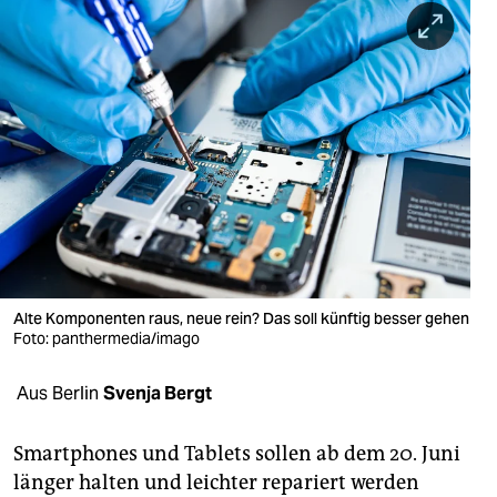
berlin
nord
wahrheit
verlag
verlag
veranstaltungen
shop
Alte Komponenten raus, neue rein? Das soll künftig besser gehen
fragen & hilfe
Foto: panthermedia/imago
unterstützen
Aus Berlin
Svenja Bergt
abo
Smartphones und Tablets sollen ab dem 20. Juni
genossenschaft
länger halten und leichter repariert werden