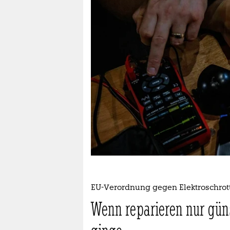
berlin
nord
wahrheit
verlag
verlag
veranstaltungen
shop
fragen & hilfe
unterstützen
EU-Verordnung gegen Elektroschrot
abo
Wenn reparieren nur güns
genossenschaft