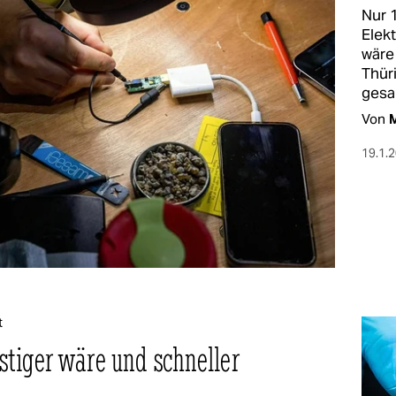
Nur 
Elek
wäre
Thür
gesa
Von
M
19.1.
t
tiger wäre und schneller