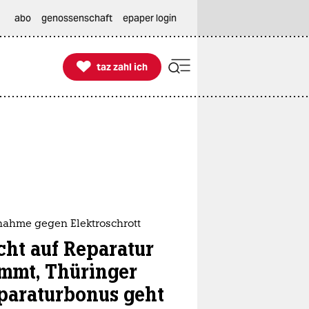
abo
genossenschaft
epaper login

taz zahl ich
taz zahl ich
ahme gegen Elektroschrott
cht auf Reparatur
mmt, Thüringer
paraturbonus geht