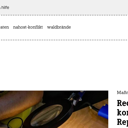
 hilfe
aten
nahost-konflikt
waldbrände
Maßn
Re
ko
Re