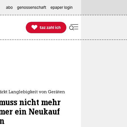
abo
genossenschaft
epaper login

taz zahl ich
taz zahl ich
ärkt Langlebigkeit von Geräten
 muss nicht mehr
mer ein Neukauf
in