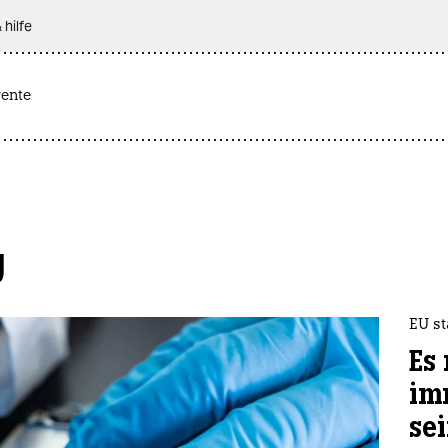
 hilfe
rente
g
EU st
Es
im
se