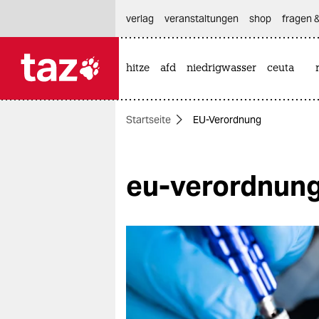
hautnavigation anspringen
hauptinhalt anspringen
footer anspringen
verlag
veranstaltungen
shop
fragen &
hitze
afd
niedrigwasser
ceuta

taz zahl ich
taz zahl ich
Startseite
EU-Verordnung
themen
politik
eu-verordnun
öko
gesellschaft
kultur
sport