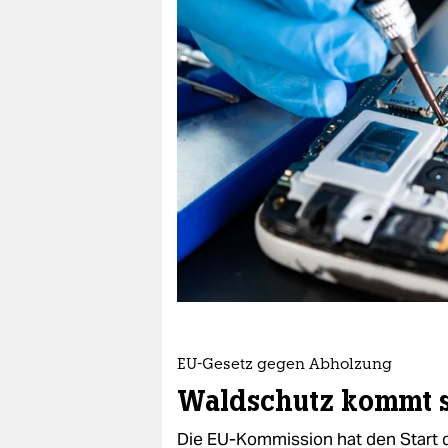
berlin
nord
wahrheit
verlag
verlag
veranstaltungen
shop
fragen & hilfe
unterstützen
EU-Gesetz gegen Abholzung
abo
Waldschutz kommt s
genossenschaft
Die EU-Kommission hat den Start