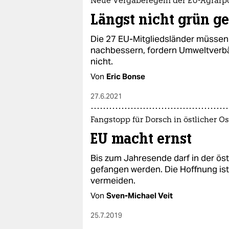
Neue Vergaberegeln der EU-Agrarpo
Längst nicht grün g
Die 27 EU-Mitgliedsländer müssen d
nachbessern, fordern Umweltverbä
nicht.
Von
Eric Bonse
27.6.2021
Fangstopp für Dorsch in östlicher O
EU macht ernst
Bis zum Jahresende darf in der ös
gefangen werden. Die Hoffnung is
vermeiden.
Von
Sven-Michael Veit
25.7.2019