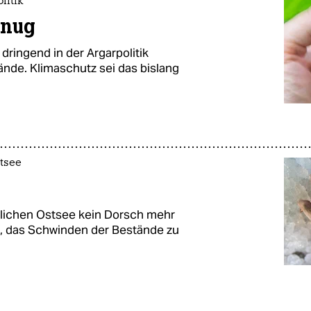
litik
enug
ringend in der Argarpolitik
nde. Klimaschutz sei das bislang
stsee
tlichen Ostsee kein Dorsch mehr
t, das Schwinden der Bestände zu