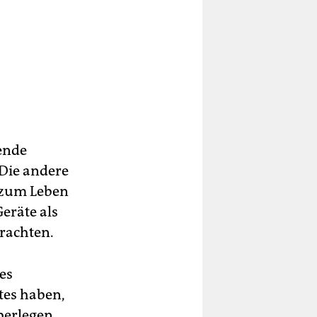
tende
 Die andere
o zum Leben
eräte als
trachten.
es
tes haben,
berlegen,