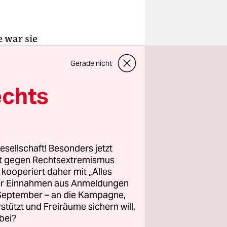
 war sie
r vielleicht
Gerade nicht
enthärter
asser
echts
 schon fürs
für ein
sgekommen:
esellschaft! Besonders jetzt
rt gegen Rechtsextremismus
rgestellte
z kooperiert daher mit „Alles
ller Einnahmen aus Anmeldungen
. September – an die Kampagne,
en
rstützt und Freiräume sichern will,
Notebooks
bei?