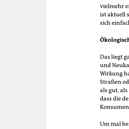
vielmehr e
ist aktuell
sich einfa
Ökologisch
Das liegt g
und Neukau
Wirkung ha
Straßen o
als gut, al
dass die d
Konsum­ent
Um mal bei