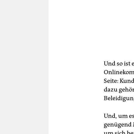
Und so ist
Onlinekomm
Seite: Kun
dazu gehör
Beleidigun
Und, um es
genügend M
um sich be