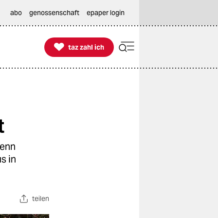
abo
genossenschaft
epaper login

taz zahl ich
taz zahl ich
t
wenn
s in
teilen