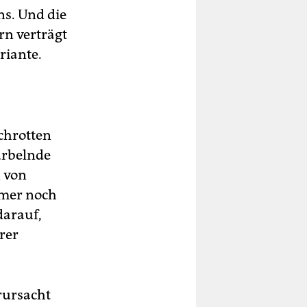
ns. Und die
ern verträgt
riante.
schrotten
urbelnde
 von
mmer noch
 darauf,
rer
rursacht