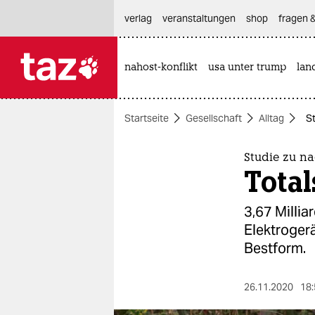
hautnavigation anspringen
hauptinhalt anspringen
footer anspringen
verlag
veranstaltungen
shop
fragen &
nahost-konflikt
usa unter trump
lan

taz zahl ich
taz zahl ich
Startseite
Gesellschaft
Alltag
St
themen
politik
Studie zu na
Total
öko
3,67 Millia
gesellschaft
Elektrogerä
Bestform.
kultur
sport
26.11.2020
18: