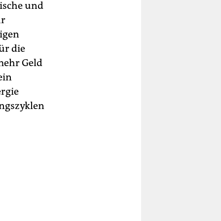
gische und
hr
digen
ür die
mehr Geld
ein
ergie
ungszyklen