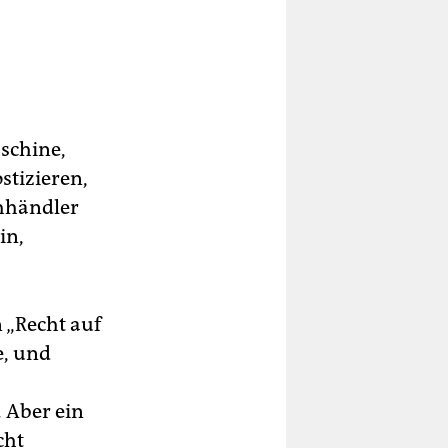
schine,
stizieren,
chhändler
in,
 „Recht auf
e, und
. Aber ein
cht