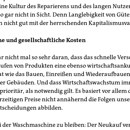
ine Kultur des Reparierens und des langen Nutze
 so gar nicht in Sicht. Denn Langlebigkeit von Güt
ch nicht gut mit der herrschenden Kapitalismusva
e und gesellschaftliche Kosten
ar nicht mal so sehr daran, dass das schnelle Ver
fen von Produkten eine ebenso wirtschaftsank
t wie das Bauen, Einreißen und Wiederaufbauen
der Gebäuden. Und dass Wirtschaftswachstum i
s prioritär, als notwendig gilt. Es basiert vor allem
erzeitigen Preise nicht annähernd die Folgen unse
­schei­dun­gen abbilden.
 der Waschmaschine zu bleiben: Der Neukauf ve