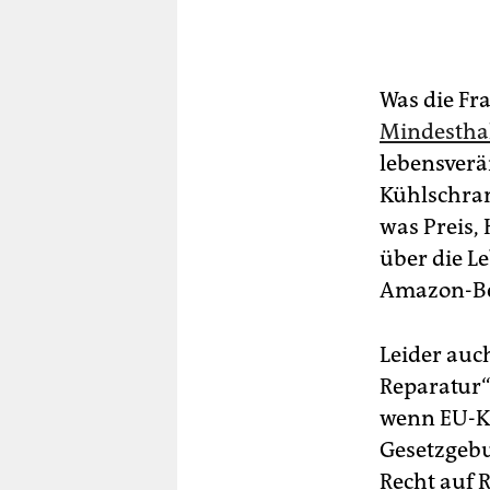
Was die Fr
Mindestha
lebensver
Kühlschran
was Preis,
über die L
Amazon-Bew
Leider auc
Reparatur“ 
wenn EU-K
Gesetzgebun
Recht auf R