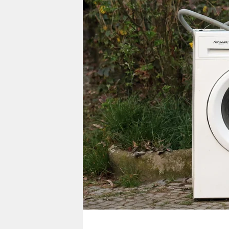
berlin
nord
wahrheit
verlag
verlag
veranstaltungen
shop
fragen & hilfe
unterstützen
abo
genossenschaft