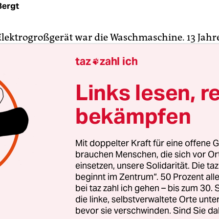
Bergt
 Elektrogroßgerät war die Waschmaschine. 13 Jahre
it gefühlt noch nicht reif fürs
Verschrotten
. Abe
taz
zahl ich

infach keine Lust, weiter mit Waschpulver, Wasser
kordverdächtig kalkhaltigen Berliner Leitungsw
Links lesen, r
zu werden. Ein angefragter Reparaturservice hätte
bekämpfen
eikommen und Gucken fast so viel berechnet wie 
erät, und im schlechtesten Fall wäre dabei rau
tt, Totalschaden, das lohnt nicht.
Mit doppelter Kraft für eine offene G
brauchen Menschen, die sich vor O
t keine Ausnahme zu sein. Eine am Donnerstag vo
einsetzen, unsere Solidarität. Die ta
beginnt im Zentrum“. 50 Prozent a
Ökoinstitut im Auftrag des Verbraucherzentrale
bei taz zahl ich gehen – bis zum 30
ands (vzbv) kommt zu dem Schluss: Allein bei d
die linke, selbstverwaltete Orte unte
 Fernseher, Smartphones, Waschmaschinen und 
bevor sie verschwinden. Sind Sie da