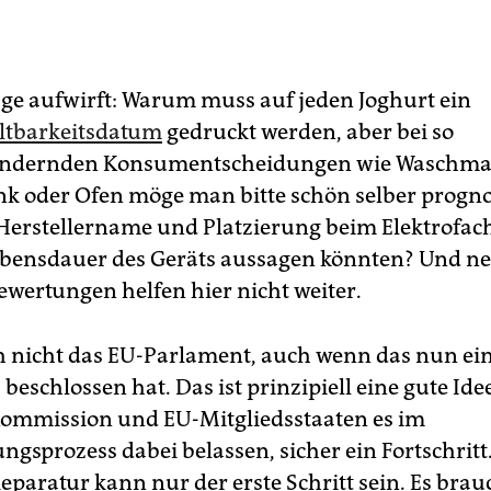
age aufwirft: Warum muss auf jeden Joghurt ein
ltbarkeitsdatum
gedruckt werden, aber bei so
ändernden Konsum­ent­scheidungen wie Waschma
k oder Ofen möge man bitte schön selber progno
 Herstellername und Platzierung beim Elektrofa
ebensdauer des Geräts aussagen könnten? Und ne
ertungen helfen hier nicht weiter.
h nicht das EU-Parlament, auch wenn das nun ein
beschlossen hat. Das ist prinzipiell eine gute Ide
ommission und EU-Mitgliedsstaaten es im
gsprozess dabei belassen, sicher ein Fortschritt
eparatur kann nur der erste Schritt sein. Es brau