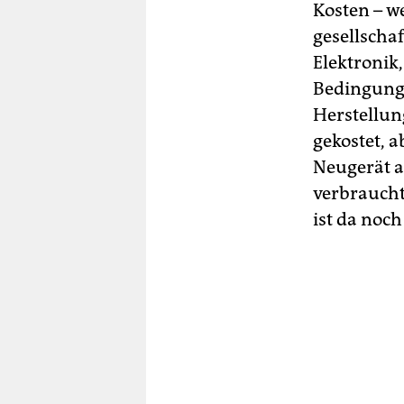
Kosten – we
gesellscha
Elektronik
Bedingunge
Herstellun
gekostet, 
Neugerät a
verbraucht
ist da noch