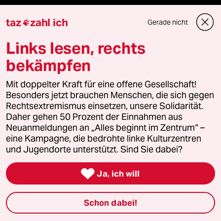
taz Archiv
taz
zahl ich
Gerade nicht

Links lesen, rechts
Mehr taz Angebote
bekämpfen
Mit doppelter Kraft für eine offene Gesellschaft!
Reisen
Besonders jetzt brauchen Menschen, die sich gegen
Rechtsextremismus einsetzen, unsere Solidarität.
Kantine
Daher gehen 50 Prozent der Einnahmen aus
Neuanmeldungen an „Alles beginnt im Zentrum“ –
eine Kampagne, die bedrohte linke Kulturzentren
Shop
und Jugendorte unterstützt. Sind Sie dabei?
Anzeigen

Ja, ich will
Schon dabei!
Fragen & Hilfe