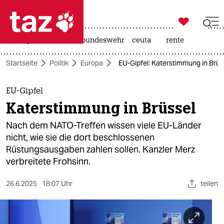

taz zahl ich
niedrigwasser
afd
bundeswehr
ceuta
rente

taz zahl ich
Startseite
Politik
Europa
EU-Gipfel: Katerstimmung in Brüs
taz zahl ich
themen
EU-Gipfel
Katerstimmung in Brüssel
politik
Nach dem NATO-Treffen wissen viele EU-Länder
öko
nicht, wie sie die dort beschlossenen
Rüstungsausgaben zahlen sollen. Kanzler Merz
gesellschaft
verbreitete Frohsinn.
kultur
26.6.2025
18:07 Uhr
teilen
sport