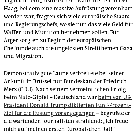
Tag nach dem „historischen“ Nato-Treffen in Den
epaper login
Haag, bei dem eine massive Aufrüstung vereinbart
worden war, fragten sich viele europäische Staats-
und Regierungschefs, wo sie nun das viele Geld für
Waffen und Munition hernehmen sollen. Für
Ärger sorgten zu Beginn der europäischen
Chefrunde auch die ungelösten Streitthemen Gaza
und Migration.
Demonstrativ gute Laune verbreitete bei seiner
Ankunft in Brüssel nur Bundeskanzler Friedrich
Merz (CDU). Nach seinem vermeintlichen Erfolg
beim Nato-Gipfel – Deutschland war
beim von US-
Präsident Donald Trump diktierten Fünf-Prozent-
Ziel für die Rüstung vorangegangen
– begrüßte er
die wartenden Journalisten strahlend: „Ich freue
mich auf meinen ersten Europäischen Rat!“