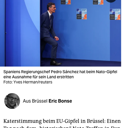
berlin
nord
wahrheit
verlag
verlag
veranstaltungen
Spaniens Regierungschef Pedro Sánchez hat beim Nato-Gipfel
shop
eine Ausnahme für sein Land erstritten
Foto: Yves Herman/reuters
fragen & hilfe
unterstützen
Aus Brüssel
Eric Bonse
abo
genossenschaft
Katerstimmung beim EU-Gipfel in Brüssel: Einen