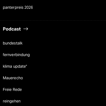
panterpreis 2026
Podcast
bundestalk
fernverbindung
klima update°
Mauerecho
Freie Rede
reingehen