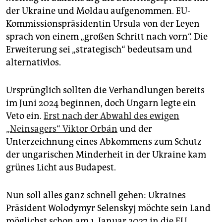
epaper login
der Ukraine und Moldau aufgenommen. EU-
Kommissionspräsidentin Ursula von der Leyen
sprach von einem „großen Schritt nach vorn“. Die
Erweiterung sei „strategisch“ bedeutsam und
alternativlos.
Ursprünglich sollten die Verhandlungen bereits
im Juni 2024 beginnen, doch Ungarn legte ein
Veto ein.
Erst nach der Abwahl des ewigen
„Neinsagers“ Viktor Orbán
und der
Unterzeichnung eines Abkommens zum Schutz
der ungarischen Minderheit in der Ukraine kam
grünes Licht aus Budapest.
Nun soll alles ganz schnell gehen: Ukraines
Präsident Wolodymyr Selenskyj möchte sein Land
möglichst schon am 1. Januar 2027 in die EU