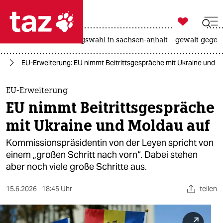

taz zahl ich
hitze
surfen
landtagswahl in sachsen-anhalt
gewalt gegen

taz zahl ich
ne
EU-Erweiterung: EU nimmt Beitrittsgespräche mit Ukraine und M
taz zahl ich
themen
EU-Erweiterung
EU nimmt Beitrittsgespräche
politik
mit Ukraine und Moldau auf
öko
Kommissionspräsidentin von der Leyen spricht von
einem „großen Schritt nach vorn“. Dabei stehen
gesellschaft
aber noch viele große Schritte aus.
kultur
15.6.2026
18:45 Uhr
teilen
sport