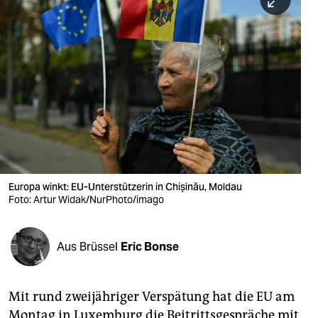
berlin
nord
wahrheit
verlag
verlag
veranstaltungen
shop
Europa winkt: EU-Unterstützerin in Chișinău, Moldau
Foto: Artur Widak/NurPhoto/imago
fragen & hilfe
unterstützen
Aus Brüssel
Eric Bonse
abo
genossenschaft
Mit rund zweijähriger Verspätung hat die EU am
Montag in Luxemburg die Beitrittsgespräche mit