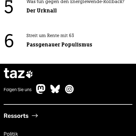
5
Was tun gegen den Energiewende-Rollback?
Der Urknall
6
Streit um Rente mit 63
Passgenauer Populismus
taz

Folgen Sie uns
Ressorts
Politik