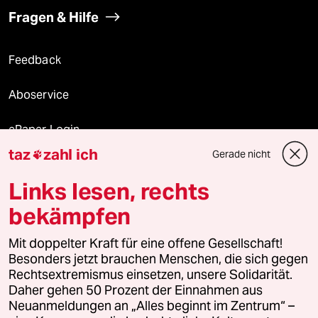
Fragen & Hilfe
Feedback
Aboservice
ePaper Login
taz
zahl ich
Gerade nicht

Downloads für Abonnierende
Links lesen, rechts
bekämpfen
© 2026 taz Verlags und Vertriebs GmbH
Alle Rechte vorbehalten. Bei rechtlichen Fragen oder für Genehmigungen
Mit doppelter Kraft für eine offene Gesellschaft!
wenden Sie sich bitte an
lizenzen@taz.de
Besonders jetzt brauchen Menschen, die sich gegen
Rechtsextremismus einsetzen, unsere Solidarität.
Daher gehen 50 Prozent der Einnahmen aus
Feedback
Redaktionsstatut
Kommune-Richtlinien
KI-
Neuanmeldungen an „Alles beginnt im Zentrum“ –