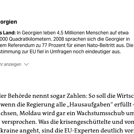
orgien
s Land:
In Georgien leben 4,5 Millionen Menschen auf etwa
000 Quadratkilometern. 2008 sprachen sich die Georgier in
em Referendum zu 77 Prozent für einen Nato-Beitritt aus. Die
timmung zur EU fiel in Umfragen noch eindeutiger aus.
r anzeigen
 Konflikte:
Der Streit zwischen Georgien und Russland schwe
t 1991. Durch die Rosenrevolution 2003 und die
ormbestrebungen des westlich orientierten Präsidenten Mic
akaschwili kam zu den Ressentiments der ehemaligen
er Behörde nennt sogar Zahlen: So soll die Wirtsc
lonialmacht noch die persönlichen Abneigung Wladimir Puti
 wenn die Regierung alle „Hausaufgaben“ erfüllt 
gen Saakaschwili.
chsen, Moldau wird gar ein Wachstumsschub um
strittene Gebiete:
Nach dem russisch-georgischen Krieg 20
 versprochen. Was die krisengeschüttelte und von
kannte Moskau die abtrünnigen georgischen Gebiete
kraine angeht, sind die EU-Experten deutlich vors
ossetien und Abchasien als unabhängige Staaten an. Seithe