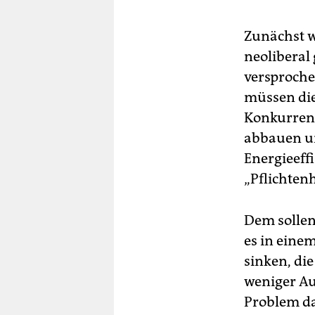
Zunächst w
neolibera
versproche
müssen die
Konkurrenz
abbauen un
Energieeff
„Pflichten
Dem sollen
es in eine
sinken, di
weniger Au
Problem dar