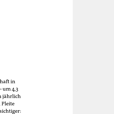
lt
hail
haft in
ns
– um 4,3
 jährlich
08
 Pleite
ichtiger:
r