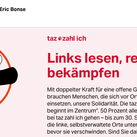
Eric Bonse
az
| Beim EU-Gipfel in Brüssel werden am Freitag 
taz
zahl ich

ungsabkommen mit der Ukraine, Moldau und Geo
net. Dabei geht es im Fall der Ukraine nur noch 
Links lesen, r
ichen Teil, da der politische bereits im März diese
bekämpfen
eben wurde.
 sich der Kreis, der mit dem EU-Gipfel zur Östlic
Mit doppelter Kraft für eine offene G
aft im November in Vilnius begann – und Europa
brauchen Menschen, die sich vor O
einsetzen, unsere Solidarität. Die ta
 neuen Kalten Krieges führte: Als der frühere uk
beginnt im Zentrum“. 50 Prozent a
Wiktor Janukowitsch damals in Vilnius seine Unte
bei taz zahl ich gehen – bis zum 30
U-Paket verweigerte, löste er ungewollt nicht nu
die linke, selbstverwaltete Orte unte
bevor sie verschwinden. Sind Sie da
urz durch die Proteste auf dem Maidan-Platz von