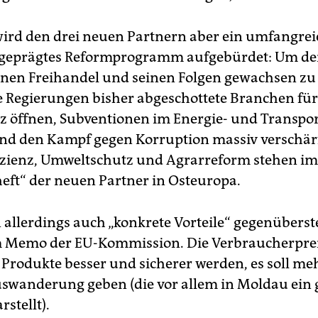
ird den drei neuen Partnern aber ein umfangrei
l geprägtes Reformprogramm aufgebürdet: Um d
nen Freihandel und seinen Folgen gewachsen zu 
 Regierungen bisher abgeschottete Branchen für
 öffnen, Subventionen im Energie- und Transpor
d den Kampf gegen Korruption massiv verschär
izienz, Umweltschutz und Agrarreform stehen im
heft“ der neuen Partner in Osteuropa.
 allerdings auch „konkrete Vorteile“ gegenüberst
m Memo der EU-Kommission. Die Verbraucherprei
e Produkte besser und sicherer werden, es soll me
swanderung geben (die vor allem in Moldau ein 
stellt).