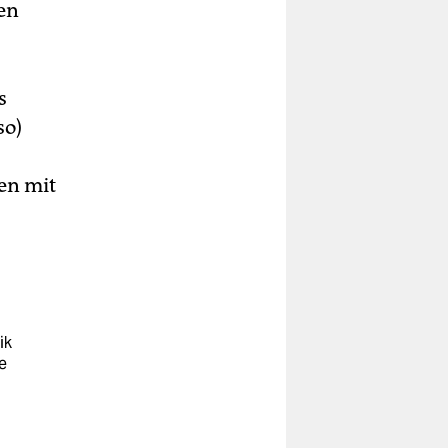
en
s
so)
en mit
ik
e