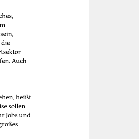
ches,
em
sein,
 die
tsektor
fen. Auch
ehen, heißt
se sollen
hr Jobs und
großes