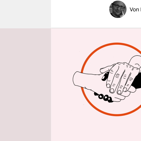
epaper login
Von
BRÜSSEL
t
Assoziier
unterzeich
wirtschaftl
unterschri
So schließt
Partnersch
Rand eines
Präsident 
unter das E
eigenen St