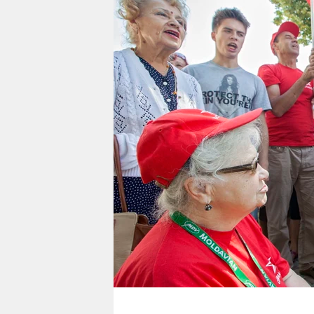
berlin
nord
wahrheit
verlag
verlag
veranstaltungen
shop
fragen & hilfe
unterstützen
abo
genossenschaft