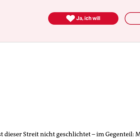
ch den darauf folgenden Konflikt mit Russland.

Ja, ich will
st dieser Streit nicht geschlichtet – im Gegenteil: 