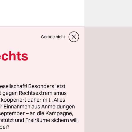
die
Gerade nicht
rgien
um den
echts
s Jahres
hen
esellschaft! Besonders jetzt
 an den
rt gegen Rechtsextremismus
z kooperiert daher mit „Alles
rainische
ller Einnahmen aus Anmeldungen
rschrift
. September – an die Kampagne,
r seinen
rstützt und Freiräume sichern will,
bei?
 Kiew aus,