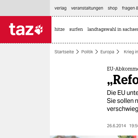
hautnavigation anspringen
hauptinhalt anspringen
footer anspringen
verlag
veranstaltungen
shop
fragen &
hitze
surfen
landtagswahl in sachse

taz zahl ich
taz zahl ich
Startseite
Politik
Europa
Krieg i
themen
politik
EU-Abkomme
„Ref
öko
Die EU unt
gesellschaft
Sie sollen 
verschwieg
kultur
sport
26.6.2014
19:5