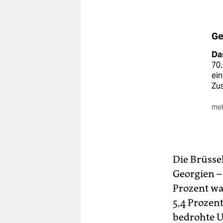
Ge
Da
70.
ein
Zus
meh
Die
sei
Ref
Sa
Die Brüssel
Ko
Georgien –
ge
Prozent wa
Um
5,4 Prozent
er
bedrohte U
Süd