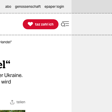
abo
genossenschaft
epaper login

taz zahl ich
taz zahl ich
Handel“
l“
r Ukraine.
l wird
teilen