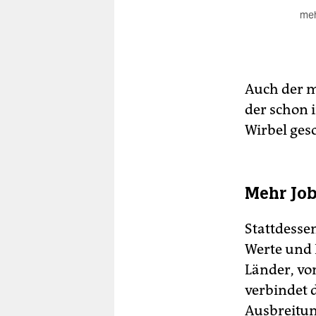
meh
Um
zäh
Da
wir
Auch der mi
der schon
Kon
Tu
Wirbel ges
Sep
Ve
Ver
Mehr Jo
Rep
au
de
Stattdesse
Werte und 
Länder, vo
verbindet d
Ausbreitun