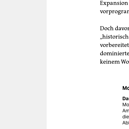
Expansion 
vorprogra
Doch davon
„historisc
vorbereite
dominierte
keinem Wo
Mo
Da
Mol
Amt
die
Abh