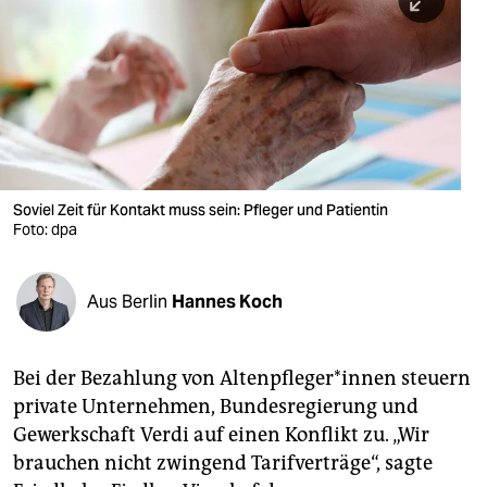
berlin
nord
wahrheit
verlag
verlag
Soviel Zeit für Kontakt muss sein: Pfleger und Patientin
Foto: dpa
veranstaltungen
shop
Aus Berlin
Hannes Koch
fragen & hilfe
unterstützen
Bei der Bezahlung von Alten­pfleger*innen steuern
private Unternehmen, Bundesregierung und
abo
Gewerkschaft Verdi auf einen Konflikt zu. „Wir
genossenschaft
brauchen nicht zwingend Tarifverträge“, sagte