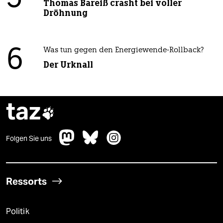
Thomas Bareiß crasht bei voller
Dröhnung
6
Was tun gegen den Energiewende-Rollback?
Der Urknall
taz

Folgen Sie uns
Ressorts
Politik