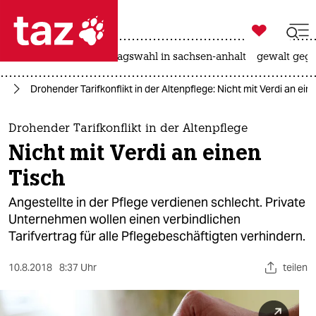

taz zahl ich
nahost-konflikt
landtagswahl in sachsen-anhalt
gewalt gege

taz zahl ich
it
Drohender Tarifkonflikt in der Altenpflege: Nicht mit Verdi an ein
taz zahl ich
themen
Drohender Tarifkonflikt in der Altenpflege
Nicht mit Verdi an einen
politik
Tisch
öko
Angestellte in der Pflege verdienen schlecht. Private
Unternehmen wollen einen verbindlichen
gesellschaft
Tarifvertrag für alle Pflegebeschäftigten verhindern.
kultur
10.8.2018
8:37 Uhr
teilen
sport