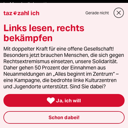
Le Monde diplomatique
taz
zahl ich
Gerade nicht

taz Archiv
Links lesen, rechts
bekämpfen
Mehr taz Angebote
Mit doppelter Kraft für eine offene Gesellschaft!
Besonders jetzt brauchen Menschen, die sich gegen
Rechtsextremismus einsetzen, unsere Solidarität.
Reisen
Daher gehen 50 Prozent der Einnahmen aus
Neuanmeldungen an „Alles beginnt im Zentrum“ –
Kantine
eine Kampagne, die bedrohte linke Kulturzentren
und Jugendorte unterstützt. Sind Sie dabei?
Shop

Ja, ich will
Anzeigen
Schon dabei!