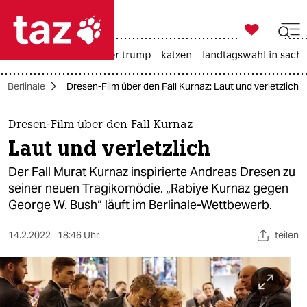

taz zahl ich
bergsteigen
usa unter trump
katzen
landtagswahl in sachs

taz zahl ich
Berlinale
Dresen-Film über den Fall Kurnaz: Laut und verletzlich
taz zahl ich
themen
Dresen-Film über den Fall Kurnaz
Laut und verletzlich
politik
Der Fall Murat Kurnaz inspirierte Andreas Dresen zu
öko
seiner neuen Tragikomödie. „Rabiye Kurnaz gegen
George W. Bush“ läuft im Berlinale-Wettbewerb.
gesellschaft
14.2.2022
18:46 Uhr
teilen
kultur
sport