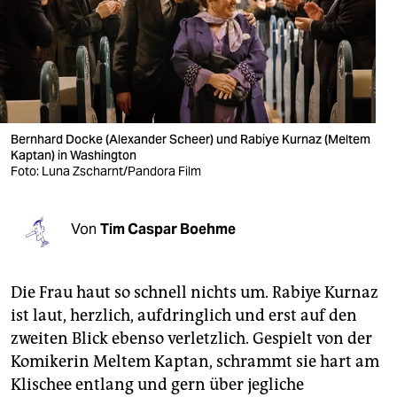
berlin
nord
wahrheit
verlag
Bernhard Docke (Alexander Scheer) und Rabiye Kurnaz (Meltem
Kaptan) in Washington
verlag
Foto: Luna Zscharnt/Pandora Film
veranstaltungen
shop
Von
Tim Caspar Boehme
fragen & hilfe
Die Frau haut so schnell nichts um. Rabiye Kurnaz
unterstützen
ist laut, herzlich, aufdringlich und erst auf den
abo
zweiten Blick ebenso verletzlich. Gespielt von der
Komikerin Meltem Kaptan, schrammt sie hart am
genossenschaft
Klischee entlang und gern über jegliche