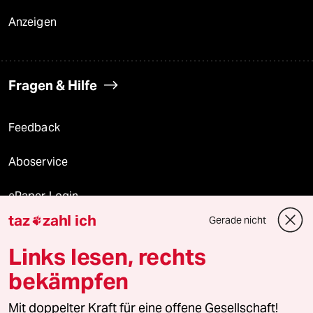
Anzeigen
Fragen & Hilfe
Feedback
Aboservice
ePaper Login
taz
zahl ich
Gerade nicht

Downloads für Abonnierende
Links lesen, rechts
bekämpfen
© 2026 taz Verlags und Vertriebs GmbH
Mit doppelter Kraft für eine offene Gesellschaft!
Alle Rechte vorbehalten. Bei rechtlichen Fragen oder für Genehmigungen