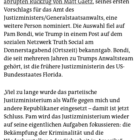
epaper login
abrupten Rückzug von Matt Gaetz
, seines ersten
Vorschlags für das Amt des
Justizministers/Generalstaatsanwalts, eine
weitere Person nominiert. Die Auswahl fiel auf
Pam Bondi, wie Trump in einem Post auf dem
sozialen Netzwerk Truth Social am
Donnerstagabend (Ortszeit) bekanntgab. Bondi,
die seit mehreren Jahren zu Trumps Anwaltsteam
gehört, ist die frühere Justizministerin des US-
Bundesstaates Florida.
„Viel zu lange wurde das parteiische
Justizministerium als Waffe gegen mich und
andere Republikaner eingesetzt – damit ist jetzt
Schluss. Pam wird das Justizministerium wieder
auf seine eigentlichen Aufgaben fokussieren: die
Bekämpfung der Kriminalität und die