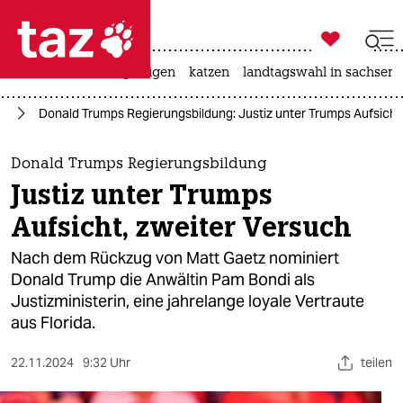

taz zahl ich
ceuta
hitze
bergsteigen
katzen
landtagswahl in sachsen-

taz zahl ich
24
Donald Trumps Regierungsbildung: Justiz unter Trumps Aufsicht
taz zahl ich
themen
Donald Trumps Regierungsbildung
Justiz unter Trumps
politik
Aufsicht, zweiter Versuch
öko
Nach dem Rückzug von Matt Gaetz nominiert
Donald Trump die Anwältin Pam Bondi als
gesellschaft
Justizministerin, eine jahrelange loyale Vertraute
aus Florida.
kultur
sport
22.11.2024
9:32 Uhr
teilen