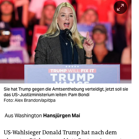
berlin
nord
wahrheit
verlag
verlag
veranstaltungen
shop
Sie hat Trump gegen die Amtsenthebung verteidigt, jetzt soll sie
fragen & hilfe
das US-Justizministerium leiten: Pam Bondi
Foto: Alex Brandon/ap/dpa
unterstützen
Aus Washington
Hansjürgen Mai
abo
genossenschaft
US-Wahlsieger Donald Trump hat nach dem