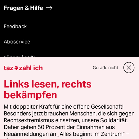
Fragen & Hilfe
Feedback
Aboservice
ePaper Login
taz
zahl ich
Gerade nicht

Downloads für Abonnierende
Links lesen, rechts
bekämpfen
© 2026 taz Verlags und Vertriebs GmbH
Mit doppelter Kraft für eine offene Gesellschaft!
Alle Rechte vorbehalten. Bei rechtlichen Fragen oder für Genehmigungen
wenden Sie sich bitte an
lizenzen@taz.de
Besonders jetzt brauchen Menschen, die sich gegen
Rechtsextremismus einsetzen, unsere Solidarität.
Daher gehen 50 Prozent der Einnahmen aus
Feedback
Redaktionsstatut
Kommune-Richtlinien
KI-
Neuanmeldungen an „Alles beginnt im Zentrum“ –