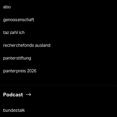
abo
genossenschaft
taz zahl ich
recherchefonds ausland
panterstiftung
panterpreis 2026
Podcast
bundestalk