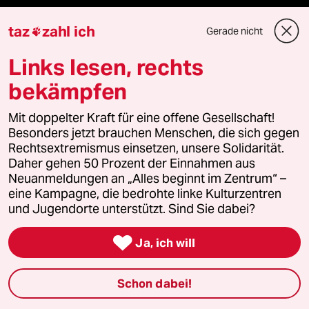
fernverbindung
taz
zahl ich
Gerade nicht

klima update°
Links lesen, rechts
bekämpfen
Mauerecho
Mit doppelter Kraft für eine offene Gesellschaft!
Freie Rede
Besonders jetzt brauchen Menschen, die sich gegen
Rechtsextremismus einsetzen, unsere Solidarität.
reingehen
Daher gehen 50 Prozent der Einnahmen aus
Neuanmeldungen an „Alles beginnt im Zentrum“ –
eine Kampagne, die bedrohte linke Kulturzentren
und Jugendorte unterstützt. Sind Sie dabei?
Newsletter

Ja, ich will
team zukunft
Schon dabei!
taz frisch