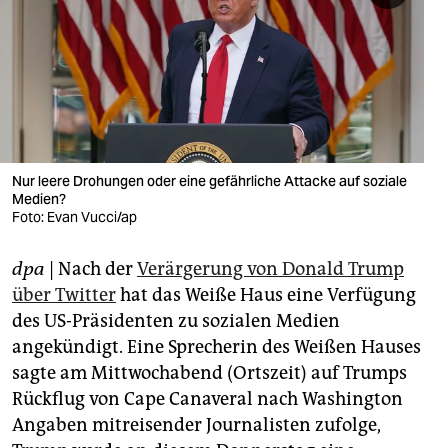
berlin
nord
wahrheit
verlag
verlag
Nur leere Drohungen oder eine gefährliche Attacke auf soziale
Medien?
veranstaltungen
Foto: Evan Vucci/ap
shop
dpa
| Nach der
Verärgerung von Donald Trump
fragen & hilfe
über Twitter
hat das Weiße Haus eine Verfügung
des US-Präsidenten zu sozialen Medien
unterstützen
angekündigt. Eine Sprecherin des Weißen Hauses
sagte am Mittwochabend (Ortszeit) auf Trumps
abo
Rückflug von Cape Canaveral nach Washington
genossenschaft
Angaben mitreisender Journalisten zufolge,