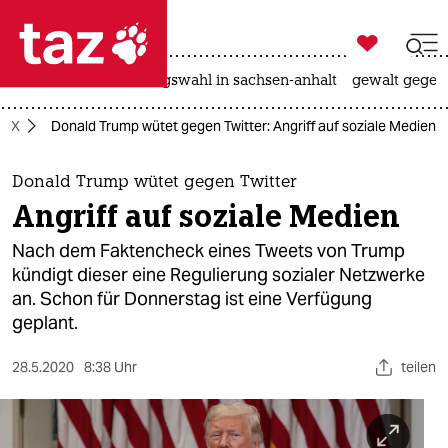

taz zahl ich
hitze
surfen
landtagswahl in sachsen-anhalt
gewalt gegen

taz zahl ich
 / X
Donald Trump wütet gegen Twitter: Angriff auf soziale Medien
taz zahl ich
themen
Donald Trump wütet gegen Twitter
Angriff auf soziale Medien
politik
Nach dem Faktencheck eines Tweets von Trump
öko
kündigt dieser eine Regulierung sozialer Netzwerke
an. Schon für Donnerstag ist eine Verfügung
gesellschaft
geplant.
kultur
28.5.2020
8:38 Uhr
teilen
sport