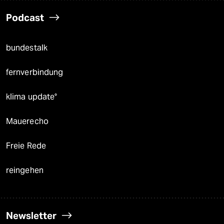
Podcast
bundestalk
fernverbindung
klima update°
Mauerecho
Freie Rede
reingehen
Newsletter