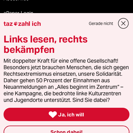
ePaper Login
taz
zahl ich
Gerade nicht

Downloads für Abonnierende
Links lesen, rechts
bekämpfen
© 2026 taz Verlags und Vertriebs GmbH
Mit doppelter Kraft für eine offene Gesellschaft!
Alle Rechte vorbehalten. Bei rechtlichen Fragen oder für Genehmigungen
wenden Sie sich bitte an
lizenzen@taz.de
Besonders jetzt brauchen Menschen, die sich gegen
Rechtsextremismus einsetzen, unsere Solidarität.
Daher gehen 50 Prozent der Einnahmen aus
Feedback
Redaktionsstatut
Kommune-Richtlinien
KI-
Neuanmeldungen an „Alles beginnt im Zentrum“ –
eine Kampagne, die bedrohte linke Kulturzentren
Leitlinie
Informant
Datenschutz
Impressum
AGB
und Jugendorte unterstützt. Sind Sie dabei?
Seitenwende
Einwilligungen widerrufen (Ads)

Ja, ich will
Schon dabei!