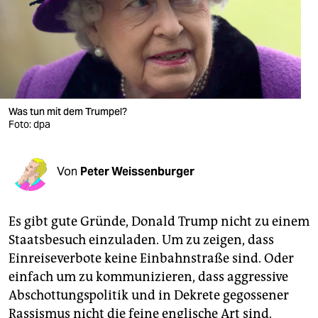
berlin
nord
wahrheit
verlag
Was tun mit dem Trumpel?
verlag
Foto: dpa
veranstaltungen
Von
Peter Weissenburger
shop
fragen & hilfe
Es gibt gute Gründe, Donald Trump nicht zu einem
unterstützen
Staatsbesuch einzuladen. Um zu zeigen, dass
Einreiseverbote keine Einbahnstraße sind. Oder
abo
einfach um zu kommunizieren, dass aggressive
genossenschaft
Abschottungspolitik und in Dekrete gegossener
Rassismus nicht die feine englische Art sind.