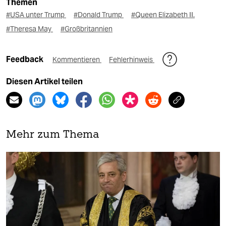
Themen
#USA unter Trump
#Donald Trump
#Queen Elizabeth II.
#Theresa May
#Großbritannien
Feedback
Kommentieren
Fehlerhinweis
Diesen Artikel teilen
Mehr zum Thema