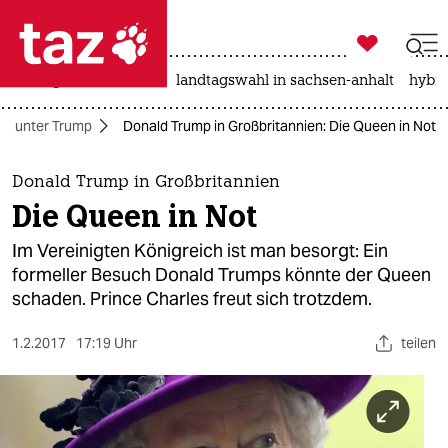

taz zahl ich
niedrigwasser
rente
landtagswahl in sachsen-anhalt
hybri

taz zahl ich
A unter Trump
Donald Trump in Großbritannien: Die Queen in Not
taz zahl ich
themen
Donald Trump in Großbritannien
Die Queen in Not
politik
Im Vereinigten Königreich ist man besorgt: Ein
öko
formeller Besuch Donald Trumps könnte der Queen
schaden. Prince Charles freut sich trotzdem.
gesellschaft
1.2.2017
17:19 Uhr
teilen
kultur
sport