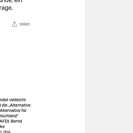
nde, ein
rage.
teilen
ndet vielleicht
d die „Alternative
Alternative für
tschland“
AFD): Bernd
ke
o: dpa