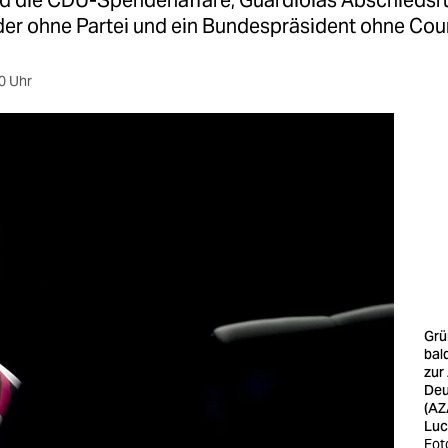
d die CDU-Spendenaffäre, Guardiolas Abschiedsru
der ohne Partei und ein Bundespräsident ohne Cou
0 Uhr
Grü
bal
zur 
Deu
(AZ
Luc
Fot