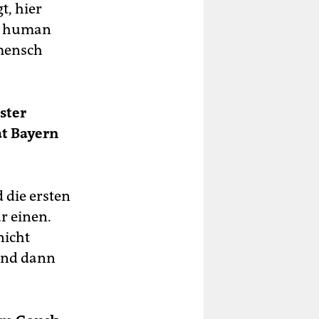
t, hier
en human
tmensch
ster
at Bayern
 die ersten
r einen.
nicht
 und dann