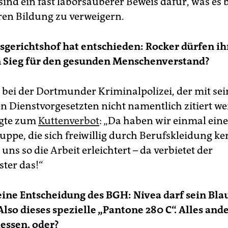
ind ein fast laborsauberer Beweis dafür, was es 
ren Bildung zu verweigern.
gerichtshof hat entschieden: Rocker dürfen ih
n Sieg für den gesunden Menschenverstand?
 bei der Dortmunder Kriminalpolizei, der mit sei
n Dienstvorgesetzten nicht namentlich zitiert w
agte zum
Kuttenverbot
: „Da haben wir einmal eine
uppe, die sich freiwillig durch Berufskleidung ke
ns so die Arbeit erleichtert – da verbietet der
ter das!“
ine Entscheidung des BGH: Nivea darf sein Bla
Also dieses spezielle „Pantone 280 C“. Alles and
essen, oder?