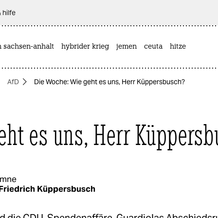
 hilfe
n sachsen-anhalt
hybrider krieg
jemen
ceuta
hitze
AfD
Die Woche: Wie geht es uns, Herr Küppersbusch?
eht es uns, Herr Küppersb
umne
Friedrich Küppersbusch