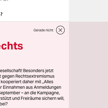
e?
Gerade nicht
t
, müssen
echts
ng machen.
esellschaft! Besonders jetzt
rt gegen Rechtsextremismus
z kooperiert daher mit „Alles
ller Einnahmen aus Anmeldungen
. September – an die Kampagne,
rstützt und Freiräume sichern will,
bei?