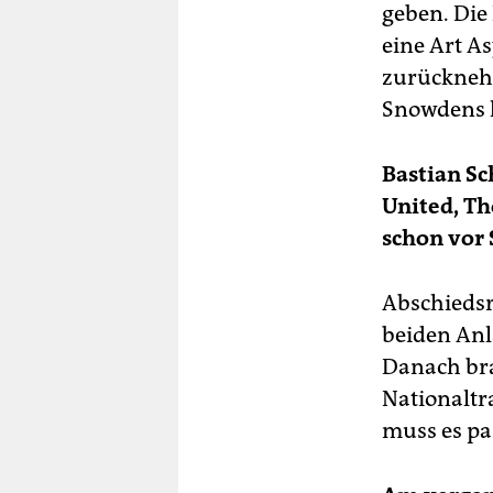
geben. Die 
eine Art A
zurückne
Snowdens k
Bastian S
United, Th
schon vor 
Abschiedsr
beiden Anl
Danach bra
Nationaltr
muss es pa