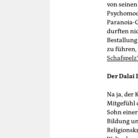
von seinen 
Psychomodu
Paranoia-G
durften ni
Bestallung 
zu führen,
Schafspelz
Der Dalai 
Na ja, der 
Mitgefühl 
Sohn eine
Bildung und
Religionsk