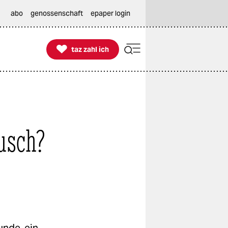
abo
genossenschaft
epaper login

taz zahl ich
taz zahl ich
usch?