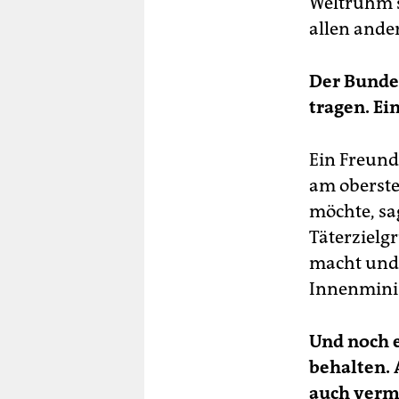
Weltruhm s
allen ande
Der Bundes
tragen. Ei
Ein Freund
am oberste
möchte, s
Täterzielgr
macht und u
Innenminis
Und noch e
behalten. 
auch verm