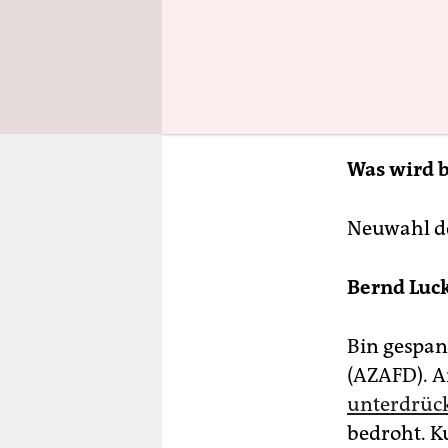
Was wird b
Neuwahl der
Bernd Luck
Bin gespan
(AZAFD). A
unterdrüc
bedroht. Ku