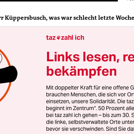
rr Küppersbusch, was war schlecht letzte Woch
taz
zahl ich

 Küppersbusch:
Wenn der
Grieche schon einknick
Links lesen, r
hst selber Opposition gegen die Bundesregieru
bekämpfen
Mit doppelter Kraft für eine offene G
brauchen Menschen, die sich vor O
einsetzen, unsere Solidarität. Die ta
beginnt im Zentrum“. 50 Prozent a
bei taz zahl ich gehen – bis zum 30
die linke, selbstverwaltete Orte unte
bevor sie verschwinden. Sind Sie da