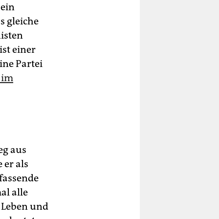
sein
s gleiche
isten
st einer
ine Partei
 im
eg aus
 er als
fassende
al alle
n Leben und