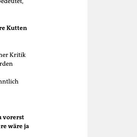
bedeutet,
re Kutten
ner Kritik
erden
nntlich
u vorerst
ere wäre ja