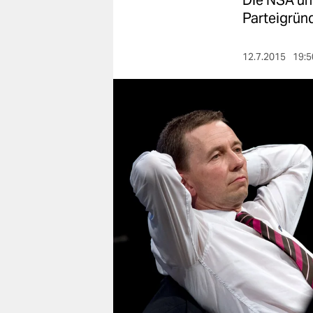
Die NSA un
berlin
Parteigrün
nord
12.7.2015
19:5
wahrheit
verlag
verlag
veranstaltungen
shop
fragen & hilfe
unterstützen
abo
genossenschaft