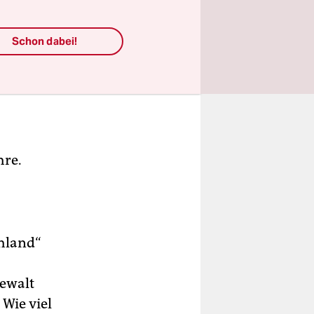
Schon dabei!
hre.
chland“
Gewalt
 Wie viel