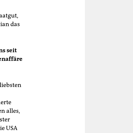
aatgut,
ian das
s seit
enaffäre
liebsten
erte
n alles,
ster
die USA