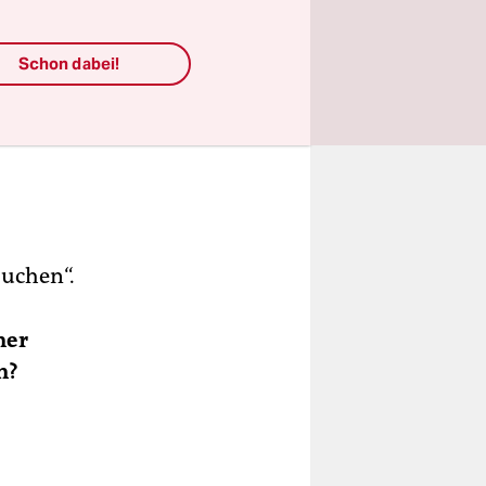
Schon dabei!
auchen“.
ner
n?