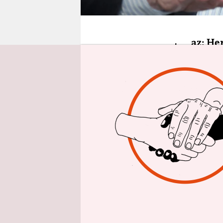
epaper login
t
az: He
Friedrich
um die ält