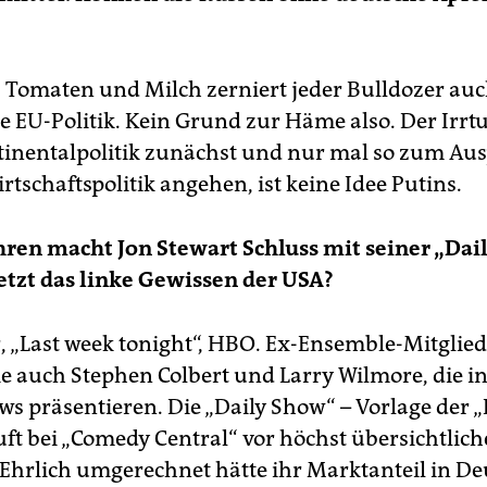
, Tomaten und Milch zerniert jeder Bulldozer au
te EU-Politik. Kein Grund zur Häme also. Der Irr
inentalpolitik zunächst und nur mal so zum Au
irtschaftspolitik angehen, ist keine Idee Putins.
hren macht Jon Stewart Schluss mit seiner „Dai
etzt das linke Gewissen der USA?
r, „Last week tonight“, HBO. Ex-Ensemble-Mitglie
ie auch Stephen Colbert und Larry Wilmore, die 
ws präsentieren. Die „Daily Show“ – Vorlage der 
uft bei „Comedy Central“ vor höchst übersichtlic
Ehrlich umgerechnet hätte ihr Marktanteil in D