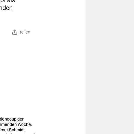
pf als
anden
teilen
iencoup der
mmenden Woche:
lmut Schmidt