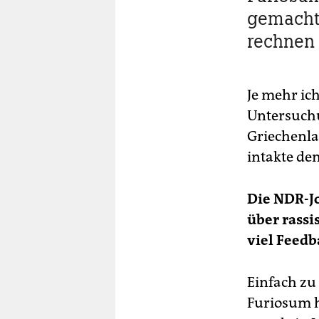
gemacht?
rechnen 
Je mehr ic
Untersuchu
Griechenla
intakte de
Die NDR-Jo
über rassi
viel Feedb
Einfach zu
Furiosum h