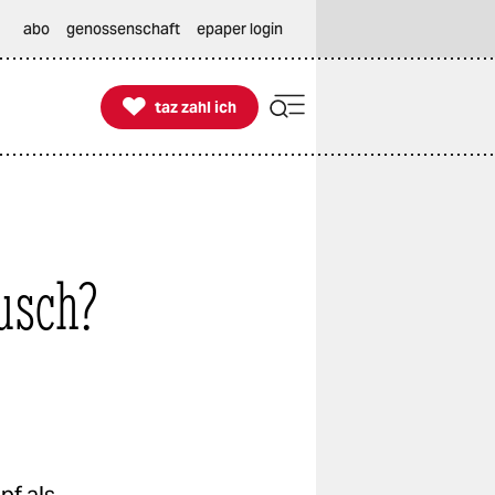
abo
genossenschaft
epaper login

taz zahl ich
taz zahl ich
usch?