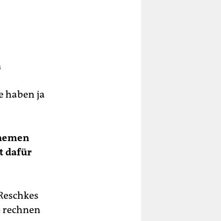
m
e haben ja
themen
t dafür
Reschkes
e rechnen