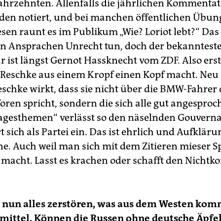
Jahrzehnten. Allenfalls die jährlichen Kommenta
den notiert, und bei manchen öffentlichen Übun
sen raunt es im Publikum „Wie? Loriot lebt?“ Das
n Ansprachen Unrecht tun, doch der bekanntest
ist längst Gernot Hassknecht vom ZDF. Also ers
e Reschke aus einem Kropf einen Kopf macht. Neu
eschke wirkt, dass sie nicht über die BMW-Fahrer 
ren spricht, sondern die sich alle gut angesproc
agesthemen“ verlässt so den näselnden Gouverna
t sich als Partei ein. Das ist ehrlich und Aufklär
ne. Auch weil man sich mit dem Zitieren mieser 
 macht. Lasst es krachen oder schafft den Nicht
t nun alles zerstören, was aus dem Westen kom
mittel. Können die Russen ohne deutsche Äpfel