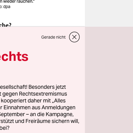
n wieder rauchen.“
o: dpa
che?
Gerade nicht
echts
dem Wetter
esellschaft! Besonders jetzt
rt gegen Rechtsextremismus
z kooperiert daher mit „Alles
ller Einnahmen aus Anmeldungen
. September – an die Kampagne,
rstützt und Freiräume sichern will,
bei?