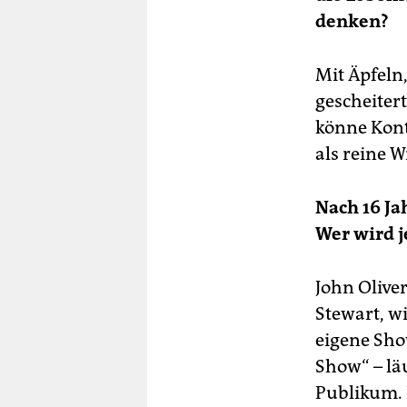
denken?
Mit Äpfeln
gescheiter
könne Kont
als reine W
Nach 16 Ja
Wer wird j
John Olive
Stewart, w
eigene Sho
Show“ – lä
Publikum. 