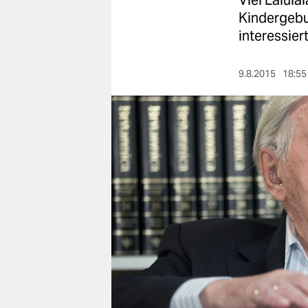
Viel Lalül
berlin
Kindergebu
nord
interessiert
wahrheit
9.8.2015
18:55
verlag
verlag
veranstaltungen
shop
fragen & hilfe
unterstützen
abo
genossenschaft