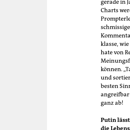
gerade in 
Charts wer
Prompterle
schmissige
Kommentar 
klasse, wi
hate von R
Meinungsfo
können. „T
und sortier
besten Sin
angreifbar
ganz ab!
Putin läss
die Lebens