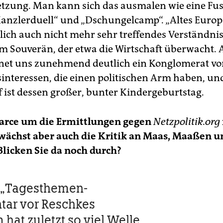
zung. Man kann sich das ausmalen wie eine Fus
anzlerduell“ und „Dschungelcamp“. „Altes Europa
lich auch nicht mehr sehr treffendes Verständnis
em Souverän, der etwa die Wirtschaft überwacht. 
net uns zunehmend deutlich ein Konglomerat vo
sinteressen, die einen politischen Arm haben, un
ist dessen großer, bunter Kindergeburtstag.
Farce um die Ermittlungen gegen
Netzpolitik.org
 wächst aber auch die Kritik an Maas, Maaßen u
Blicken Sie da noch durch?
 „Tagesthemen-
ar vor Reschkes
 hat zuletzt so viel Welle