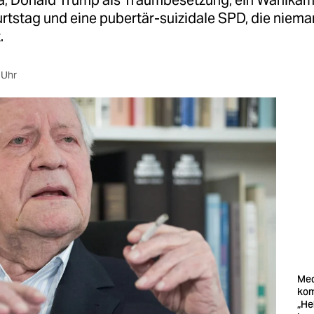
ala, Donald Trump als Traumbesetzung, ein Wahlkam
rtstag und eine pubertär-suizidale SPD, die niem
.
 Uhr
Med
ko
„He