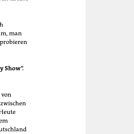
ch
tum, man
sprobieren
ly Show“.
d von
inzwischen
„Heute
hem
eutschland