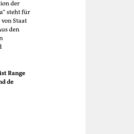
ion der
“ steht für
 von Staat
Aus den
n
d
ist Range
nd de