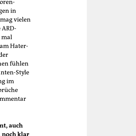
toren-
gen in
 mag vielen
e ARD-
t mal
 am Hater-
der
hen fühlen
nten-Style
ung im
Sprüche
kommentar
mt, auch
 noch klar