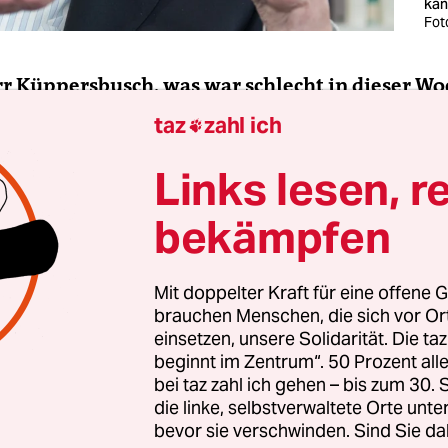
kan
Fot
rr Küppersbusch, was war schlecht in dieser Wo
taz
zahl ich

Links lesen, r
 Küppersbusch:
Ständig Lalülala! Man bangt bei 
bekämpfen
eren Mitbürger.
Mit doppelter Kraft für eine offene G
brauchen Menschen, die sich vor O
einsetzen, unsere Solidarität. Die ta
beginnt im Zentrum“. 50 Prozent a
bei taz zahl ich gehen – bis zum 30
die linke, selbstverwaltete Orte unte
bevor sie verschwinden. Sind Sie da