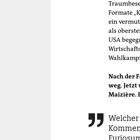
Traumbeset
Formate „K
ein vermut
als oberst
USA begeg
Wirtschaft
Wahlkampf 
Nach der 
weg. Jetzt
Maizière. 
Welcher

Komment
Furiosum