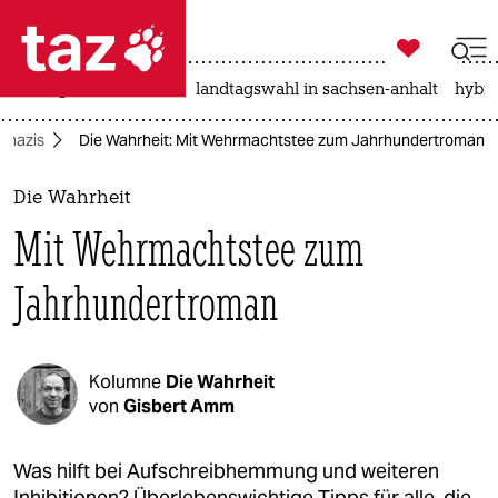

taz zahl ich
niedrigwasser
rente
landtagswahl in sachsen-anhalt
hybri

taz zahl ich
onazis
Die Wahrheit: Mit Wehrmachtstee zum Jahrhundertroman
taz zahl ich
themen
Die Wahrheit
Mit Wehrmachtstee zum
politik
Jahrhundertroman
öko
gesellschaft
Kolumne
Die Wahrheit
kultur
von
Gisbert Amm
sport
Was hilft bei Aufschreibhemmung und weiteren
Inhibitionen? Überlebenswichtige Tipps für alle, die