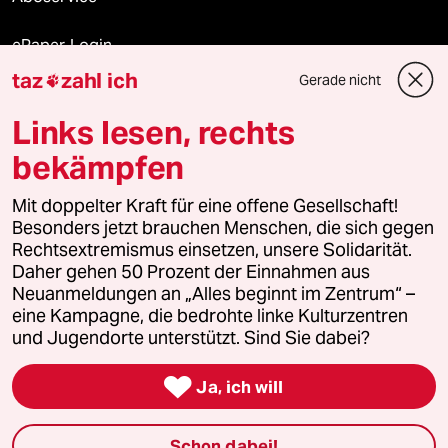
ePaper Login
taz
zahl ich
Gerade nicht

Downloads für Abonnierende
Links lesen, rechts
bekämpfen
© 2026 taz Verlags und Vertriebs GmbH
Mit doppelter Kraft für eine offene Gesellschaft!
Alle Rechte vorbehalten. Bei rechtlichen Fragen oder für Genehmigungen
wenden Sie sich bitte an
lizenzen@taz.de
Besonders jetzt brauchen Menschen, die sich gegen
Rechtsextremismus einsetzen, unsere Solidarität.
Daher gehen 50 Prozent der Einnahmen aus
Feedback
Redaktionsstatut
Kommune-Richtlinien
KI-
Neuanmeldungen an „Alles beginnt im Zentrum“ –
eine Kampagne, die bedrohte linke Kulturzentren
Leitlinie
Informant
Datenschutz
Impressum
AGB
und Jugendorte unterstützt. Sind Sie dabei?
Seitenwende
Einwilligungen widerrufen (Ads)

Ja, ich will
Schon dabei!