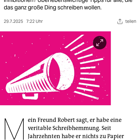
berlin
das ganz große Ding schreiben wollen.
nord
29.7.2025
7:22 Uhr
teilen
wahrheit
verlag
verlag
veranstaltungen
shop
fragen & hilfe
unterstützen
M
abo
ein Freund Robert sagt, er habe eine
veritable Schreibhemmung. Seit
genossenschaft
Jahrzehnten habe er nichts zu Papier