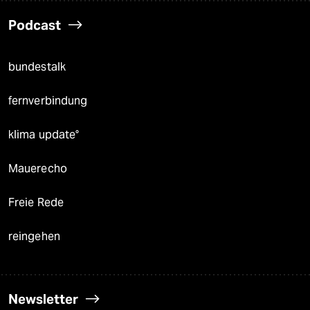
Podcast
bundestalk
fernverbindung
klima update°
Mauerecho
Freie Rede
reingehen
Newsletter