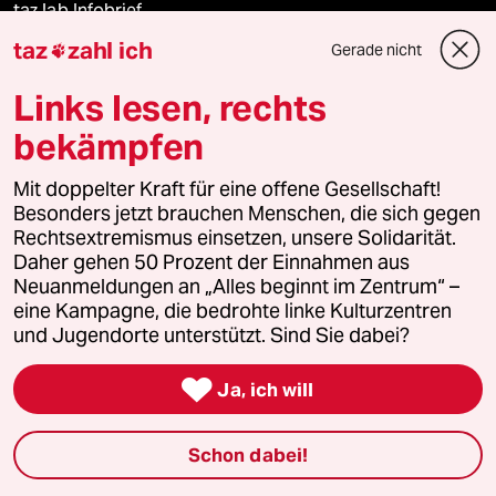
taz lab Infobrief
taz
zahl ich
Gerade nicht

Links lesen, rechts
Veranstaltungen
bekämpfen
Demnächst
Mit doppelter Kraft für eine offene Gesellschaft!
Besonders jetzt brauchen Menschen, die sich gegen
Vor Ort
Rechtsextremismus einsetzen, unsere Solidarität.
Daher gehen 50 Prozent der Einnahmen aus
Neuanmeldungen an „Alles beginnt im Zentrum“ –
Live im Stream
eine Kampagne, die bedrohte linke Kulturzentren
und Jugendorte unterstützt. Sind Sie dabei?
Vergangene

Ja, ich will
taz lab 2027
Schon dabei!
Mehr taz Lesestoff