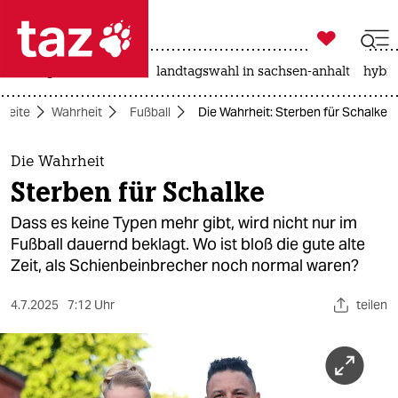

taz zahl ich
niedrigwasser
rente
landtagswahl in sachsen-anhalt
hybri

taz zahl ich
tseite
Wahrheit
Fußball
Die Wahrheit: Sterben für Schalke
taz zahl ich
themen
Die Wahrheit
Sterben für Schalke
politik
Dass es keine Typen mehr gibt, wird nicht nur im
öko
Fußball dauernd beklagt. Wo ist bloß die gute alte
Zeit, als Schienbeinbrecher noch normal waren?
gesellschaft
4.7.2025
7:12 Uhr
teilen
kultur
sport