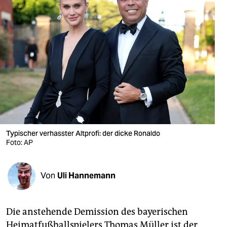
berlin
nord
wahrheit
verlag
verlag
veranstaltungen
shop
Typischer verhasster Altprofi: der dicke Ronaldo
Foto: AP
fragen & hilfe
unterstützen
Von
Uli Hannemann
abo
genossenschaft
Die anstehende Demission des bayerischen
Heimatfußballspielers Thomas Müller ist der