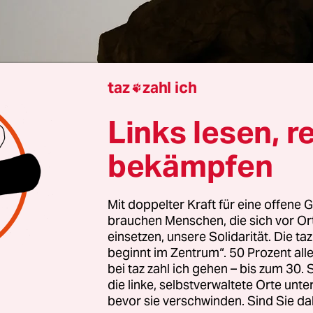
taz
zahl ich

Paetz
Links lesen, r
gsbett erzittert
bekämpfen
em Schnarch-Radau.
Mit doppelter Kraft für eine offene G
brauchen Menschen, die sich vor O
lechzt verbittert
einsetzen, unsere Solidarität. Die ta
beginnt im Zentrum“. 50 Prozent a
bei taz zahl ich gehen – bis zum 30
f im fahlen Grau.
die linke, selbstverwaltete Orte unte
bevor sie verschwinden. Sind Sie da