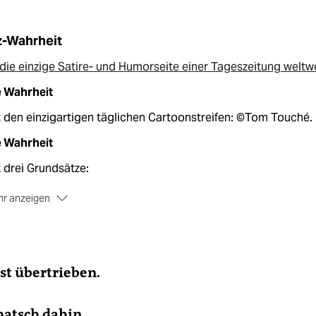
z-Wahrheit
die einzige Satire- und Humorseite einer Tageszeitung weltw
e Wahrheit
 den einzigartigen täglichen Cartoonstreifen: ©Tom Touché.
e Wahrheit
 drei Grundsätze:
r anzeigen
um sachlich, wenn es persönlich geht.
rum recherchieren, wenn man schreiben kann.
rum beweisen, wenn man behaupten kann.
ist übertrieben.
shalb weiß
Die Wahrheit
immer, wie weit man zu weit gehen
n.
hatsch dahin.