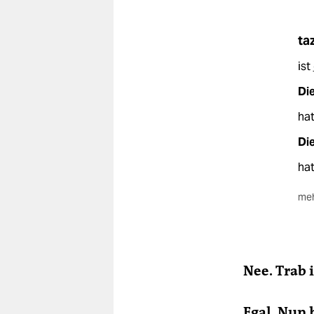
ta
ist
Di
hat
Di
hat
meh
War
Wa
Wa
Nee. Trab 
De
kan
Egal. Nun 