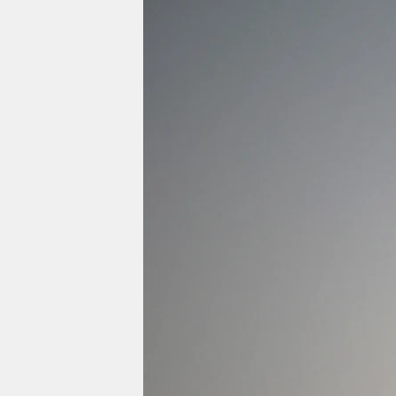
berlin
nord
wahrheit
verlag
verlag
veranstaltungen
shop
fragen & hilfe
unterstützen
abo
genossenschaft