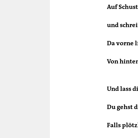
Auf Schust
und schrei
Da vorne l
Von hinten
Und lass d
Du gehst di
Falls plöt