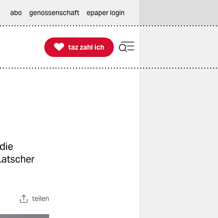
abo
genossenschaft
epaper login

taz zahl ich
taz zahl ich
die
Latscher
teilen