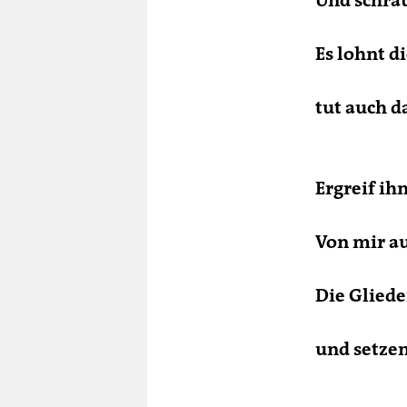
Und schrau
Es lohnt d
tut auch d
Ergreif ih
Von mir au
Die Gliede
und setzen