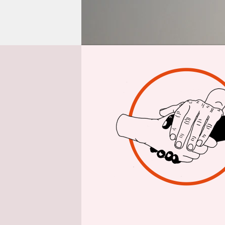
epaper login
Von
Holger 
Das Herber
vor fremd
Der Pilger 
nach Schla