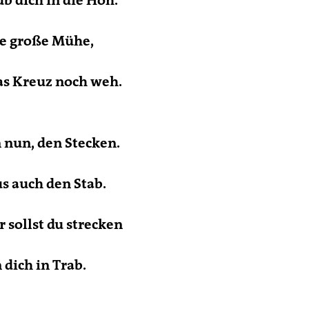
b dich in die Höh.
ie große Mühe,
as Kreuz noch weh.
n nun, den Stecken.
s auch den Stab.
r sollst du strecken
 dich in Trab.