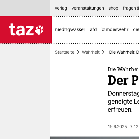
hautnavigation anspringen
hauptinhalt anspringen
footer anspringen
verlag
veranstaltungen
shop
fragen &
niedrigwasser
afd
bundeswehr
ce

taz zahl ich
taz zahl ich
Startseite
Wahrheit
Die Wahrheit: D
themen
politik
Die Wahrhei
Der P
öko
Donnerstag 
gesellschaft
geneigte L
erfreuen.
kultur
sport
19.6.2025
7:12