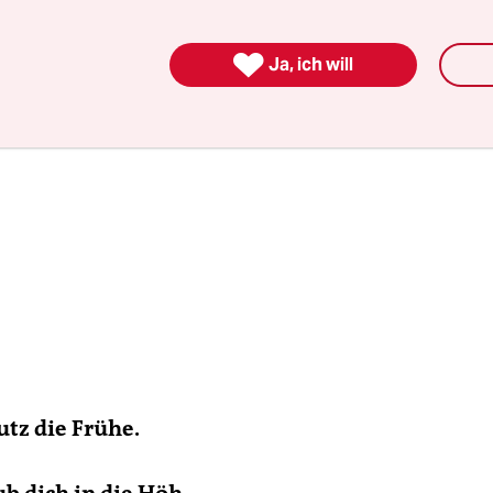

Ja, ich will
utz die Frühe.