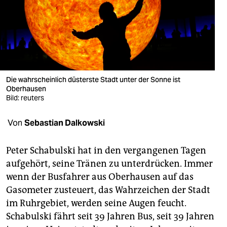
berlin
nord
wahrheit
verlag
Die wahrscheinlich düsterste Stadt unter der Sonne ist
verlag
Oberhausen
Bild: reuters
veranstaltungen
Von
Sebastian Dalkowski
shop
fragen & hilfe
Peter Schabulski hat in den vergangenen Tagen
aufgehört, seine Tränen zu unterdrücken. Immer
unterstützen
wenn der Busfahrer aus Oberhausen auf das
abo
Gasometer zusteuert, das Wahrzeichen der Stadt
im Ruhrgebiet, werden seine Augen feucht.
genossenschaft
Schabulski fährt seit 39 Jahren Bus, seit 39 Jahren