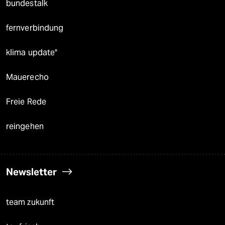
bundestalk
fernverbindung
klima update°
Mauerecho
Freie Rede
reingehen
Newsletter
team zukunft