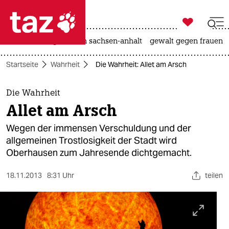

taz zahl ich
hitze
landtagswahl in sachsen-anhalt
gewalt gegen frauen

taz zahl ich
Startseite
Wahrheit
Die Wahrheit: Allet am Arsch
taz zahl ich
themen
Die Wahrheit
Allet am Arsch
politik
Wegen der immensen Verschuldung und der
öko
allgemeinen Trostlosigkeit der Stadt wird
Oberhausen zum Jahresende dichtgemacht.
gesellschaft
18.11.2013
8:31 Uhr
teilen
kultur
sport