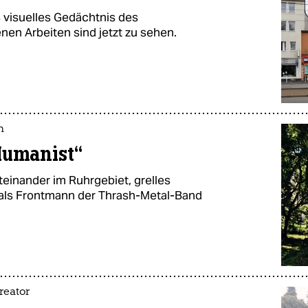
s visuelles Gedächtnis des
en Arbeiten sind jetzt zu sehen.
h
Humanist“
iteinander im Ruhrgebiet, grelles
 als Frontmann der Thrash-Metal-Band
reator