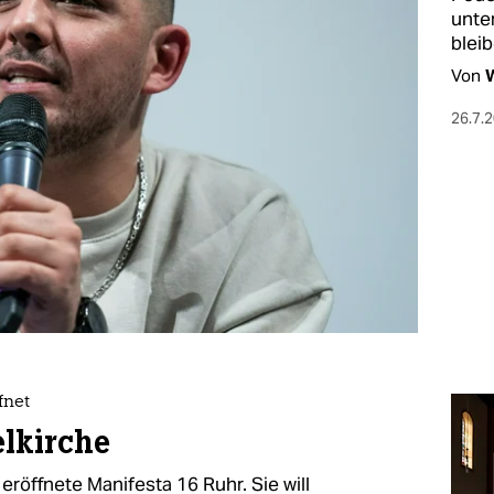
unte
bleib
Von
W
26.7.
fnet
elkirche
 eröffnete Manifesta 16 Ruhr. Sie will