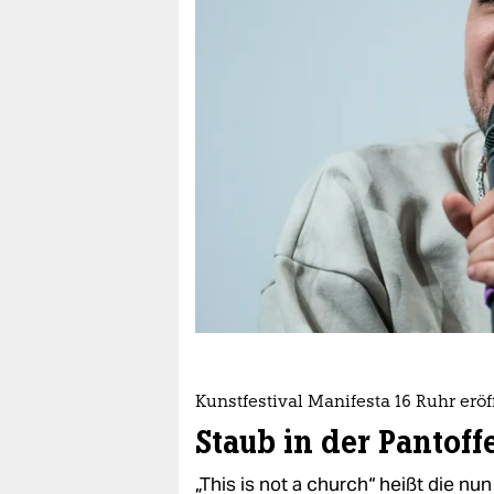
berlin
nord
wahrheit
verlag
verlag
veranstaltungen
shop
fragen & hilfe
unterstützen
Kunstfestival Manifesta 16 Ruhr eröf
abo
Staub in der Pantoff
genossenschaft
„This is not a church“ heißt die nun