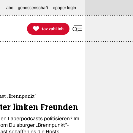
abo
genossenschaft
epaper login

taz zahl ich
taz zahl ich
ast „Brennpunkt“
ter linken Freunden
en Laberpodcasts politisieren? Im
 vom Duisburger „Brennpunkt“-
ast schaffen es die Hosts,