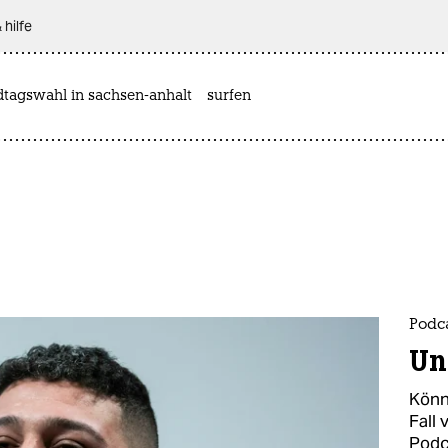
 hilfe
dtagswahl in sachsen-anhalt
surfen
Podc
Un
Könn
Fall
Podc