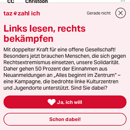
Christoph
CC
04.05.2024
,
08:56 Uhr
taz
zahl ich
Gerade nicht

Was ist cis und german staring?
Links lesen, rechts
Diese ganzen pseudopsychologischen Wörter
bekämpfen
gehen mir langsam auf die Nerven. Bald muss
ich mir ein Neusprech Lexikon zulegen, damit
ich noch durchblicke.
Mit doppelter Kraft für eine offene Gesellschaft!
Besonders jetzt brauchen Menschen, die sich gegen
Damit grenzt man Menschen aus, die sich nicht
Rechtsextremismus einsetzen, unsere Solidarität.
ständig mit diesen sprachlichen
Daher gehen 50 Prozent der Einnahmen aus
"Neuerfindungen" befassen.
Neuanmeldungen an „Alles beginnt im Zentrum“ –
eine Kampagne, die bedrohte linke Kulturzentren
und Jugendorte unterstützt. Sind Sie dabei?
Andreas J
AJ

Ja, ich will
04.05.2024
,
11:27 Uhr
@ Christoph:
Schon dabei!
Wie soll man etwas beschreiben für
das es keine Definition bzw. Wörter