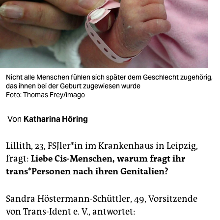
berlin
nord
wahrheit
verlag
Nicht alle Menschen fühlen sich später dem Geschlecht zugehörig,
verlag
das ihnen bei der Geburt zugewiesen wurde
Foto: Thomas Frey/imago
veranstaltungen
Von
Katharina Höring
shop
fragen & hilfe
Lillith, 23, FSJ­le­r*in im Krankenhaus in Leipzig,
fragt:
Liebe Cis-Menschen, warum fragt ihr
unterstützen
trans*­Per­so­nen nach ihren Genitalien?
abo
Sandra Höstermann-Schüttler, 49, Vorsitzende
genossenschaft
von Trans-Ident e. V., antwortet: