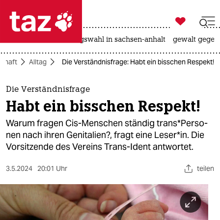

taz zahl ich
hitze
surfen
landtagswahl in sachsen-anhalt
gewalt gegen

taz zahl ich
schaft
Alltag
Die Verständnisfrage: Habt ein bisschen Respekt!
taz zahl ich
themen
Die Verständnisfrage
Habt ein bisschen Respekt!
politik
Warum fragen Cis-Menschen ständig trans*­Per­so­
öko
nen nach ihren Genitalien?, fragt eine Leser*in. Die
Vorsitzende des Vereins Trans-Ident antwortet.
gesellschaft
3.5.2024
20:01 Uhr
teilen
kultur
sport