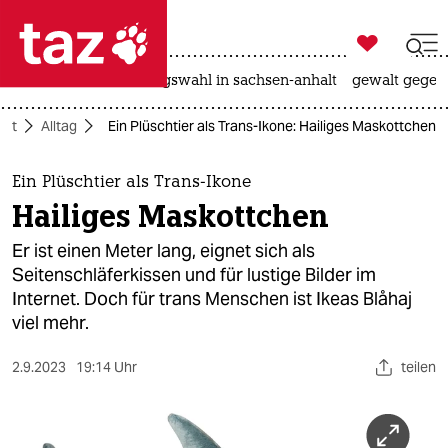

taz zahl ich
hitze
surfen
landtagswahl in sachsen-anhalt
gewalt gegen

taz zahl ich
aft
Alltag
Ein Plüschtier als Trans-Ikone: Hailiges Maskottchen
taz zahl ich
themen
Ein Plüschtier als Trans-Ikone
Hailiges Maskottchen
politik
Er ist einen Meter lang, eignet sich als
öko
Seitenschläferkissen und für lustige Bilder im
Internet. Doch für trans Menschen ist Ikeas Blåhaj
gesellschaft
viel mehr.
kultur
2.9.2023
19:14 Uhr
teilen
sport