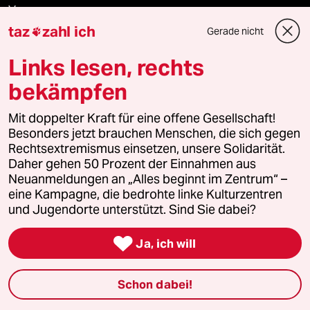
Vergangene
taz
zahl ich
Gerade nicht

taz lab 2027
Links lesen, rechts
bekämpfen
Mehr taz Lesestoff
Mit doppelter Kraft für eine offene Gesellschaft!
Besonders jetzt brauchen Menschen, die sich gegen
Rechtsextremismus einsetzen, unsere Solidarität.
taz Blogs
Daher gehen 50 Prozent der Einnahmen aus
Neuanmeldungen an „Alles beginnt im Zentrum“ –
taz FUTURZWEI
eine Kampagne, die bedrohte linke Kulturzentren
und Jugendorte unterstützt. Sind Sie dabei?
Le Monde diplomatique

Ja, ich will
taz Archiv
Schon dabei!