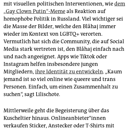
mit visuellen politischen Interventionen, wie
dem
„Gay Clown Putin“-Meme
als Reaktion auf
homophobe Politik in Russland. Viel wichtiger sei
die Masse der Bilder, welche den Blåhaj immer
wieder im Kontext von LGBTQ+ verorten.
Vermutlich hat sich die Community, die auf Social
Media stark vertreten ist, den Blåhaj einfach nach
und nach angeeignet. Apps wie Tiktok oder
Instagram helfen insbesondere jungen
Mitgliedern,
ihre Identität zu entwickeln
. „Kaum
jemand ist so viel online wie queere und trans
Personen. Einfach, um einen Zusammenhalt zu
suchen“, sagt Lilischote.
Mittlerweile geht die Begeisterung über das
Kuscheltier hinaus. On­line­an­bie­te­r*in­nen
verkaufen Sticker, Anstecker oder T-Shirts mit