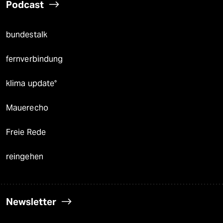
Podcast
bundestalk
fernverbindung
klima update°
Mauerecho
Freie Rede
reingehen
Newsletter