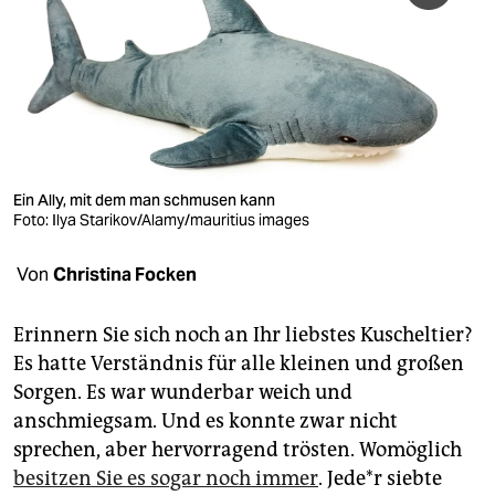
berlin
nord
wahrheit
verlag
verlag
Ein Ally, mit dem man schmusen kann
Foto: Ilya Starikov/Alamy/mauritius images
veranstaltungen
Von
Christina Focken
shop
fragen & hilfe
Erinnern Sie sich noch an Ihr liebstes Kuscheltier?
Es hatte Verständnis für alle kleinen und großen
unterstützen
Sorgen. Es war wunderbar weich und
abo
anschmiegsam. Und es konnte zwar nicht
sprechen, aber hervorragend trösten. Womöglich
genossenschaft
besitzen Sie es sogar noch immer
. Je­de*r siebte