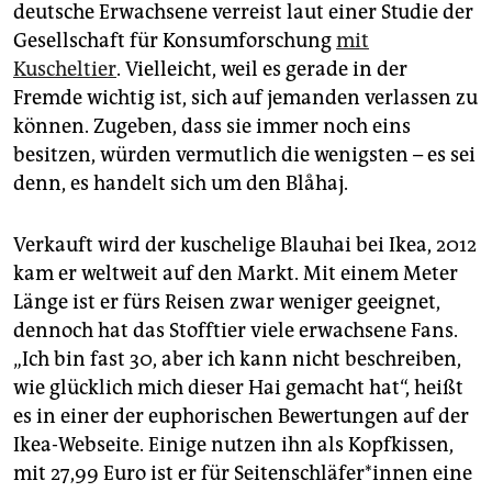
epaper login
deutsche Erwachsene verreist laut einer Studie der
Gesellschaft für Konsumforschung
mit
Kuscheltier
. Vielleicht, weil es gerade in der
Fremde wichtig ist, sich auf jemanden verlassen zu
können. Zugeben, dass sie immer noch eins
besitzen, würden vermutlich die wenigsten – es sei
denn, es handelt sich um den Blåhaj.
Verkauft wird der kuschelige Blauhai bei Ikea, 2012
kam er weltweit auf den Markt. Mit einem Meter
Länge ist er fürs Reisen zwar weniger geeignet,
dennoch hat das Stofftier viele erwachsene Fans.
„Ich bin fast 30, aber ich kann nicht beschreiben,
wie glücklich mich dieser Hai gemacht hat“, heißt
es in einer der euphorischen Bewertungen auf der
Ikea-Webseite. Einige nutzen ihn als Kopfkissen,
mit 27,99 Euro ist er für Sei­ten­schlä­fe­r*in­nen eine