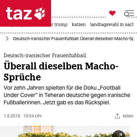

taz zahl ich
bergsteigen
usa unter trump
katzen
landtagswahl in sachs

taz zahl ich
an
Deutsch-iranischer Frauenfußball: Überall dieselben Macho-Sp
taz zahl ich
themen
Deutsch-iranischer Frauenfußball
Überall dieselben Macho-
politik
Sprüche
öko
Vor zehn Jahren spielten für die Doku „Football
Under Cover“ in Teheran deutsche gegen iranische
gesellschaft
Fußballerinnen. Jetzt gab es das Rückspiel.
kultur
1.9.2016
19:54 Uhr
teilen
sport