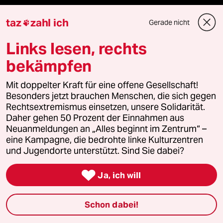
ePaper Login
taz
zahl ich
Gerade nicht

Downloads für Abonnierende
Links lesen, rechts
bekämpfen
Mit doppelter Kraft für eine offene Gesellschaft!
© 2026 taz Verlags und Vertriebs GmbH
Besonders jetzt brauchen Menschen, die sich gegen
Alle Rechte vorbehalten. Bei rechtlichen Fragen oder für Genehmigungen
wenden Sie sich bitte an
lizenzen@taz.de
Rechtsextremismus einsetzen, unsere Solidarität.
Daher gehen 50 Prozent der Einnahmen aus
Neuanmeldungen an „Alles beginnt im Zentrum“ –
Feedback
Redaktionsstatut
Kommune-Richtlinien
KI-
eine Kampagne, die bedrohte linke Kulturzentren
und Jugendorte unterstützt. Sind Sie dabei?
Leitlinie
Informant
Datenschutz
Impressum
AGB

Ja, ich will
Seitenwende
Einwilligungen widerrufen (Ads)
Schon dabei!