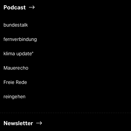
Podcast
bundestalk
fernverbindung
klima update°
Mauerecho
Freie Rede
reingehen
Newsletter