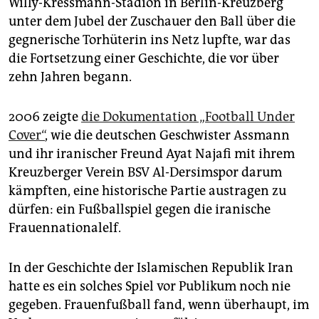
Willy-Kressmann-Stadion in Berlin-Kreuzberg
epaper login
unter dem Jubel der Zuschauer den Ball über die
gegnerische Torhüterin ins Netz lupfte, war das
die Fortsetzung einer Geschichte, die vor über
zehn Jahren begann.
2006 zeigte
die Dokumentation „Football Under
Cover“
, wie die deutschen Geschwister Assmann
und ihr iranischer Freund Ayat Najafi mit ihrem
Kreuzberger Verein BSV Al-Dersimspor darum
kämpften, eine historische Partie austragen zu
dürfen: ein Fußballspiel gegen die iranische
Frauennationalelf.
In der Geschichte der Islamischen Republik Iran
hatte es ein solches Spiel vor Publikum noch nie
gegeben. Frauenfußball fand, wenn überhaupt, im