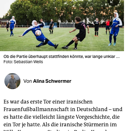
berlin
nord
wahrheit
verlag
verlag
Ob die Partie überhaupt stattfinden könnte, war lange unklar …
Foto: Sebastian Wells
veranstaltungen
shop
Von
Alina Schwermer
fragen & hilfe
unterstützen
Es war das erste Tor einer iranischen
Frauenfußballmannschaft in Deutschland – und
abo
es hatte die vielleicht längste Vorgeschichte, die
genossenschaft
ein Tor je hatte. Als die iranische Stürmerin im