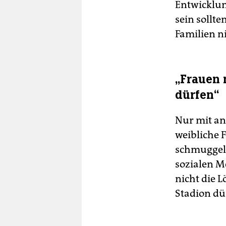
Entwicklun
sein sollt
Familien n
„Frauen 
dürfen“
Nur mit an
weibliche F
schmuggeln
sozialen M
nicht die 
Stadion dü