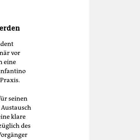
werden
ident
när vor
n eine
 Infantino
 Praxis.
für seinen
m Austausch
ine klare
züglich des
 Vorgänger