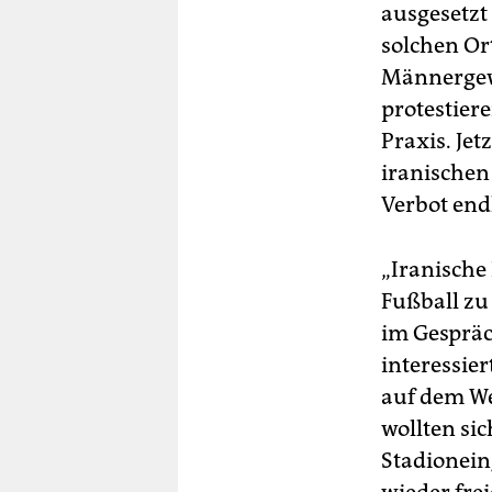
ausgesetzt
solchen Or
Männergewa
protestier
Praxis. Jet
iranischen
Verbot end
„Iranische
Fußball zu 
im Gespräc
interessier
auf dem We
wollten si
Stadionein