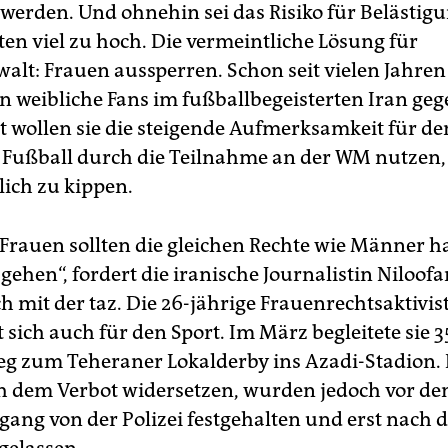
 werden. Und ohnehin sei das Risiko für Belästig
ten viel zu hoch. Die vermeintliche Lösung für
lt: Frauen aussperren. Schon seit vielen Jahren
en weibliche Fans im fußballbegeisterten Iran geg
zt wollen sie die steigende Aufmerksamkeit für de
 Fußball durch die Teilnahme an der WM nutzen
lich zu kippen.
 Frauen sollten die gleichen Rechte wie Männer 
gehen“, fordert die iranische Journalistin Niloo
h mit der taz. Die 26-jährige Frauenrechtsaktivis
t sich auch für den Sport. Im März begleitete sie 
g zum Teheraner Lokalderby ins Azadi-Stadion. 
ch dem Verbot widersetzen, wurden jedoch vor d
gang von der Polizei festgehalten und erst nach 