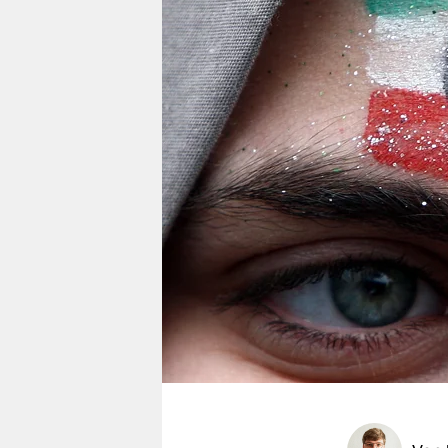
berlin
nord
wahrheit
verlag
verlag
veranstaltungen
shop
fragen & hilfe
unterstützen
abo
genossenschaft