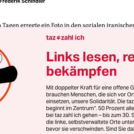
Frederik Schindler
 Tagen erregte ein Foto in den sozialen iranische
 große Aufmerksamkeit. Fünf junge Frauen war
taz
zahl ich

die in Teherans Azadi-Stadion mit aufgeklebten B
e saßen. Sie schauten sich die Partie des Heimte
Links lesen, r
 gegen Sepidrood an.
bekämpfen
 zu Deutsch Freiheit. Freiheit ist in diesem Stadi
 nur für Männer vorgesehen. Denn Iran ist das ei
Mit doppelter Kraft für eine offene G
brauchen Menschen, die sich vor O
rland der kommenden Fußball-WM, in dem Fraue
einsetzen, unsere Solidarität. Die ta
ele mit Männern im Stadion sehen dürfen. Beim
beginnt im Zentrum“. 50 Prozent a
all sind überhaupt keine Zuschauer erlaubt, und
bei taz zahl ich gehen – bis zum 30
en müssen ein Kopftuch tragen.
die linke, selbstverwaltete Orte unte
bevor sie verschwinden. Sind Sie da