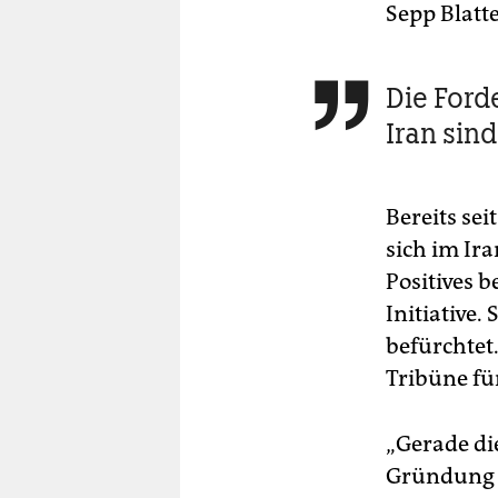
Sepp Blatte
Die Ford

Iran sin
Bereits sei
sich im Ira
Positives 
Initiative
befürchtet.
Tribüne fü
„Gerade die
Gründung h