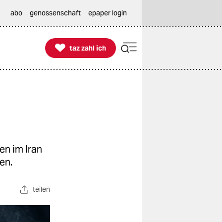
abo
genossenschaft
epaper login

taz zahl ich
taz zahl ich
en im Iran
en.
teilen