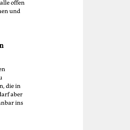
alle offen
nnen und
on
en
u
, die in
darf aber
nnbar ins