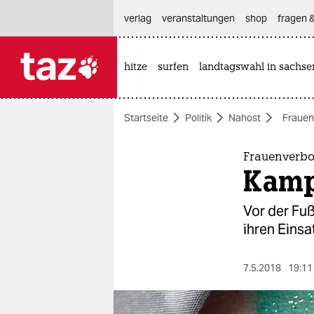
hautnavigation anspringen
hauptinhalt anspringen
footer anspringen
verlag
veranstaltungen
shop
fragen &
hitze
surfen
landtagswahl in sachse

taz zahl ich
taz zahl ich
Startseite
Politik
Nahost
Fraue
themen
politik
Frauenverbot
Kamp
öko
Vor der Fu
gesellschaft
ihren Einsa
kultur
7.5.2018
19:11
sport