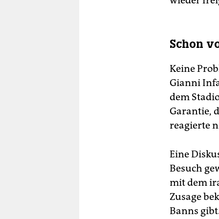
wieder frei
Schon vo
Keine Prob
Gianni Inf
dem Stadio
Garantie, d
reagierte n
Eine Disku
Besuch gew
mit dem ir
Zusage bek
Banns gibt