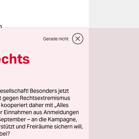
n
en darauf
Gerade nicht
ärten auf
ams
echts
on
nzige
esellschaft! Besonders jetzt
rt gegen Rechtsextremismus
n keine
z kooperiert daher mit „Alles
ller Einnahmen aus Anmeldungen
 alle
. September – an die Kampagne,
rstützt und Freiräume sichern will,
bei?