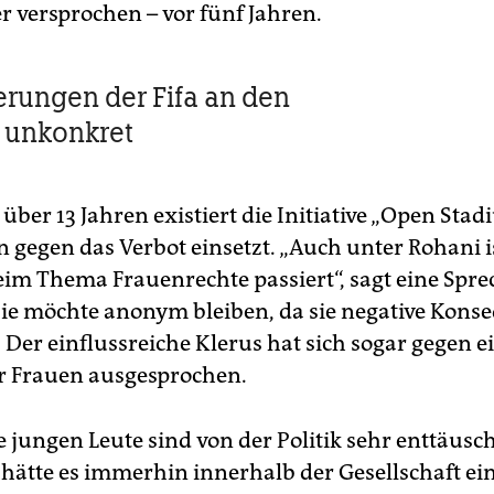
r versprochen – vor fünf Jahren.
erungen der Fifa an den
d unkonkret
t über 13 Jahren existiert die Initiative „Open Stad
n gegen das Verbot einsetzt. „Auch unter Rohani i
beim Thema Frauenrechte passiert“, sagt eine Spre
. Sie möchte anonym bleiben, da sie negative Kon
 Der einflussreiche Klerus hat sich sogar gegen e
r Frauen ausgesprochen.
 jungen Leute sind von der Politik sehr enttäuscht
ätte es immerhin innerhalb der Gesellschaft ein