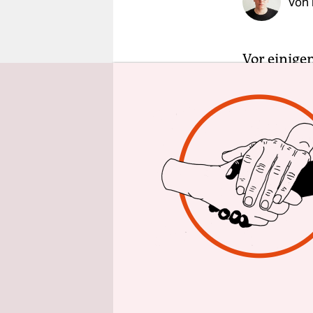
Von
epaper login
Vor einigen
Netzwerken
zu sehen, 
der Tribün
Persepolis
Azadi heißt
allerdings
Teilnehme
Fußballspi
Frauenfußb
Spielerinn