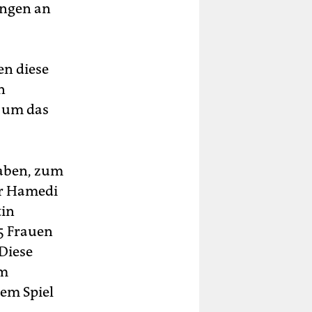
ungen an
en diese
n
, um das
haben, zum
far Hamedi
tin
35 Frauen
Diese
em
dem Spiel