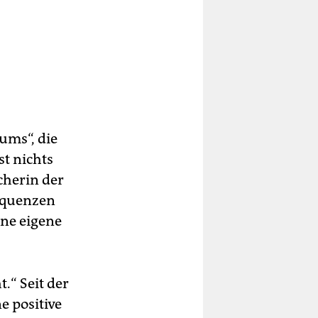
iums“, die
st nichts
cherin der
sequenzen
ine eigene
.“ Seit der
e positive