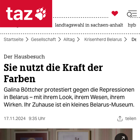

taz zahl ich
niedrigwasser
rente
landtagswahl in sachsen-anhalt
hybri

taz zahl ich
Startseite
Gesellschaft
Alltag
Krisenherd Belarus
Der 
taz zahl ich
themen
Der Hausbesuch
Sie nutzt die Kraft der
politik
Farben
öko
Galina Böttcher protestiert gegen die Repressionen
in Belarus – mit ihrem Look, ihrem Wesen, ihrem
gesellschaft
Wirken. Ihr Zuhause ist ein kleines Belarus-Museum.
kultur
17.11.2024
9:35 Uhr
teilen
sport