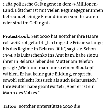
1.284 politische Gefangene in dem 9-Millionen-
Land
.
Böttcher ist mit vielen Re­gime­geg­ne­r:in­nen
befreundet, einige Freun­d:in­nen von ihr waren
oder sind im Gefängnis.
Protest-Look:
Seit 2020 hat Böttcher ihre Haare
rot-weiß-rot gefärbt. „Ich trage die Frisur so lange,
bis das Regime in Belarus fällt“, sagt sie. Schon
1994, als Lukaschenko ins Amt kam, habe sie zu
ihrer in Belarus lebenden Mutter am Telefon
gesagt: „Wie kann man nur so einen Blödkopf
wählen. Er hat keine gute Bildung, er spricht
sowohl schlecht Russisch als auch Belarussisch.“
Ihre Mutter habe geantwortet: „Aber er ist ein
Mann des Volkes.“
Tattoo:
Böttcher unterstützte 2020 die