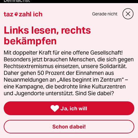
Demnächst
taz
zahl ich
Gerade nicht

Vor Ort
Links lesen, rechts
Live im Stream
bekämpfen
Vergangene
Mit doppelter Kraft für eine offene Gesellschaft!
Besonders jetzt brauchen Menschen, die sich gegen
taz lab 2027
Rechtsextremismus einsetzen, unsere Solidarität.
Daher gehen 50 Prozent der Einnahmen aus
Neuanmeldungen an „Alles beginnt im Zentrum“ –
eine Kampagne, die bedrohte linke Kulturzentren
Mehr taz Lesestoff
und Jugendorte unterstützt. Sind Sie dabei?

Ja, ich will
taz Blogs
taz FUTURZWEI
Schon dabei!