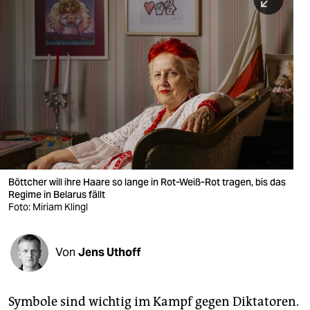
berlin
nord
wahrheit
verlag
verlag
veranstaltungen
shop
Böttcher will ihre Haare so lange in Rot-Weiß-Rot tragen, bis das
Regime in Belarus fällt
fragen & hilfe
Foto: Miriam Klingl
unterstützen
Von
Jens Uthoff
abo
genossenschaft
Symbole sind wichtig im Kampf gegen Diktatoren.