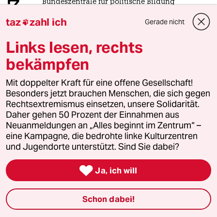
3
Bundeszentrale für politische Bildung
Zurück zu den antikommunistischen
taz
zahl ich
Gerade nicht

Wurzeln
Links lesen, rechts
bekämpfen
4
Drohnenvorfall am Leipziger Flughafen
Das Zeitalter der elektronischen
Mit doppelter Kraft für eine offene Gesellschaft!
Kriegsführung
Besonders jetzt brauchen Menschen, die sich gegen
Rechtsextremismus einsetzen, unsere Solidarität.
Daher gehen 50 Prozent der Einnahmen aus
5
Unfall von CDU-Abgeordnetem
Neuanmeldungen an „Alles beginnt im Zentrum“ –
Thomas Bareiß crasht bei voller
eine Kampagne, die bedrohte linke Kulturzentren
Dröhnung
und Jugendorte unterstützt. Sind Sie dabei?

Ja, ich will
6
Nein zum Zivildienst
Hinterlistiger Schritt der
Schon dabei!
Bundesregierung