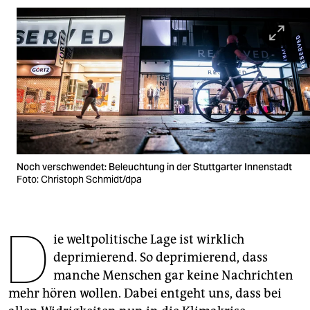
berlin
nord
wahrheit
verlag
verlag
veranstaltungen
Noch verschwendet: Beleuchtung in der Stuttgarter Innenstadt
shop
Foto: Christoph Schmidt/dpa
fragen & hilfe
D
unterstützen
ie weltpolitische Lage ist wirklich
deprimierend. So deprimierend, dass
abo
manche Menschen gar keine Nachrichten
genossenschaft
mehr hören wollen. Dabei entgeht uns, dass bei