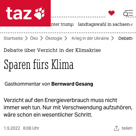

taz zahl ich
nahost-konflikt
usa unter trump
landtagswahl in sachsen-an

taz zahl ich
Startseite
Öko
Ökologie
Krieg in der Ukraine
Debatte ü
taz zahl ich
Debatte über Verzicht in der Klimakrise
themen
Sparen fürs Klima
politik
öko
Gastkommentar von
Bernward Gesang
gesellschaft
Verzicht auf den Energieverbrauch muss nicht
immer weh tun. Nur mit Verschwendung aufzuhören,
kultur
wäre schon ein wesentlicher Schritt.
sport
1.9.2022
8:08 Uhr
teilen