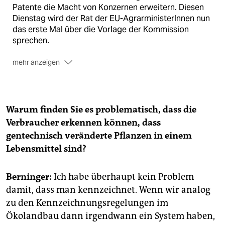
Patente die Macht von Konzernen erweitern. Diesen
Dienstag wird der Rat der EU-AgrarministerInnen nun
das erste Mal über die Vorlage der Kommission
sprechen.
mehr anzeigen
Streitgespräch:
Berninger und Plagge diskutierten
am vergangenen Mittwochabend per Video im taz
Talk. Die schriftliche Version hier ist gekürzt und leicht
Warum finden Sie es problematisch, dass die
sprachlich bearbeitet. Berninger und Plagge haben
Verbraucher erkennen können, dass
ihre Aussagen autorisiert. Die Videoaufzeichnung ist
gentechnisch veränderte Pflanzen in einem
abrufbar unter
https://taz.de/Live-Talk-zu-Gentechnik-
in-Lebensmitteln/!5948296/
Lebensmittel sind?
Berninger:
Ich habe überhaupt kein Problem
damit, dass man kennzeichnet. Wenn wir analog
zu den Kennzeichnungsregelungen im
Ökolandbau dann irgendwann ein System haben,