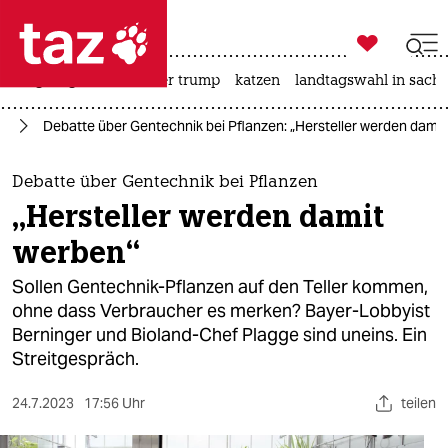

taz zahl ich
bergsteigen
usa unter trump
katzen
landtagswahl in sachs

taz zahl ich
ik
Debatte über Gentechnik bei Pflanzen: „Hersteller werden dami
taz zahl ich
themen
Debatte über Gentechnik bei Pflanzen
„Hersteller werden damit
politik
werben“
öko
Sollen Gentechnik-Pflanzen auf den Teller kommen,
ohne dass Verbraucher es merken? Bayer-Lobbyist
gesellschaft
Berninger und Bioland-Chef Plagge sind uneins. Ein
Streitgespräch.
kultur
sport
24.7.2023
17:56 Uhr
teilen