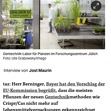
berlin
nord
wahrheit
verlag
verlag
veranstaltungen
Gentechnik-Labor für Planzen im Forschungszentrum Jülich
Foto: Ute Grabowsky/imago
shop
Interview von
Jost Maurin
fragen & hilfe
unterstützen
taz: Herr Berninger,
Bayer hat den Vorschlag der
EU-Kommission begrüßt
, dass die meisten
abo
Pflanzen der neuen
Gentechnik
methoden wie
genossenschaft
Crispr/Cas nicht mehr auf
Lebensmittelverpackungen gekennzeichnet