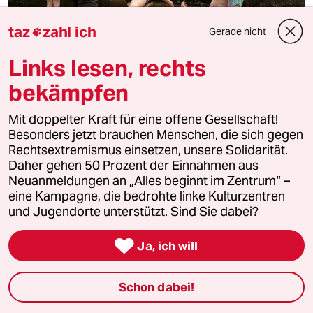
taz
zahl ich
Gerade nicht

Links lesen, rechts
bekämpfen
Mit doppelter Kraft für eine offene Gesellschaft!
Hitze in Irland
Besonders jetzt brauchen Menschen, die sich gegen
Den Iren kann man es nicht recht machen
Rechtsextremismus einsetzen, unsere Solidarität.
Daher gehen 50 Prozent der Einnahmen aus
Kolumne
Hitzschlag
von
Ralf Sotscheck
Neuanmeldungen an „Alles beginnt im Zentrum“ –
eine Kampagne, die bedrohte linke Kulturzentren
und Jugendorte unterstützt. Sind Sie dabei?
Wenn es in Irland an fünf Tagen hintereinander über 25
Grad hat, gilt das als Hitzewelle. Klingt albern, hat aber

erhebliche Folgen für das Land.
Ja, ich will
7.8.2026
Schon dabei!