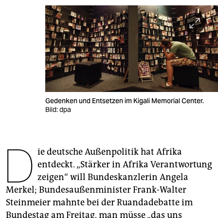
berlin
nord
wahrheit
verlag
verlag
Gedenken und Entsetzen im Kigali Memorial Center.
veranstaltungen
Bild: dpa
shop
D
fragen & hilfe
ie deutsche Außenpolitik hat Afrika
unterstützen
entdeckt. „Stärker in Afrika Verantwortung
zeigen“ will Bundeskanzlerin Angela
abo
Merkel; Bundesaußenminister Frank-Walter
genossenschaft
Steinmeier mahnte bei der Ruandadebatte im
Bundestag am Freitag, man müsse „das uns